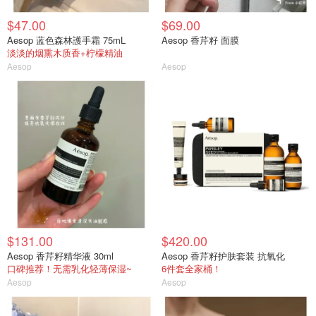
$47.00
$69.00
Aesop 蓝色森林護手霜 75mL
Aesop 香芹籽 面膜
淡淡的烟熏木质香+柠檬精油
Aesop
Aesop
$131.00
$420.00
Aesop 香芹籽精华液 30ml
Aesop 香芹籽护肤套装 抗氧化
口碑推荐！无需乳化轻薄保湿~
6件套全家桶！
Aesop
Aesop