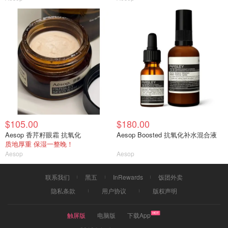
$105.00
$180.00
Aesop 香芹籽眼霜 抗氧化
Aesop Boosted 抗氧化补水混合液
质地厚重 保湿一整晚！
Aesop
Aesop
联系我们
黑五
InRewards
饭团外卖
隐私条款
用户协议
版权声明
触屏版
电脑版
下载App