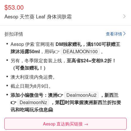
$53.00
Aesop 天竺葵 Leaf 身体润肤霜
折扣详情
查看详情
Aesop 伊索 官网现有
DM独家赠礼，
满$100可获赠王
牌沐浴露50ml
，用码👉
DEALMOON100
。
另有，冬季限定套装上线，
至高省$24=变相9.2折！
（可叠加赠礼！）
澳大利亚境内免运费。
截止日期为8月9日。
添加小编微信号：澳洲👉
DealmoonAu2
，新西兰
👉
DealmoonNz
，第1️⃣时间掌握澳洲新西兰折扣资
讯和吃喝玩乐信息🤗
Aesop 直达购买链接 →