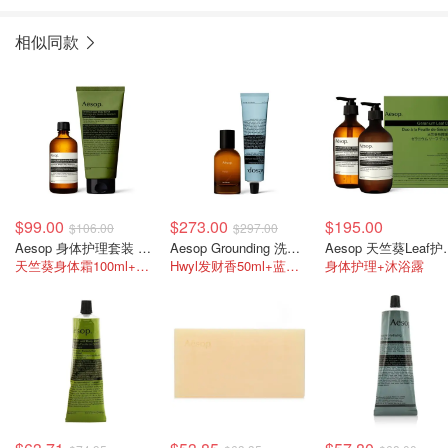
相似同款
$99.00
$273.00
$195.00
$106.00
$297.00
Aesop 身体护理套装 焕活配方
Aesop Grounding 洗手液与香氛套装
Aesop 
天竺葵身体霜100ml+磨砂膏180ml
Hwyl发财香50ml+蓝色护手霜
身体护理+沐浴露