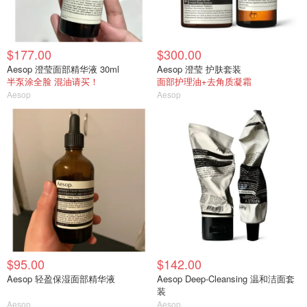
$177.00
$300.00
Aesop 澄莹面部精华液 30ml
Aesop 澄莹 护肤套装
半泵涂全脸 混油请买！
面部护理油+去角质凝霜
Aesop
Aesop
$95.00
$142.00
Aesop 轻盈保湿面部精华液
Aesop Deep-Cleansing 温和洁面套
装
Aesop
Aesop