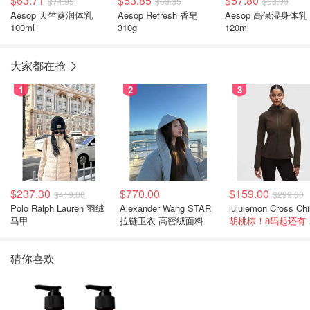
$63.71
$53.85
$57.80
$74.95
$63.35
$68.00
Aesop 天竺葵润体乳
Aesop Refresh 香皂
Aesop 高保湿身体乳
100ml
310g
120ml
大家都在抢
1
2
3
$237.30
$770.00
$159.00
$419.00
$299.00
Polo Ralph Lauren 羽绒
Alexander Wang STAR
马甲
拉链卫衣 高密绒面料
胡桃
猜你喜欢