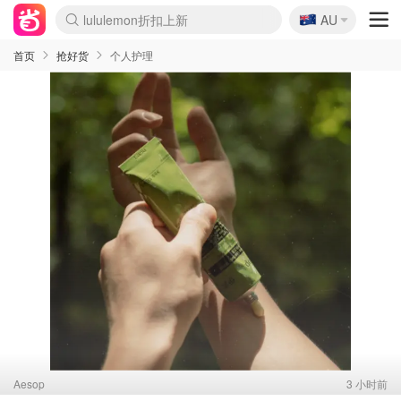
🇦🇺
Sasa美妆护肤3.5折
AU
lululemon折扣上新
SSENSE年中2.5折
FreshBeauty好价汇总
Cettire降价+叠9折
WWS Coles超市实拍
viagogo二手票捡漏
Myer超级周末
The Outnet奢牌1折起
David Jones 3折起
Flannels大牌1折
Perfumes Club护肤1折
AMIRO面罩$251
Amazon折扣汇总
eToro入金$200送$50
Amazon数码好物
ICONIC本周7.5折
ThedoubleF高奢地板价
Moose Knuckles 6折
丝芙兰5折起
EUFY摄像头$98
Selenichast首饰2折
Trip机票酒店促销
YSL送5件彩妆礼
Amazon家居好物
Amazon美妆护肤
雅漾大喷$8
过敏原检测盒$33
伊索独家赠50ml沐浴露
科颜氏高保湿面霜$29
SEALIFE海洋馆门票6折
丝塔芙大白罐$16
订阅Newsletter送香薰
Cult Beauty 6.8折
Harrods圣诞日历$525
LN-CC奢牌私促3折
d'Alba空姐喷雾$16
EVE LOM套装£56
Bernardelli独家4折
Adore Beauty 6折起
CT圣诞日历
Mytheresa奢品2.7折
Luxury Escapes 9折
Currentbody美容仪$881
MOON Garden Live
Roborock扫地机$649
Tingo Life水杯$24
Valentino官网5折
CR洗护套装$23
修丽可4件套$159
Myer彩妆2件7折
GANNI官网4.5折
Stylevana韩妆4折
Tessabit高奢8.5折
OGX洗发水$11
Amazon阿德莱德次日达
卡诗8.5折+赠礼
Philips Hue灯具8折
首页
抢好货
个人护理
Aesop
3 小时前