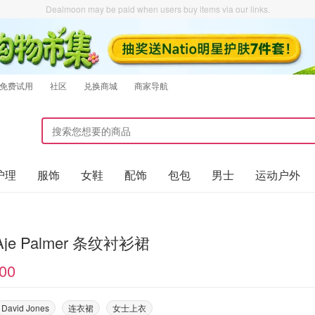
Dealmoon may be paid when users buy items via our links.
免费试用
社区
兑换商城
商家导航
护理
服饰
女鞋
配饰
包包
男士
运动户外
Aje Palmer 条纹衬衫裙
00
David Jones
连衣裙
女士上衣