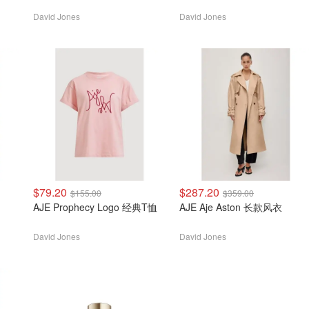
David Jones
David Jones
$79.20
$287.20
$155.00
$359.00
AJE Prophecy Logo 经典T恤
AJE Aje Aston 长款风衣
David Jones
David Jones