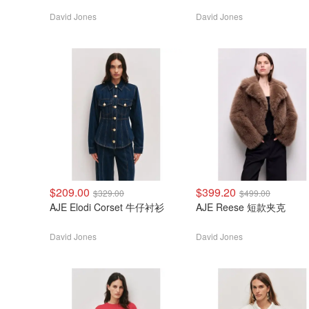
David Jones
David Jones
$209.00
$399.20
$329.00
$499.00
AJE Elodi Corset 牛仔衬衫
AJE Reese 短款夹克
David Jones
David Jones