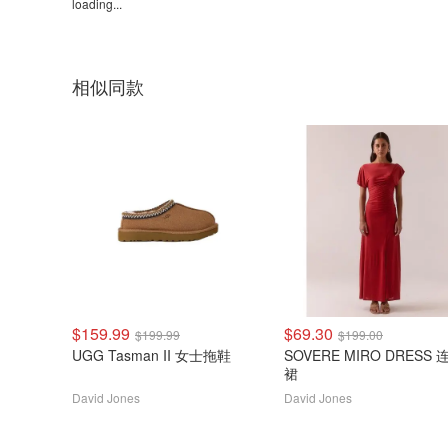
loading...
相似同款
$159.99
$69.30
$199.99
$199.00
UGG Tasman II 女士拖鞋
SOVERE MIRO DRESS 
裙
David Jones
David Jones