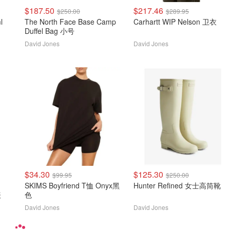
$187.50
$217.46
$250.00
$289.95
l
The North Face Base Camp
Carhartt WIP Nelson 卫衣
Duffel Bag 小号
David Jones
David Jones
$34.30
$125.30
$99.95
$250.00
SKIMS Boyfriend T恤 Onyx黑
Hunter Refined 女士高筒靴
表
色
David Jones
David Jones