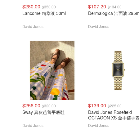
$280.00
$107.20
$350.00
$134.00
Lancome 精华液 50ml
Dermalogica 洁面油 295m
David Jones
David Jones
$256.00
$139.00
$320.00
$225.00
Sway 真皮芭蕾平底鞋
David Jones Rosefield
OCTAGON XS 金手链手
David Jones
David Jones