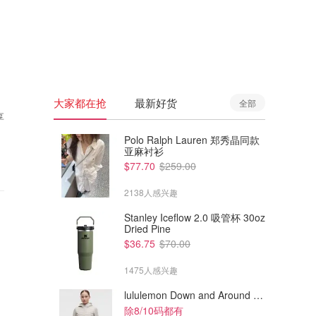
🇦🇺
澳洲
🇳🇿
新西兰
大家都在抢
最新好货
全部
享
Polo Ralph Lauren 郑秀晶同款
亚麻衬衫
$77.70
$259.00
2138人感兴趣
Stanley Iceflow 2.0 吸管杯 30oz
Dried Pine
$36.75
$70.00
1475人感兴趣
lululemon Down and Around 羽绒夹克
除8/10码都有