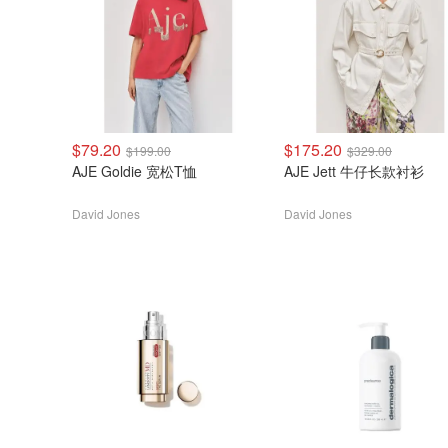
$79.20
$175.20
$199.00
$329.00
AJE Goldie 宽松T恤
AJE Jett 牛仔长款衬衫
David Jones
David Jones