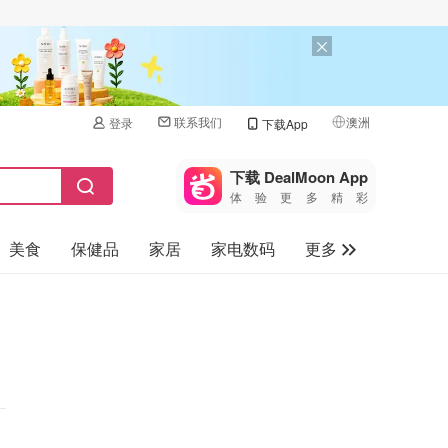
联系我们
澳洲
登录
下载App
🇺🇸
美国
下载 DealMoon App
体验更多精彩
🇨🇳
中国
美食
保健品
家居
家电数码
更多
🇨🇦
加拿大
🇬🇧
汽车
英国
旅游
🇩🇪
德国
母婴儿童
🇫🇷
法国
🇮🇹
意大利