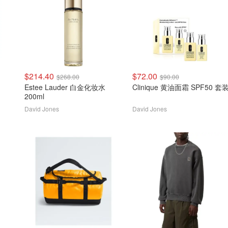
$214.40
$72.00
$268.00
$90.00
Estee Lauder 白金化妆水
Clinique 黄油面霜 SPF50 套
200ml
David Jones
David Jones