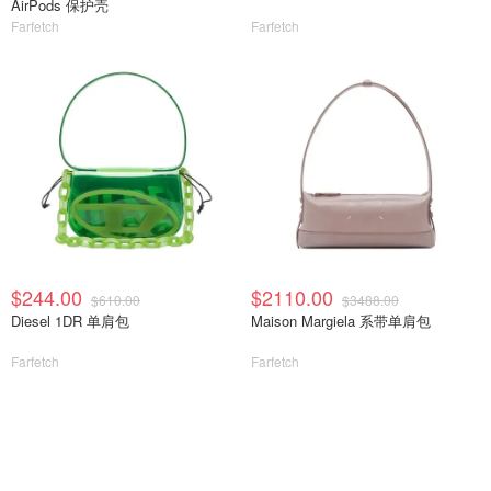
AirPods 保护壳
Farfetch
Farfetch
$244.00
$2110.00
$610.00
$3488.00
Diesel 1DR 单肩包
Maison Margiela 系带单肩包
Farfetch
Farfetch