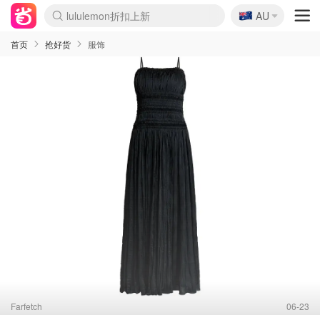
🇦🇺
Sasa美妆护肤3.5折
AU
SSENSE年中3折
FreshBeauty好价汇总
Cettire降价+叠9折
Farfetch折上8折
WWS Coles超市实拍
viagogo二手票捡漏
Myer清仓1折起
The Outnet奢牌1折起
David Jones 3折起
Flannels大牌1折
Perfumes Club护肤1折
AMIRO返校季6.2折
Oweek抽奖送Airpods
Amazon折扣汇总
eToro入金$200送$50
Amazon数码好物
ICONIC本周7.5折
ThedoubleF高奢地板价
Moose Knuckles 6折
丝芙兰5折起
EUFY官网3.7折起
Selenichast首饰2折
Trip机票酒店促销
YSL送5件彩妆礼
Amazon家居好物
BIGBANG巡演开票
David Jones时尚3折
Amazon美妆护肤
雅漾大喷$8
过敏原检测盒$33
伊索独家赠50ml沐浴露
科颜氏清仓3折
SEALIFE海洋馆门票6折
丝塔芙大白罐$16
订阅Newsletter送香薰
Cult Beauty 6.8折
Harrods圣诞日历2.3折
LN-CC奢牌私促3折
d'Alba空姐喷雾$16
EVE LOM套装逆天2折
Bernardelli独家4折
Adore Beauty 6折起
CT圣诞日历
Mytheresa奢品2.7折
Luxury Escapes 9折
Currentbody美容仪9折
MOON Garden Live
ALLSAINTS美衣3折
Roborock扫地机3.7折
Tingo Life水杯$24
Valentino官网5折
CR洗发护发6.3折
首页
抢好货
服饰
Farfetch
06-23