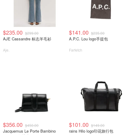
$235.00
$141.00
$299.00
$235.00
AJE Cassandre 标志羊毛衫
A.P.C. Lou logo手提包
Aje.
Farfetch
$356.00
$101.00
$450.00
$149.00
Jacquemus Le Porte Bambino
rains Hilo logo印花旅行包