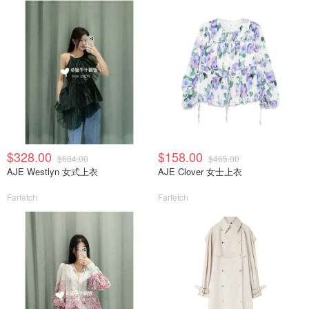
$328.00
$158.00
$684.00
$465.00
AJE Westlyn 女式上衣
AJE Clover 女士上衣
Farfetch
Farfetch