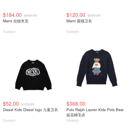
$184.00
$120.00
$460.00
$250.00
Marni 拉链夹克
Marni 圆领卫衣
Farfetch
Farfetch
$52.00
$368.00
$130.00
Diesel Kids Diesel logo 儿童卫衣
Polo Ralph Lauren Kids Polo Bear
嵌花棉毛衣
Farfetch
Farfetch