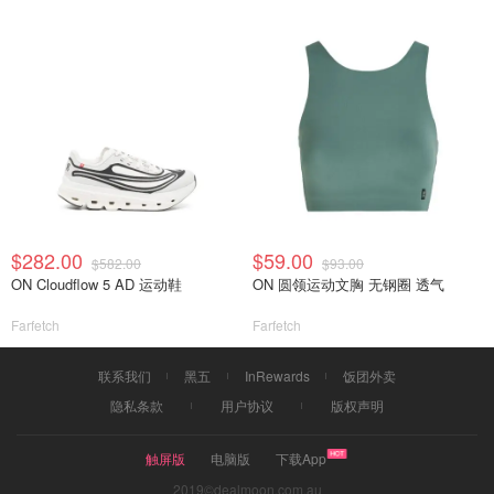
$282.00
$59.00
$582.00
$93.00
ON Cloudflow 5 AD 运动鞋
ON 圆领运动文胸 无钢圈 透气
Farfetch
Farfetch
联系我们
黑五
InRewards
饭团外卖
隐私条款
用户协议
版权声明
触屏版
电脑版
下载App
2019©dealmoon.com.au