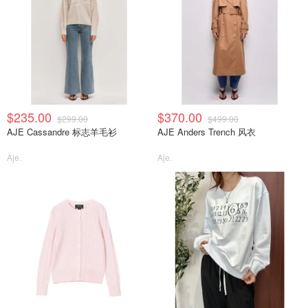
$235.00
$370.00
$299.00
$499.00
AJE Cassandre 标志羊毛衫
AJE Anders Trench 风衣
Aje.
Aje.