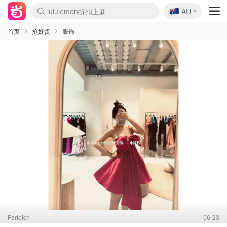
🇦🇺
Sasa美妆护肤3.5折
AU
lululemon折扣上新
SSENSE年中2.5折
FreshBeauty好价汇总
Cettire降价+叠9折
WWS Coles超市实拍
viagogo二手票捡漏
Myer超级周末
The Outnet奢牌1折起
David Jones 3折起
Flannels大牌1折
Perfumes Club护肤1折
AMIRO面罩$251
Amazon折扣汇总
eToro入金$200送$50
Amazon数码好物
ICONIC本周7.5折
ThedoubleF高奢地板价
Moose Knuckles 6折
丝芙兰5折起
EUFY摄像头$98
Selenichast首饰2折
Trip机票酒店促销
YSL送5件彩妆礼
Amazon家居好物
Amazon美妆护肤
雅漾大喷$8
过敏原检测盒$33
伊索独家赠50ml沐浴露
科颜氏高保湿面霜$29
SEALIFE海洋馆门票6折
丝塔芙大白罐$16
订阅Newsletter送香薰
Cult Beauty 6.8折
Harrods圣诞日历$525
LN-CC奢牌私促3折
d'Alba空姐喷雾$16
EVE LOM套装£56
Bernardelli独家4折
Adore Beauty 6折起
CT圣诞日历
Mytheresa奢品2.7折
Luxury Escapes 9折
Currentbody美容仪$881
MOON Garden Live
Roborock扫地机$649
Tingo Life水杯$24
Valentino官网5折
CR洗护套装$23
修丽可4件套$159
Myer彩妆2件7折
GANNI官网4.5折
Stylevana韩妆4折
Tessabit高奢8.5折
OGX洗发水$11
Amazon阿德莱德次日达
卡诗8.5折+赠礼
Philips Hue灯具8折
首页
抢好货
服饰
Farfetch
06-23