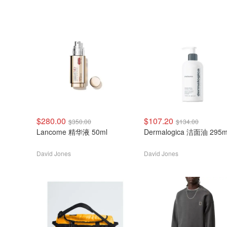
$280.00
$107.20
$350.00
$134.00
Lancome 精华液 50ml
Dermalogica 洁面油 295m
David Jones
David Jones