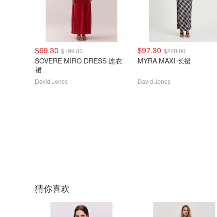
$69.30
$97.30
$199.00
$270.00
SOVERE MIRO DRESS 连衣
MYRA MAXI 长裙
裙
David Jones
David Jones
猜你喜欢