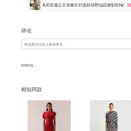
AJE在逃公主衣橱👗封面款绿野仙踪裙$383🍃
3
评论
loading...
相似同款