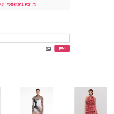
折起 层叠褶皱上衣$175
评论