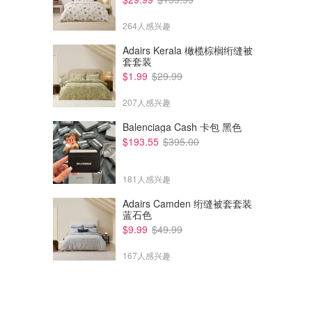
264人感兴趣
Adairs Kerala 橄榄棕榈绗缝被
套套装
$74.70
$34.30
$360.00
$69.00
$1.99
$29.99
MISHA MISHA GABRIETTE
Lioness Inizio Corset 海军蓝棉
连衣裙
质上衣
207人感兴趣
David Jones
David Jones
Balenciaga Cash 卡包 黑色
$193.55
$395.00
181人感兴趣
Adairs Camden 绗缝被套套装
蓝石色
$9.99
$49.99
167人感兴趣