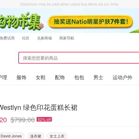
Dealmoon may be paid when users buy items via our links.
免费试用
社区
兑换商城
商家导航
护理
服饰
女鞋
配饰
包包
男士
运动户外
AJE Westlyn 绿色印花蛋糕长裙
20
$799.00
52% off
David Jones
连衣裙
女士上衣