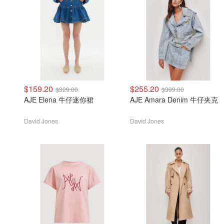
$159.20
$255.20
$329.00
$399.00
AJE Elena 牛仔迷你裙
AJE Amara Denim 牛仔夹克
David Jones
David Jones