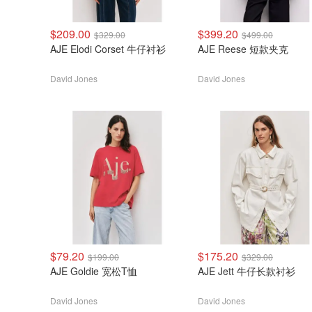
$209.00
$399.20
$329.00
$499.00
AJE Elodi Corset 牛仔衬衫
AJE Reese 短款夹克
David Jones
David Jones
$79.20
$175.20
$199.00
$329.00
AJE Goldie 宽松T恤
AJE Jett 牛仔长款衬衫
David Jones
David Jones