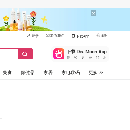
联系我们
澳洲
登录
下载App
🇺🇸
美国
下载 DealMoon App
体验更多精彩
🇨🇳
中国
美食
保健品
家居
家电数码
更多
🇨🇦
加拿大
🇬🇧
汽车
英国
旅游
🇩🇪
德国
母婴儿童
🇫🇷
法国
🇮🇹
意大利