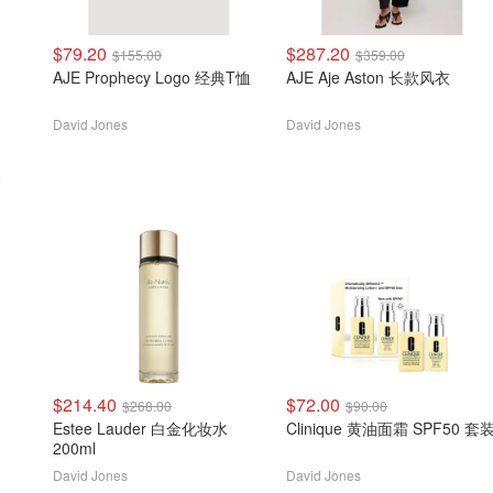
$79.20
$287.20
$155.00
$359.00
AJE Prophecy Logo 经典T恤
AJE Aje Aston 长款风衣
David Jones
David Jones
$214.40
$72.00
$268.00
$90.00
Estee Lauder 白金化妆水
Clinique 黄油面霜 SPF50 套
200ml
David Jones
David Jones