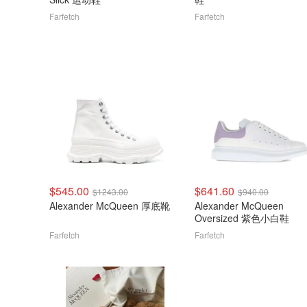
Farfetch
Farfetch
$545.00
$641.60
$1243.00
$940.00
Alexander McQueen 厚底靴
Alexander McQueen
Oversized 紫色小白鞋
Farfetch
Farfetch