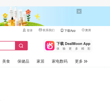
联系我们
澳洲
登录
下载App
🇺🇸
美国
下载 DealMoon App
体验更多精彩
🇨🇳
中国
美食
保健品
家居
家电数码
更多
🇨🇦
加拿大
🇬🇧
汽车
英国
旅游
🇩🇪
德国
母婴儿童
🇫🇷
法国
🇮🇹
意大利