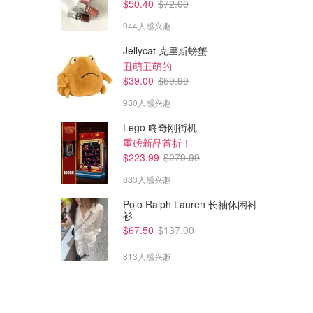
$50.40
$72.00
944人感兴趣
Jellycat 克里斯螃蟹
丑萌丑萌的
$39.00
$59.99
930人感兴趣
Lego 咚奇刚街机
重磅新品首折！
$223.99
$279.99
883人感兴趣
Polo Ralph Lauren 长袖休闲衬
衫
$67.50
$137.00
813人感兴趣