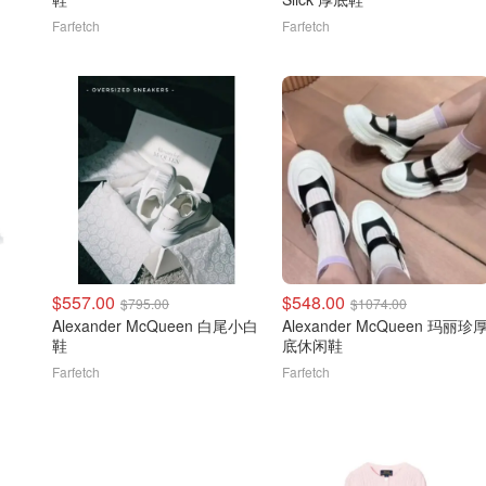
Farfetch
Farfetch
$557.00
$548.00
$795.00
$1074.00
Alexander McQueen 白尾小白
Alexander McQueen 玛丽珍
鞋
底休闲鞋
Farfetch
Farfetch