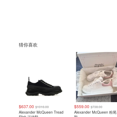
猜你喜欢
$637.00
$559.00
$1016.00
$738.00
Alexander McQueen Tread
Alexander McQueen 
Slick 运动鞋
鞋