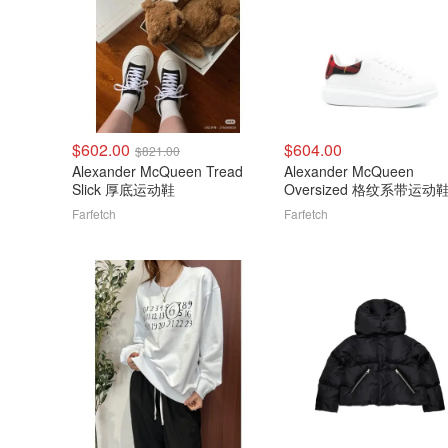
$602.00
$604.00
$821.00
Alexander McQueen Tread
Alexander McQueen
Slick 厚底运动鞋
Oversized 格纹系带运动
Farfetch
Farfetch