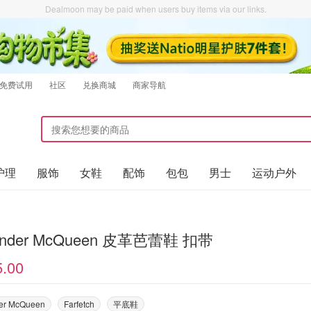
Dealmoon may be paid when users buy items via our links.
免费试用
社区
兑换商城
商家导航
护理
服饰
女鞋
配饰
包包
男士
运动户外
ander McQueen 皮革芭蕾鞋 扣带
5.00
er McQueen
Farfetch
平底鞋