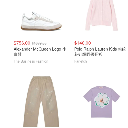
$756.00
$148.00
$1079.00
Alexander McQueen Logo 小
Polo Ralph Lauren Kids 粗绞
鞋
白鞋
花针织圆领开衫
The Business Fashion
Farfetch