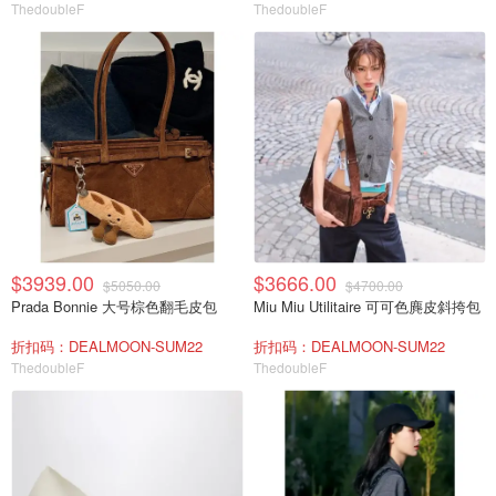
ThedoubleF
ThedoubleF
$3939.00
$3666.00
$5050.00
$4700.00
Prada Bonnie 大号棕色翻毛皮包
Miu Miu Utilitaire 可可色麂皮斜挎包
折扣码：DEALMOON-SUM22
折扣码：DEALMOON-SUM22
ThedoubleF
ThedoubleF