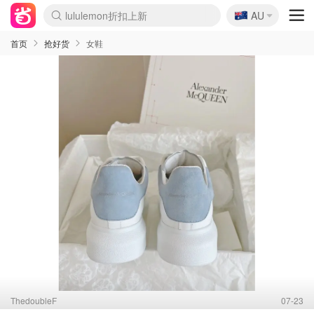
🇦🇺
lululemon折扣上新
AU
Sasa美妆护肤3.5折
SSENSE年中3折
FreshBeauty好价汇总
Cettire降价+叠9折
Farfetch折上8折
WWS Coles超市实拍
viagogo二手票捡漏
Myer清仓1折起
The Outnet奢牌1折起
David Jones 3折起
Flannels大牌1折
Perfumes Club护肤1折
AMIRO返校季6.2折
Oweek抽奖送Airpods
Amazon折扣汇总
eToro入金$200送$50
Amazon数码好物
ICONIC本周7.5折
ThedoubleF高奢地板价
Moose Knuckles 6折
丝芙兰5折起
EUFY官网3.7折起
Selenichast首饰2折
Trip机票酒店促销
YSL送5件彩妆礼
Amazon家居好物
BIGBANG巡演开票
David Jones时尚3折
Amazon美妆护肤
雅漾大喷$8
过敏原检测盒$33
伊索独家赠50ml沐浴露
科颜氏清仓3折
SEALIFE海洋馆门票6折
丝塔芙大白罐$16
订阅Newsletter送香薰
Cult Beauty 6.8折
Harrods圣诞日历2.3折
LN-CC奢牌私促3折
d'Alba空姐喷雾$16
EVE LOM套装逆天2折
Bernardelli独家4折
Adore Beauty 6折起
CT圣诞日历
Mytheresa奢品2.7折
Luxury Escapes 9折
Currentbody美容仪9折
MOON Garden Live
ALLSAINTS美衣3折
Roborock扫地机3.7折
Tingo Life水杯$24
Valentino官网5折
CR洗发护发6.3折
首页
抢好货
女鞋
ThedoubleF
07-23