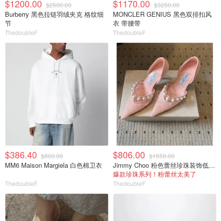
$1200.00
$1170.00
$2500.00
$3250.00
Burberry 黑色拉链羽绒夹克 格纹细
MONCLER GENIUS 黑色双排扣风
节
衣 带腰带
ThedoubleF
ThedoubleF
$386.40
$806.00
$800.00
$1550.00
MM6 Maison Margiela 白色棉卫衣
Jimmy Choo 粉色蕾丝珍珠装饰低胸内衣
爆款珍珠系列！粉蕾丝太美了
ThedoubleF
ThedoubleF