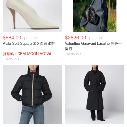
$984.00
$2626.00
$2050.00
$5050.00
Alaia Soft Square 象牙白高跟鞋
Valentino Garavani Laseine 黑色手
提包
折扣码：DEALMOON-AOT26
ThedoubleF
ThedoubleF