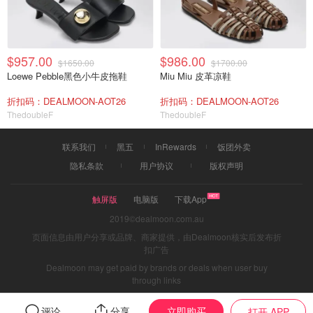
$957.00
$986.00
$1650.00
$1700.00
Loewe Pebble黑色小牛皮拖鞋
Miu Miu 皮革凉鞋
折扣码：DEALMOON-AOT26
折扣码：DEALMOON-AOT26
ThedoubleF
ThedoubleF
联系我们
黑五
InRewards
饭团外卖
隐私条款
用户协议
版权声明
触屏版
电脑版
下载App
2019©dealmoon.com.au
页面信息由用户分享或品牌、商家提供，由Dealmoon核实后发布折
扣广告
Dealmoon may get paid by brands or deals when user buy
through links
立即购买
评论
分享
打开 APP