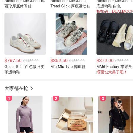
Alexander McQueen 玛
Alexander McQueen
Alexander McQueen 厚
丽珍厚底休闲鞋
Tread Slick 厚底运动鞋
底运动鞋 白色
$797.50
$852.50
$372.00
$1450.00
$1550.00
$765.00
Gucci Shift 白色做旧皮
Miu Miu Tyre 德训鞋
MM6
革运动鞋
缎面也太美了吧！
大家都在抢
1
2
3