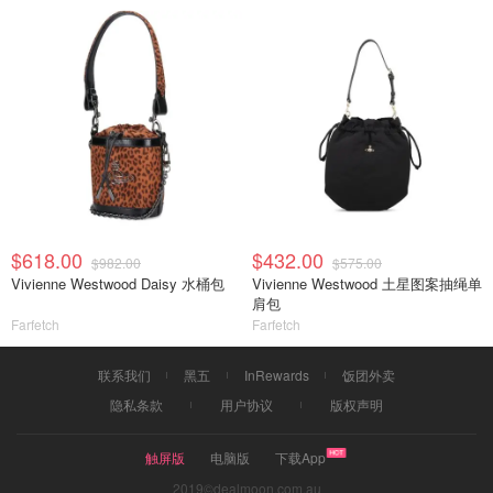
$618.00
$432.00
$982.00
$575.00
Vivienne Westwood Daisy 水桶包
Vivienne Westwood 土星图案抽绳单
肩包
Farfetch
Farfetch
联系我们
黑五
InRewards
饭团外卖
隐私条款
用户协议
版权声明
触屏版
电脑版
下载App
2019©dealmoon.com.au