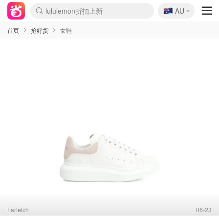
lululemon折扣上新
🇦🇺
AU
Sasa美妆护肤3.5折
SSENSE年中2.5折
FreshBeauty好价汇总
Cettire降价+叠9折
WWS Coles超市实拍
viagogo二手票捡漏
Myer超级周末
The Outnet奢牌1折起
David Jones 3折起
Flannels大牌1折
Perfumes Club护肤1折
AMIRO面罩$251
Amazon折扣汇总
eToro入金$200送$50
Amazon数码好物
ICONIC本周7.5折
ThedoubleF高奢地板价
Moose Knuckles 6折
丝芙兰5折起
EUFY摄像头$98
Selenichast首饰2折
Trip机票酒店促销
YSL送5件彩妆礼
Amazon家居好物
Amazon美妆护肤
雅漾大喷$8
过敏原检测盒$33
伊索独家赠50ml沐浴露
科颜氏高保湿面霜$29
SEALIFE海洋馆门票6折
丝塔芙大白罐$16
订阅Newsletter送香薰
Cult Beauty 6.8折
Harrods圣诞日历$525
LN-CC奢牌私促3折
d'Alba空姐喷雾$16
EVE LOM套装£56
Bernardelli独家4折
Adore Beauty 6折起
CT圣诞日历
Mytheresa奢品2.7折
Luxury Escapes 9折
Currentbody美容仪$881
MOON Garden Live
Roborock扫地机$649
Tingo Life水杯$24
Valentino官网5折
CR洗护套装$23
修丽可4件套$159
Myer彩妆2件7折
GANNI官网4.5折
Stylevana韩妆4折
Tessabit高奢8.5折
OGX洗发水$11
Amazon阿德莱德次日达
卡诗8.5折+赠礼
Philips Hue灯具8折
首页
抢好货
女鞋
Farfetch
06-23