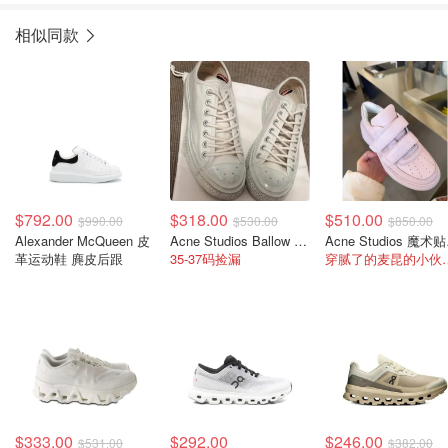
相似同款
$792.00
$318.00
$510.00
$990.00
$530.00
$850.00
Alexander McQueen 皮
Acne Studios Ballow Tag脏脏小白鞋
Ac
革运动鞋 麂皮后跟
35-37码捡漏
穿腻了的麦昆
$333.00
$292.00
$246.00
$531.00
$382.00