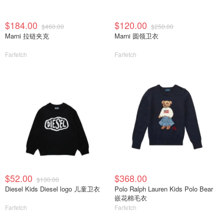
$184.00
$120.00
$460.00
$250.00
Marni 拉链夹克
Marni 圆领卫衣
Farfetch
Farfetch
$52.00
$368.00
$130.00
Diesel Kids Diesel logo 儿童卫衣
Polo Ralph Lauren Kids Polo Bear
嵌花棉毛衣
Farfetch
Farfetch