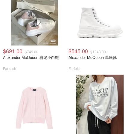
$691.00
$545.00
$749.00
$1243.00
Alexander McQueen 粉尾小白鞋
Alexander McQueen 厚底靴
Farfetch
Farfetch