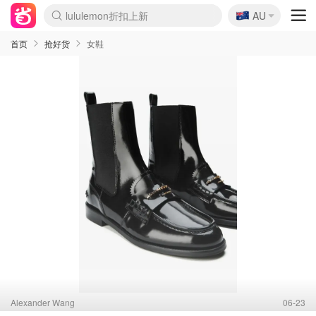
🇦🇺
Sasa美妆护肤3.5折
AU
lululemon折扣上新
SSENSE年中3折
FreshBeauty好价汇总
Cettire降价+叠9折
Farfetch折上8折
WWS Coles超市实拍
viagogo二手票捡漏
Myer清仓1折起
The Outnet奢牌1折起
David Jones 3折起
Flannels大牌1折
Perfumes Club护肤1折
AMIRO返校季6.2折
Oweek抽奖送Airpods
Amazon折扣汇总
eToro入金$200送$50
Amazon数码好物
ICONIC本周7.5折
ThedoubleF高奢地板价
Moose Knuckles 6折
丝芙兰5折起
EUFY官网3.7折起
Selenichast首饰2折
Trip机票酒店促销
YSL送5件彩妆礼
Amazon家居好物
BIGBANG巡演开票
David Jones时尚3折
Amazon美妆护肤
雅漾大喷$8
过敏原检测盒$33
伊索独家赠50ml沐浴露
科颜氏清仓3折
SEALIFE海洋馆门票6折
丝塔芙大白罐$16
订阅Newsletter送香薰
Cult Beauty 6.8折
Harrods圣诞日历2.3折
LN-CC奢牌私促3折
d'Alba空姐喷雾$16
EVE LOM套装逆天2折
Bernardelli独家4折
Adore Beauty 6折起
CT圣诞日历
Mytheresa奢品2.7折
Luxury Escapes 9折
Currentbody美容仪9折
卡诗9折+赠4件礼
MOON Garden Live
ALLSAINTS美衣3折
Roborock扫地机3.7折
Tingo Life水杯$24
Valentino官网5折
CR洗发护发6.3折
首页
抢好货
女鞋
Alexander Wang
06-23