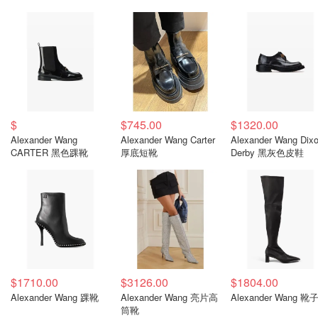
$
$745.00
$1320.00
Alexander Wang
Alexander Wang Carter
Alexander Wang Dix
CARTER 黑色踝靴
厚底短靴
Derby 黑灰色皮鞋
$1710.00
$3126.00
$1804.00
Alexander Wang 踝靴
Alexander Wang 亮片高
Alexander Wang 靴
筒靴