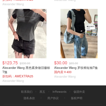
Alexander Wang
$123.75
$30.00
$330.00
$65.00
Alexander Wang 黑色紧身做旧徽标
Alexander Wang 罗纹棉短袖T恤
T恤
国内卖￥400
折扣码：AWEXTRA25
Alexander Wang
Alexander Wang
联系我们
黑五
InRewards
饭团外卖
隐私条款
用户协议
版权声明