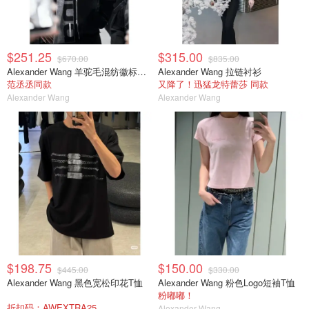
$251.25
$315.00
$670.00
$835.00
Alexander Wang 羊驼毛混纺徽标围巾
Alexander Wang 拉链衬衫
范丞丞同款
又降了！迅猛龙特蕾莎 同款
Alexander Wang
Alexander Wang
$198.75
$150.00
$445.00
$330.00
Alexander Wang 黑色宽松印花T恤
Alexander Wang 粉色Logo短袖T恤
粉嘟嘟！
折扣码：AWEXTRA25
Alexander Wang