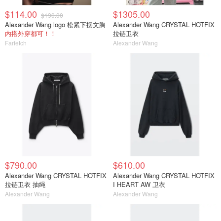
$114.00
$1305.00
$190.00
Alexander Wang logo 松紧下摆文胸
Alexander Wang CRYSTAL HOTFIX
内搭外穿都可！！
拉链卫衣
Farfetch
Alexander Wang
$790.00
$610.00
Alexander Wang CRYSTAL HOTFIX
Alexander Wang CRYSTAL HOTFIX
拉链卫衣 抽绳
I HEART AW 卫衣
Alexander Wang
Alexander Wang