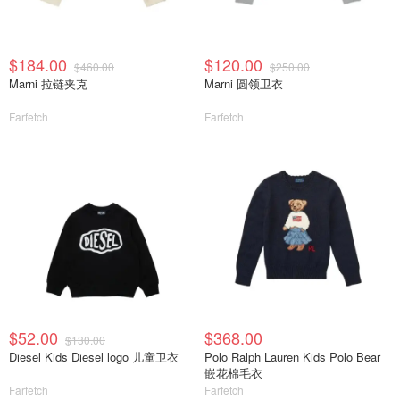
$184.00
$120.00
$460.00
$250.00
Marni 拉链夹克
Marni 圆领卫衣
Farfetch
Farfetch
$52.00
$368.00
$130.00
Diesel Kids Diesel logo 儿童卫衣
Polo Ralph Lauren Kids Polo Bear
嵌花棉毛衣
Farfetch
Farfetch