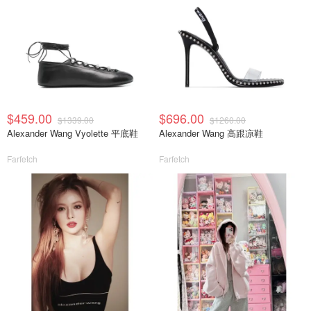
$459.00
$696.00
$1339.00
$1260.00
Alexander Wang Vyolette 平底鞋
Alexander Wang 高跟凉鞋
Farfetch
Farfetch