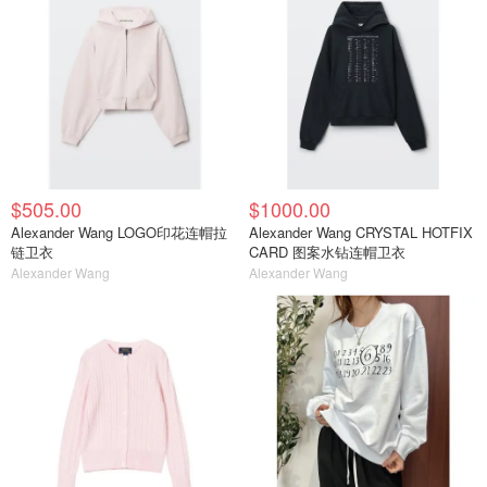
$505.00
$1000.00
Alexander Wang LOGO印花连帽拉
Alexander Wang CRYSTAL HOTFIX
链卫衣
CARD 图案水钻连帽卫衣
Alexander Wang
Alexander Wang