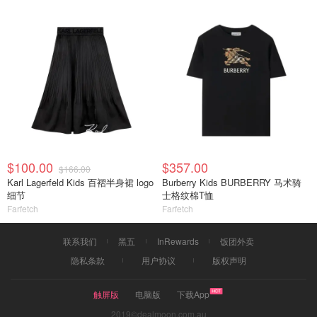
$100.00
$357.00
$166.00
Karl Lagerfeld Kids 百褶半身裙 logo
Burberry Kids BURBERRY 马术骑
细节
士格纹棉T恤
Farfetch
Farfetch
联系我们
黑五
InRewards
饭团外卖
隐私条款
用户协议
版权声明
触屏版
电脑版
下载App
2019©dealmoon.com.au