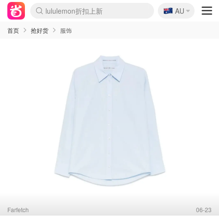
lululemon折扣上新
🇦🇺
Sasa美妆护肤3.5折
AU
SSENSE年中3折
FreshBeauty好价汇总
Cettire降价+叠9折
WWS Coles超市实拍
viagogo二手票捡漏
Myer超级周末1折
The Outnet奢牌1折起
David Jones 3折起
Flannels大牌1折
Perfumes Club护肤1折
AMIRO返校季6.2折
Amazon折扣汇总
eToro入金$200送$50
Amazon数码好物
ICONIC本周7.5折
ThedoubleF高奢地板价
Moose Knuckles 6折
丝芙兰5折起
EUFY官网3.7折起
Selenichast首饰2折
Trip机票酒店促销
YSL送5件彩妆礼
Amazon家居好物
Amazon美妆护肤
雅漾大喷$8
过敏原检测盒$33
伊索独家赠50ml沐浴露
科颜氏清仓3折
SEALIFE海洋馆门票6折
丝塔芙大白罐$16
订阅Newsletter送香薰
Cult Beauty 6.8折
Harrods圣诞日历2.3折
LN-CC奢牌私促3折
d'Alba空姐喷雾$16
EVE LOM套装逆天2折
Bernardelli独家4折
Adore Beauty 6折起
CT圣诞日历
Mytheresa奢品2.7折
Luxury Escapes 9折
Currentbody美容仪9折
MOON Garden Live
Roborock扫地机3.7折
Tingo Life水杯$24
Valentino官网5折
CR洗发护发6.3折
修丽可套装7.4折
Myer彩妆2件7折
GANNI官网4.5折
Stylevana韩妆4折
Tessabit高奢8.5折
OGX洗护4折
Amazon阿德莱德次日达
卡诗8.5折+赠礼
Philips Hue灯具8折
首页
抢好货
服饰
Farfetch
06-23