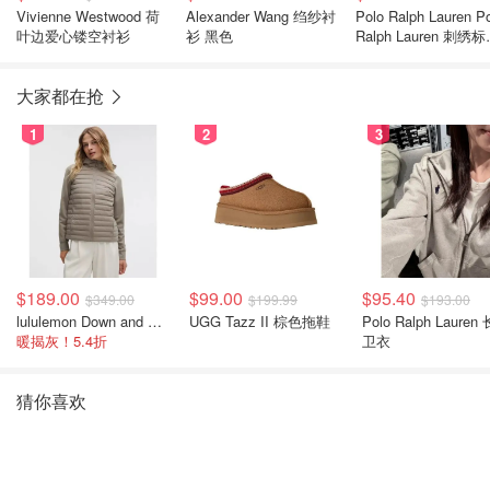
Vivienne Westwood 荷
Alexander Wang 绉纱衬
Polo Ralph Lauren P
叶边爱心镂空衬衫
衫 黑色
Ralph Lauren 刺绣
亚麻衬衫
大家都在抢
1
2
3
$189.00
$99.00
$95.40
$349.00
$199.99
$193.00
lululemon Down and Around 羽绒夹克
UGG Tazz II 棕色拖鞋
Polo Ralph Lauren
暖揭灰！5.4折
卫衣
猜你喜欢