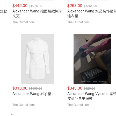
$442.00
$253.00
$1076.00
$1265.00
罗纹短款
Alexander Wang 缎面短款棒球
Alexander Wang 水晶装饰吊
夹克
连衣裙
The Outnet.com
The Outnet.com
$313.00
$343.00
$1563.00
$926.00
Alexander Wang 衬衫裙
Alexander Wang Vyolette 系
皮革芭蕾平底鞋
The Outnet.com
The Outnet.com