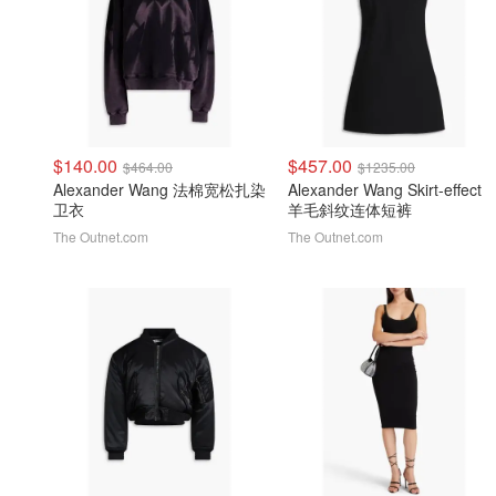
$140.00
$457.00
$464.00
$1235.00
Alexander Wang 法棉宽松扎染
Alexander Wang Skirt-effect
卫衣
羊毛斜纹连体短裤
The Outnet.com
The Outnet.com