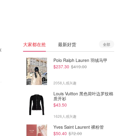
🇦🇺
澳洲
🇳🇿
新西兰
大家都在抢
最新好货
全部
享
Polo Ralph Lauren 羽绒马甲
$237.30
$419.00
2058人感兴趣
Louis Vuitton 黑色荷叶边罗纹棉
质开衫
$43.50
1626人感兴趣
Yves Saint Laurent 裸粉管
$50.40
$72.00