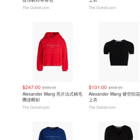
The Outnet.com
The Outnet.com
$247.00
$101.00
$986.00
$668.00
Alexander Wang 亮片法式棉毛
Alexander Wang 镂空
圈连帽衫
上衣
The Outnet.com
The Outnet.com