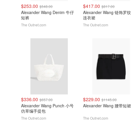
$253.00
$417.00
$548.00
$817.00
Alexander Wang Denim 牛仔
Alexander Wang 链饰
短裤
连衣裙
The Outnet.com
The Outnet.com
$336.00
$229.00
$657.00
$1145.00
Alexander Wang Punch 小号
Alexander Wang 腰带短裙
仿草编手提包
The Outnet.com
The Outnet.com