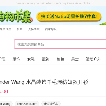
Dealmoon may be paid when users buy items via our links.
免费试用
社区
兑换商城
商家导航
护理
服饰
女鞋
配饰
包包
男士
运动户外
xander Wang 水晶装饰羊毛混纺短款开衫
4.00
er Wang
The Outnet.com
针织衫/毛衣