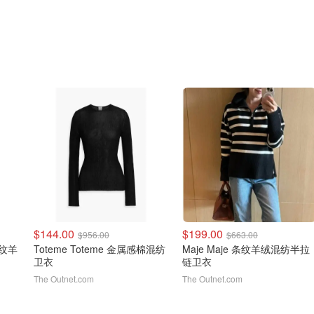
$144.00
$199.00
$956.00
$663.00
 花纹羊
Toteme Toteme 金属感棉混纺
Maje Maje 条纹羊绒混纺半拉
卫衣
链卫衣
The Outnet.com
The Outnet.com