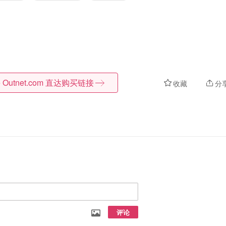
 Outnet.com
直达购买链接
收藏
分
评论