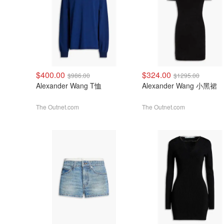
$400.00
$324.00
$986.00
$1295.00
Alexander Wang T恤
Alexander Wang 小黑裙
The Outnet.com
The Outnet.com