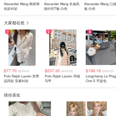
Alexander Wang 棉府绸
Alexander Wang 长袖高
Alexander Wang 口
短款衬衫
捻针织T恤 白色
恤 白色
大家都在抢
1
2
3
$77.70
$237.30
$198.18
$259.00
$419.00
$220.20
Polo Ralph Lauren 郑秀
Polo Ralph Lauren 羽绒
Longchamp Le Plia
晶同款 亚麻衬衫
马甲
One S 手提包
猜你喜欢