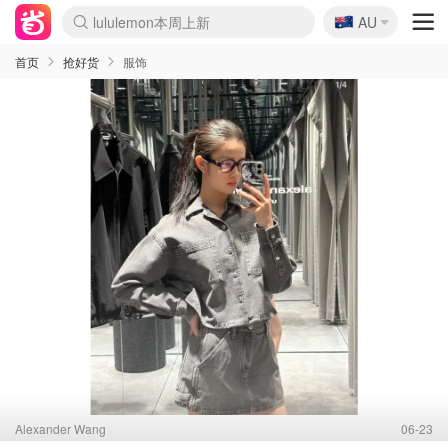
🇦🇺
Sasa美妆护肤3.5折
AU
lululemon本周上新
SSENSE年中3折
FreshBeauty好价汇总
Cettire降价+叠9折
Farfetch折上8折
WWS Coles超市实拍
viagogo二手票捡漏
Myer清仓1折起
The Outnet奢牌1折起
David Jones 3折起
Flannels大牌1折
Perfumes Club护肤1折
AMIRO返校季6.2折
Oweek抽奖送Airpods
Amazon折扣汇总
eToro入金$200送$50
Amazon数码好物
ICONIC本周7.5折
ThedoubleF高奢地板价
Moose Knuckles 6折
丝芙兰5折起
EUFY官网3.7折起
Selenichast首饰2折
Trip机票酒店促销
YSL送5件彩妆礼
Amazon家居好物
BIGBANG巡演开票
David Jones时尚3折
Amazon美妆护肤
雅漾大喷$8
过敏原检测盒$33
伊索独家赠50ml沐浴露
科颜氏送高保湿面霜
SEALIFE海洋馆门票6折
丝塔芙大白罐$16
订阅Newsletter送香薰
Cult Beauty 6.8折
Harrods圣诞日历2.3折
LN-CC奢牌私促3折
d'Alba空姐喷雾$16
EVE LOM套装逆天2折
Bernardelli独家4折
Adore Beauty 6折起
CT圣诞日历
Mytheresa奢品2.7折
首页
抢好货
服饰
Alexander Wang
06-23