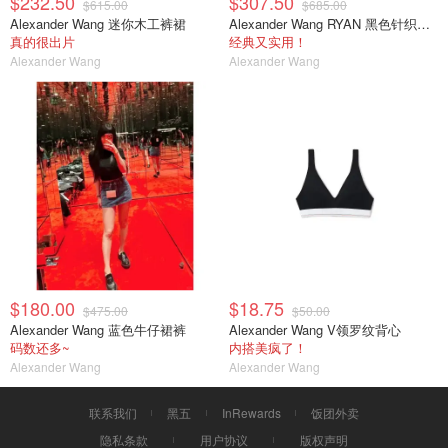
$232.50
$307.50
$615.00
$685.00
Alexander Wang 迷你木工裤裙
Alexander Wang RYAN 黑色针织大号手袋
真的很出片
经典又实用！
Alexander Wang
Alexander Wang
$180.00
$18.75
$475.00
$50.00
Alexander Wang 蓝色牛仔裙裤
Alexander Wang V领罗纹背心
码数还多~
内搭美疯了！
Alexander Wang
Alexander Wang
联系我们
黑五
InRewards
饭团外卖
隐私条款
用户协议
版权声明