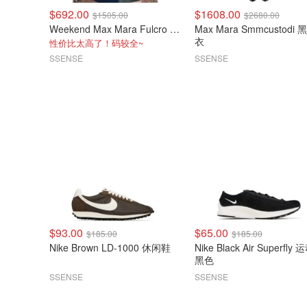
$692.00
$1608.00
$1505.00
$2680.00
Weekend Max Mara Fulcro 海军蓝围巾外套
Max Mara Smmcustodi
衣
性价比太高了！码较全~
SSENSE
SSENSE
$93.00
$65.00
$185.00
$185.00
Nike Brown LD-1000 休闲鞋
Nike Black Air Superfly
黑色
SSENSE
SSENSE