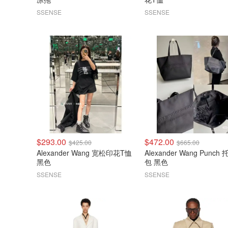
SSENSE
SSENSE
$293.00
$472.00
$425.00
$665.00
Alexander Wang 宽松印花T恤
Alexander Wang Punch
黑色
包 黑色
SSENSE
SSENSE