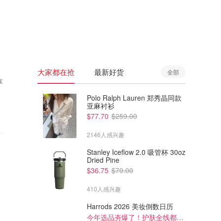
🇦🇺
澳洲
🇳🇿
新西兰
大家都在抢
最新好货
全部
享
Polo Ralph Lauren 郑秀晶同款
亚麻衬衫
$77.70
$259.00
2146人感兴趣
Stanley Iceflow 2.0 吸管杯 30oz
Dried Pine
$36.75
$70.00
410人感兴趣
Harrods 2026 美妆倒数日历
今年选品夯爆了！护肤全线都很绝