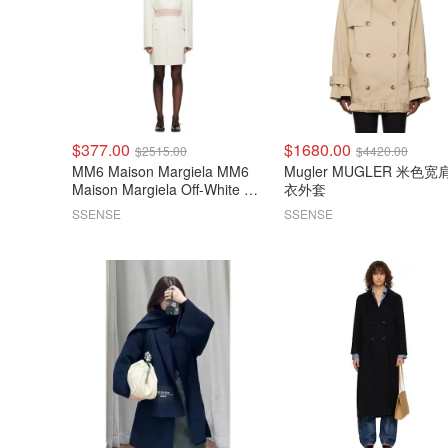
$377.00
$1680.00
$2515.00
$4420.00
MM6 Maison Margiela MM6
Mugler MUGLER 米色宽
Maison Margiela Off-White 单
衣外套
排扣大衣
SSENSE
SSENSE