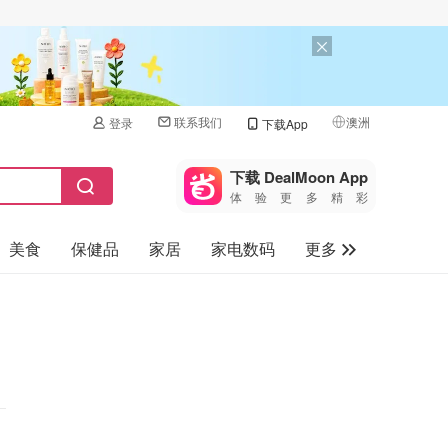
联系我们
澳洲
登录
下载App
🇺🇸
美国
下载 DealMoon App
体验更多精彩
🇨🇳
中国
美食
保健品
家居
家电数码
更多
🇨🇦
加拿大
🇬🇧
汽车
英国
旅游
🇩🇪
德国
母婴儿童
🇫🇷
法国
🇮🇹
意大利