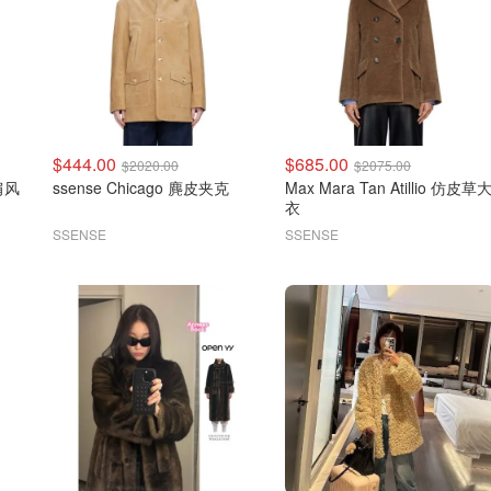
$444.00
$685.00
$2020.00
$2075.00
肩风
ssense Chicago 麂皮夹克
Max Mara Tan Atillio 仿皮草
衣
SSENSE
SSENSE