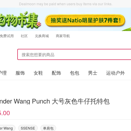
Dealmoon may be paid when users buy items via our links.
免费试用
社区
兑换商城
商家导航
护理
服饰
女鞋
配饰
包包
男士
运动户外
xander Wang Punch 大号灰色牛仔托特包
5.00
er Wang
SSENSE
单肩包