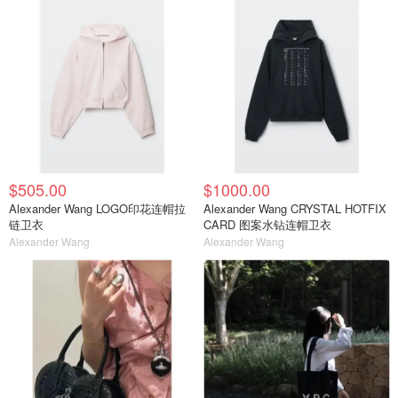
$505.00
$1000.00
Alexander Wang LOGO印花连帽拉
Alexander Wang CRYSTAL HOTFIX
链卫衣
CARD 图案水钻连帽卫衣
Alexander Wang
Alexander Wang