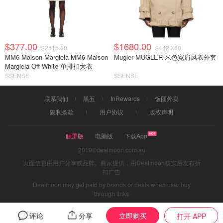
$377.00
$1680.00
$2515.00
$4420.00
MM6 Maison Margiela MM6 Maison
Mugler MUGLER 米色宽肩风衣外套
Margiela Off-White 单排扣大衣
SSENSE
SSENSE
联系我们
黑五
InRewards
饭团外卖
隐私条款
用户协议
版权声明
触屏版
电脑版
下载App
2019©dealmoon.com.au
页面信息由用户分享或品牌、商家提供，由Dealmoon核实后发布折
扣广告
Dealmoon may get paid by brands or deals when user buy
through links
立即购买
评论
分享
打开 APP