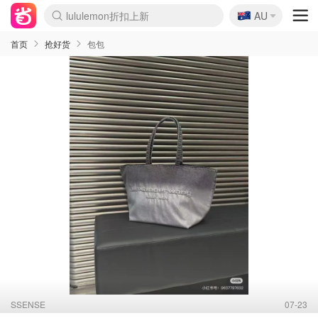
lululemon折扣上新
🇦🇺
Sasa美妆护肤3.5折
AU
SSENSE年中2.5折
FreshBeauty好价汇总
Cettire降价+叠9折
WWS Coles超市实拍
viagogo二手票捡漏
Myer超级周末
The Outnet奢牌1折起
David Jones 3折起
Flannels大牌1折
Perfumes Club护肤1折
AMIRO面罩$251
Amazon折扣汇总
eToro入金$200送$50
Amazon数码好物
ICONIC本周7.5折
ThedoubleF高奢地板价
Moose Knuckles 6折
丝芙兰5折起
EUFY摄像头$98
Selenichast首饰2折
Trip机票酒店促销
YSL送5件彩妆礼
Amazon家居好物
Amazon美妆护肤
雅漾大喷$8
过敏原检测盒$33
伊索独家赠50ml沐浴露
科颜氏高保湿面霜$29
SEALIFE海洋馆门票6折
丝塔芙大白罐$16
订阅Newsletter送香薰
Cult Beauty 6.8折
Harrods圣诞日历$525
LN-CC奢牌私促3折
d'Alba空姐喷雾$16
EVE LOM套装£56
Bernardelli独家4折
Adore Beauty 6折起
CT圣诞日历
Mytheresa奢品2.7折
Luxury Escapes 9折
Currentbody美容仪$881
MOON Garden Live
Roborock扫地机$649
Tingo Life水杯$24
Valentino官网5折
CR洗护套装$23
修丽可4件套$159
Myer彩妆2件7折
GANNI官网4.5折
Stylevana韩妆4折
Tessabit高奢8.5折
OGX洗发水$11
Amazon阿德莱德次日达
卡诗8.5折+赠礼
Philips Hue灯具8折
首页
抢好货
包包
SSENSE
07-23