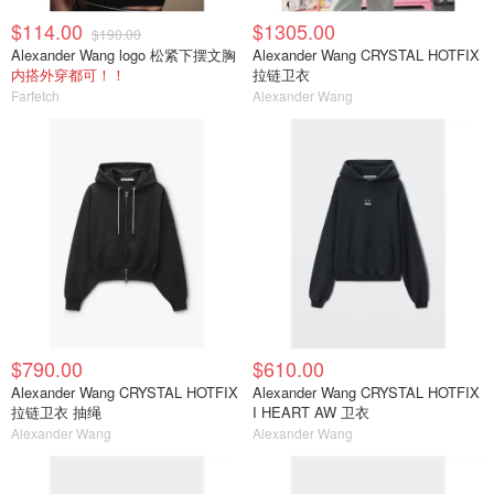
$114.00
$1305.00
$190.00
Alexander Wang logo 松紧下摆文胸
Alexander Wang CRYSTAL HOTFIX
内搭外穿都可！！
拉链卫衣
Farfetch
Alexander Wang
$790.00
$610.00
Alexander Wang CRYSTAL HOTFIX
Alexander Wang CRYSTAL HOTFIX
拉链卫衣 抽绳
I HEART AW 卫衣
Alexander Wang
Alexander Wang