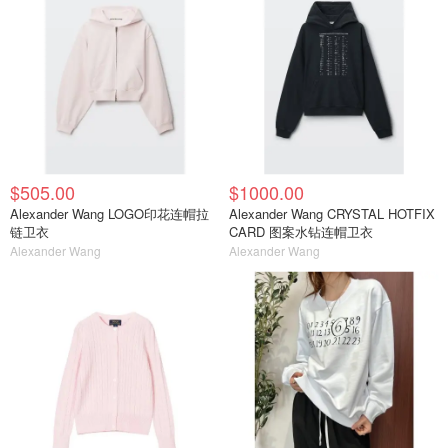
$505.00
$1000.00
Alexander Wang LOGO印花连帽拉
Alexander Wang CRYSTAL HOTFIX
链卫衣
CARD 图案水钻连帽卫衣
Alexander Wang
Alexander Wang