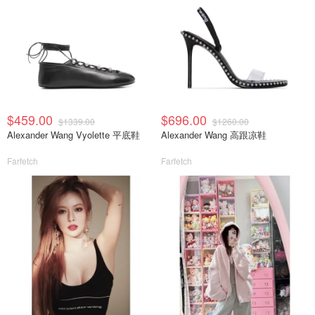
$459.00
$696.00
$1339.00
$1260.00
Alexander Wang Vyolette 平底鞋
Alexander Wang 高跟凉鞋
Farfetch
Farfetch