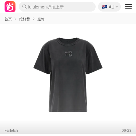
🇦🇺
Sasa美妆护肤3.5折
AU
lululemon折扣上新
SSENSE年中2.5折
FreshBeauty好价汇总
Cettire降价+叠9折
WWS Coles超市实拍
viagogo二手票捡漏
Myer超级周末
The Outnet奢牌1折起
David Jones 3折起
Flannels大牌1折
Perfumes Club护肤1折
AMIRO面罩$251
Amazon折扣汇总
eToro入金$200送$50
Amazon数码好物
ICONIC本周7.5折
ThedoubleF高奢地板价
Moose Knuckles 6折
丝芙兰5折起
EUFY摄像头$98
Selenichast首饰2折
Trip机票酒店促销
YSL送5件彩妆礼
Amazon家居好物
Amazon美妆护肤
雅漾大喷$8
过敏原检测盒$33
伊索独家赠50ml沐浴露
科颜氏高保湿面霜$29
SEALIFE海洋馆门票6折
丝塔芙大白罐$16
订阅Newsletter送香薰
Cult Beauty 6.8折
Harrods圣诞日历$525
LN-CC奢牌私促3折
d'Alba空姐喷雾$16
EVE LOM套装£56
Bernardelli独家4折
Adore Beauty 6折起
CT圣诞日历
Mytheresa奢品2.7折
Luxury Escapes 9折
Currentbody美容仪$881
MOON Garden Live
Roborock扫地机$649
Tingo Life水杯$24
Valentino官网5折
CR洗护套装$23
修丽可4件套$159
Myer彩妆2件7折
GANNI官网4.5折
Stylevana韩妆4折
Tessabit高奢8.5折
OGX洗发水$11
Amazon阿德莱德次日达
卡诗8.5折+赠礼
Philips Hue灯具8折
首页
抢好货
服饰
Farfetch
06-23