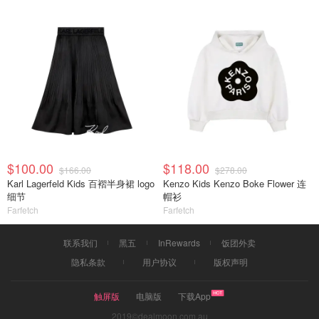
$100.00
$118.00
$166.00
$278.00
Karl Lagerfeld Kids 百褶半身裙 logo
Kenzo Kids Kenzo Boke Flower 连
细节
帽衫
Farfetch
Farfetch
联系我们
黑五
InRewards
饭团外卖
隐私条款
用户协议
版权声明
触屏版
电脑版
下载App
2019©dealmoon.com.au