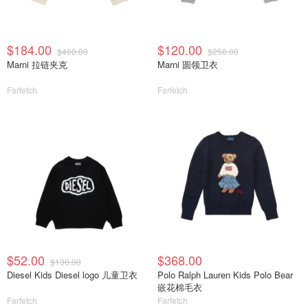
$184.00
$120.00
$460.00
$250.00
Marni 拉链夹克
Marni 圆领卫衣
Farfetch
Farfetch
$52.00
$368.00
$130.00
Diesel Kids Diesel logo 儿童卫衣
Polo Ralph Lauren Kids Polo Bear
嵌花棉毛衣
Farfetch
Farfetch