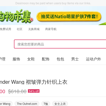
Dealmoon may be paid when users buy items via our links.
免费试用
社区
兑换商城
商家导航
护理
服饰
女鞋
配饰
包包
男士
运动户外
xander Wang 褶皱弹力针织上衣
00
$618.00
54% off
er Wang
The Outnet.com
T恤
女士上衣