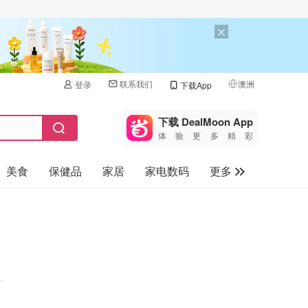
联系我们
澳洲
登录
下载App
🇺🇸
美国
下载 DealMoon App
体验更多精彩
🇨🇳
中国
美食
保健品
家居
家电数码
更多
🇨🇦
加拿大
🇬🇧
汽车
英国
旅游
🇩🇪
德国
母婴儿童
🇫🇷
法国
🇮🇹
意大利