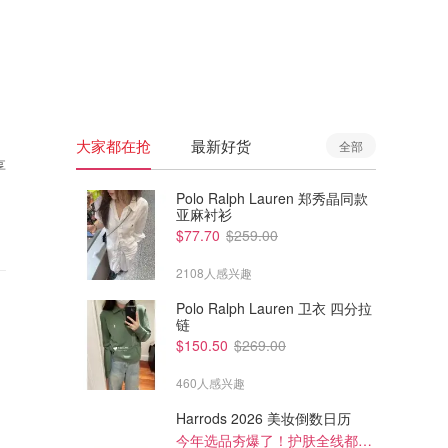
🇦🇺
澳洲
🇳🇿
新西兰
大家都在抢
最新好货
全部
享
Polo Ralph Lauren 郑秀晶同款
亚麻衬衫
$77.70
$259.00
2108人感兴趣
Polo Ralph Lauren 卫衣 四分拉
链
$150.50
$269.00
460人感兴趣
Harrods 2026 美妆倒数日历
今年选品夯爆了！护肤全线都很绝