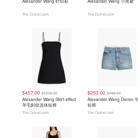
Alexander Wang 针织衫
Alexander Wang 小黑裙
The Outnet.com
The Outnet.com
$457.00
$253.00
$1235.00
$548.00
Alexander Wang Skirt-effect
Alexander Wang Denim
羊毛斜纹连体短裤
短裤
The Outnet.com
The Outnet.com