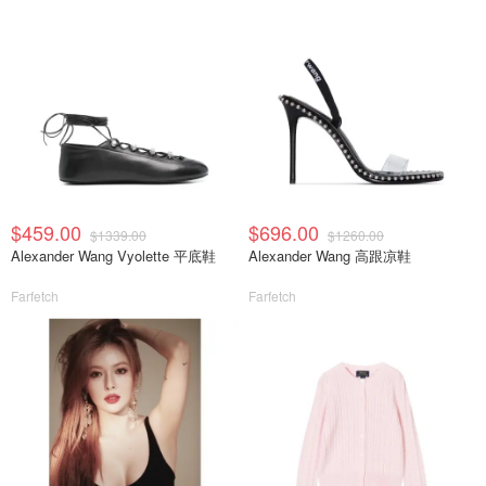
$459.00
$696.00
$1339.00
$1260.00
Alexander Wang Vyolette 平底鞋
Alexander Wang 高跟凉鞋
Farfetch
Farfetch