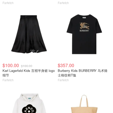
Farfetch
Farfetch
$100.00
$357.00
$166.00
Karl Lagerfeld Kids 百褶半身裙 logo
Burberry Kids BURBERRY 马术骑
细节
士格纹棉T恤
Farfetch
Farfetch