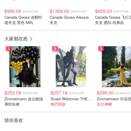
$986.00
$1369.00
$659.00
$1672.00
$2072.00
$1077.00
Canada Goose 连帽绗
Canada Goose Alessia
Canada Goose 飞行
缝夹克 黑色 M码
夹克
夹克 摁扣 经典款
大家都在抢
1
2
3
$252.09
$207.18
$299.00
$1297.00
$1514.00
$1494.00
Zimmermann 波点植绒
Stuart Weitzman THE OUTNET 麂皮过膝靴 黑色
薄纱短裙
热巴同款
出片神裙
猜你喜欢