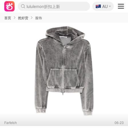
🇦🇺
Sasa美妆护肤3.5折
AU
lululemon折扣上新
SSENSE年中2.5折
FreshBeauty好价汇总
Cettire降价+叠9折
WWS Coles超市实拍
viagogo二手票捡漏
Myer超级周末
The Outnet奢牌1折起
David Jones 3折起
Flannels大牌1折
Perfumes Club护肤1折
AMIRO面罩$251
Amazon折扣汇总
eToro入金$200送$50
Amazon数码好物
ICONIC本周7.5折
ThedoubleF高奢地板价
Moose Knuckles 6折
丝芙兰5折起
EUFY摄像头$98
Selenichast首饰2折
Trip机票酒店促销
YSL送5件彩妆礼
Amazon家居好物
Amazon美妆护肤
雅漾大喷$8
过敏原检测盒$33
伊索独家赠50ml沐浴露
科颜氏高保湿面霜$29
SEALIFE海洋馆门票6折
丝塔芙大白罐$16
订阅Newsletter送香薰
Cult Beauty 6.8折
Harrods圣诞日历$525
LN-CC奢牌私促3折
d'Alba空姐喷雾$16
EVE LOM套装£56
Bernardelli独家4折
Adore Beauty 6折起
CT圣诞日历
Mytheresa奢品2.7折
Luxury Escapes 9折
Currentbody美容仪$881
MOON Garden Live
Roborock扫地机$649
Tingo Life水杯$24
Valentino官网5折
CR洗护套装$23
修丽可4件套$159
Myer彩妆2件7折
GANNI官网4.5折
Stylevana韩妆4折
Tessabit高奢8.5折
OGX洗发水$11
Amazon阿德莱德次日达
卡诗8.5折+赠礼
Philips Hue灯具8折
首页
抢好货
服饰
Farfetch
06-23