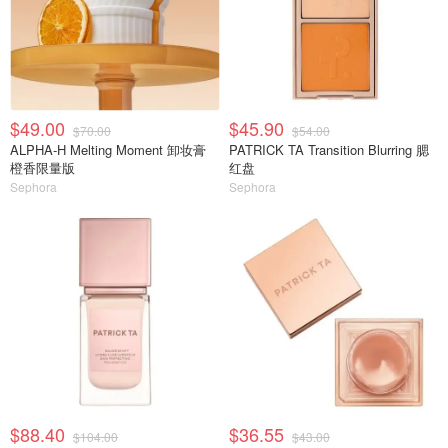
$49.00
$45.90
$70.00
$54.00
ALPHA-H Melting Moment 卸妆膏
PATRICK TA Transition Blurring 腮
橙香限量版
红盘
Sephora
Sephora
$88.40
$36.55
$104.00
$43.00