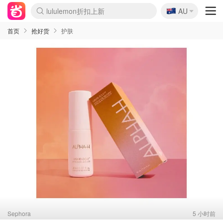
🇦🇺
Sasa美妆护肤3.5折
AU
lululemon折扣上新
SSENSE年中2.5折
FreshBeauty好价汇总
Cettire降价+叠9折
WWS Coles超市实拍
viagogo二手票捡漏
Myer超级周末
The Outnet奢牌1折起
David Jones 3折起
Flannels大牌1折
Perfumes Club护肤1折
AMIRO面罩$251
Amazon折扣汇总
eToro入金$200送$50
Amazon数码好物
ICONIC本周7.5折
ThedoubleF高奢地板价
Moose Knuckles 6折
丝芙兰5折起
EUFY摄像头$98
Selenichast首饰2折
Trip机票酒店促销
YSL送5件彩妆礼
Amazon家居好物
Amazon美妆护肤
雅漾大喷$8
过敏原检测盒$33
伊索独家赠50ml沐浴露
科颜氏高保湿面霜$29
SEALIFE海洋馆门票6折
丝塔芙大白罐$16
订阅Newsletter送香薰
Cult Beauty 6.8折
Harrods圣诞日历$525
LN-CC奢牌私促3折
d'Alba空姐喷雾$16
EVE LOM套装£56
Bernardelli独家4折
Adore Beauty 6折起
CT圣诞日历
Mytheresa奢品2.7折
Luxury Escapes 9折
Currentbody美容仪$881
MOON Garden Live
Roborock扫地机$649
Tingo Life水杯$24
Valentino官网5折
CR洗护套装$23
修丽可4件套$159
Myer彩妆2件7折
GANNI官网4.5折
Stylevana韩妆4折
Tessabit高奢8.5折
OGX洗发水$11
Amazon阿德莱德次日达
卡诗8.5折+赠礼
Philips Hue灯具8折
首页
抢好货
护肤
Sephora
5 小时前