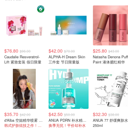
$76.80
$42.00
$25.80
$96.00
$70.00
$43.00
Caudalie Resveratrol-
ALPHA-H Dream Skin
Natasha Denona Puff
Lift 紧致套装 假日限量
三件套 节日限量版
Paint 液体腮红精华
$35.70
$42.50
$32.30
$42.00
$50.00
$38.00
d'Alba 空姐精华喷雾 100ml
ANUA PDRN 补水精华液
ANUA 77 舒缓爽肤水
韩式护肤炫技之作！全球销冠！
换季无忧！平价却补水
250ml