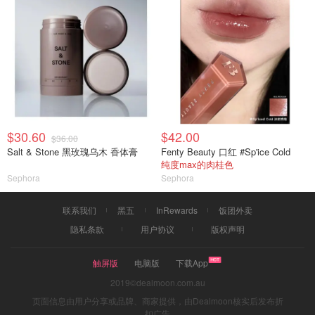
$30.60
$42.00
$36.00
Salt & Stone 黑玫瑰乌木 香体膏
Fenty Beauty 口红 #Sp'ice Cold
纯度max的肉桂色
Sephora
Sephora
联系我们
黑五
InRewards
饭团外卖
隐私条款
用户协议
版权声明
触屏版
电脑版
下载App
2019©dealmoon.com.au
页面信息由用户分享或品牌、商家提供，由Dealmoon核实后发布折
扣广告