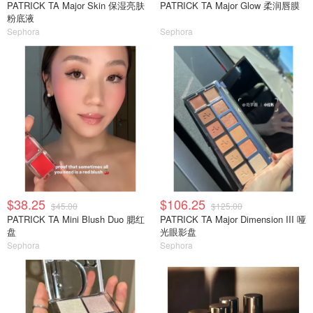
PATRICK TA Major Skin 保湿亮肤
PATRICK TA Major Glow 柔润唇膜
粉底液
Sephora
Sephora
$38.25
$106.25
$45.00
$125.00
PATRICK TA Mini Blush Duo 腮红
PATRICK TA Major Dimension III 哑
盘
光眼影盘
Sephora
Sephora