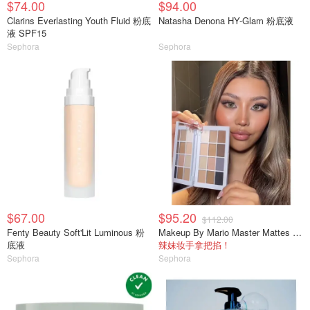
$74.00
$94.00
Clarins Everlasting Youth Fluid 粉底
Natasha Denona HY-Glam 粉底液
液 SPF15
Sephora
Sephora
$67.00
$95.20
$112.00
Fenty Beauty Soft'Lit Luminous 粉
Makeup By Mario Master Mattes 中性眼影盘
底液
辣妹妆手拿把掐！
Sephora
Sephora