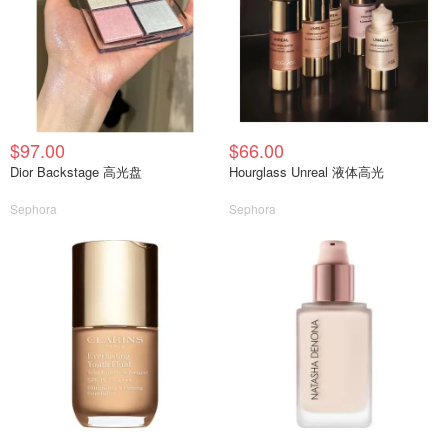
$97.00
$66.00
Dior Backstage 高光盘
Hourglass Unreal 液体高光
Sephora
Sephora