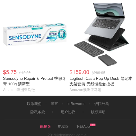
$5.75
$159.00
$12.25
$289.95
Sensodyne Repair & Protect 护敏牙
Logitech Casa Pop Up Desk 笔记本
膏 100g 清新型
支架套装 无线键盘触控板
Amazon澳洲亚马逊
Amazon澳洲亚马逊
联系我们
黑五
InRewards
饭团外卖
隐私条款
用户协议
版权声明
触屏版
电脑版
下载App
2019©dealmoon.com.au