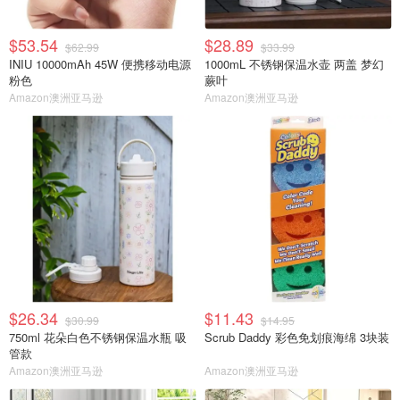
$53.54
$28.89
$62.99
$33.99
INIU 10000mAh 45W 便携移动电源
1000mL 不锈钢保温水壶 两盖 梦幻
粉色
蕨叶
Amazon澳洲亚马逊
Amazon澳洲亚马逊
$26.34
$11.43
$30.99
$14.95
750ml 花朵白色不锈钢保温水瓶 吸
Scrub Daddy 彩色免划痕海绵 3块装
管款
Amazon澳洲亚马逊
Amazon澳洲亚马逊