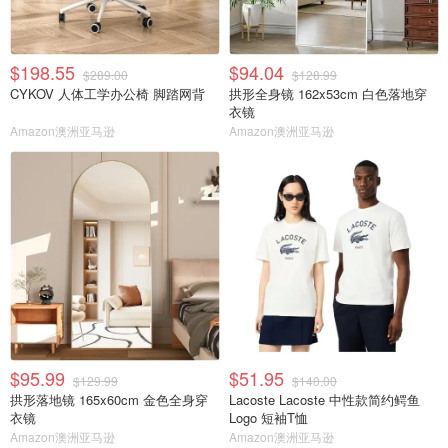
$198.55
$94.04
$289.00
$128.99
CYKOV 人体工学办公椅 脚踏网背
拱形全身镜 162x53cm 白色落地穿
衣镜
Amazon澳洲亚马逊
Amazon澳洲亚马逊
$95.99
$51.95
$129.99
$140.00
拱形落地镜 165x60cm 金色全身穿
Lacoste Lacoste 中性款简约鳄鱼
衣镜
Logo 短袖T恤
Amazon澳洲亚马逊
Amazon澳洲亚马逊