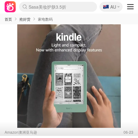
🇦🇺
Sasa美妆护肤3.5折
AU
lululemon折扣上新
SSENSE年中3折
FreshBeauty好价汇总
Cettire降价+叠9折
Farfetch折上8折
WWS Coles超市实拍
viagogo二手票捡漏
Myer清仓1折起
The Outnet奢牌1折起
David Jones 3折起
Flannels大牌1折
Perfumes Club护肤1折
AMIRO返校季6.2折
Oweek抽奖送Airpods
Amazon折扣汇总
eToro入金$200送$50
Amazon数码好物
ICONIC本周7.5折
ThedoubleF高奢地板价
Moose Knuckles 6折
丝芙兰5折起
EUFY官网3.7折起
Selenichast首饰2折
Trip机票酒店促销
YSL送5件彩妆礼
Amazon家居好物
BIGBANG巡演开票
David Jones时尚3折
Amazon美妆护肤
雅漾大喷$8
过敏原检测盒$33
伊索独家赠50ml沐浴露
科颜氏清仓3折
SEALIFE海洋馆门票6折
丝塔芙大白罐$16
订阅Newsletter送香薰
Cult Beauty 6.8折
Harrods圣诞日历2.3折
LN-CC奢牌私促3折
d'Alba空姐喷雾$16
EVE LOM套装逆天2折
Bernardelli独家4折
Adore Beauty 6折起
CT圣诞日历
Mytheresa奢品2.7折
Luxury Escapes 9折
Currentbody美容仪9折
MOON Garden Live
ALLSAINTS美衣3折
Roborock扫地机3.7折
Tingo Life水杯$24
Valentino官网5折
CR洗发护发6.3折
首页
抢好货
家电数码
Amazon澳洲亚马逊
06-23