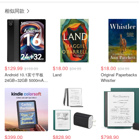
相似同款
$129.99
$18.00
$18.00
$159.99
$34.99
$34.99
Android 10.1英寸平板
Land
Original Paperbacks
24GB+32GB 5000mAh
Whistler
黑色
$399.00
$828.90
$798.90