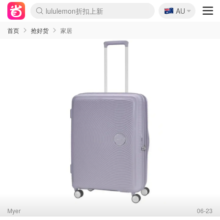
lululemon折扣上新
🇦🇺
AU
Sasa美妆护肤3.5折
SSENSE年中3折
FreshBeauty好价汇总
Cettire降价+叠9折
WWS Coles超市实拍
viagogo二手票捡漏
Myer超级周末1折
The Outnet奢牌1折起
David Jones 3折起
Flannels大牌1折
Perfumes Club护肤1折
AMIRO返校季6.2折
Amazon折扣汇总
eToro入金$200送$50
Amazon数码好物
ICONIC本周7.5折
ThedoubleF高奢地板价
Moose Knuckles 6折
丝芙兰5折起
EUFY官网3.7折起
Selenichast首饰2折
Trip机票酒店促销
YSL送5件彩妆礼
Amazon家居好物
Amazon美妆护肤
雅漾大喷$8
过敏原检测盒$33
伊索独家赠50ml沐浴露
科颜氏清仓3折
SEALIFE海洋馆门票6折
丝塔芙大白罐$16
订阅Newsletter送香薰
Cult Beauty 6.8折
Harrods圣诞日历2.3折
LN-CC奢牌私促3折
d'Alba空姐喷雾$16
EVE LOM套装逆天2折
Bernardelli独家4折
Adore Beauty 6折起
CT圣诞日历
Mytheresa奢品2.7折
Luxury Escapes 9折
Currentbody美容仪9折
MOON Garden Live
Roborock扫地机3.7折
Tingo Life水杯$24
Valentino官网5折
CR洗发护发6.3折
修丽可套装7.4折
Myer彩妆2件7折
GANNI官网4.5折
Stylevana韩妆4折
Tessabit高奢8.5折
OGX洗护4折
Amazon阿德莱德次日达
卡诗8.5折+赠礼
Philips Hue灯具8折
首页
抢好货
家居
Myer
06-23