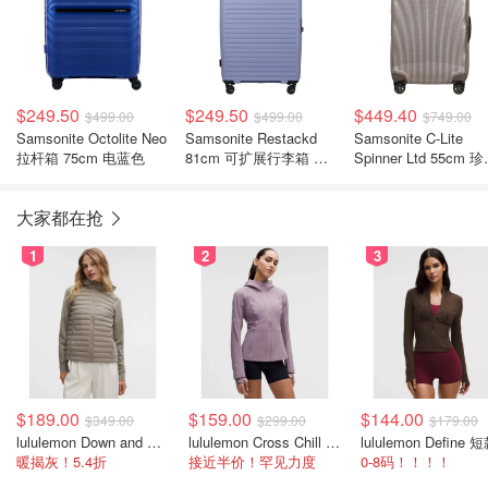
$249.50
$249.50
$449.40
$499.00
$499.00
$749.00
Samsonite Octolite Neo
Samsonite Restackd
Samsonite C-Lite
拉杆箱 75cm 电蓝色
81cm 可扩展行李箱 薰
Spinner Ltd 55cm 
衣草色
粉
大家都在抢
1
2
3
$189.00
$159.00
$144.00
$349.00
$299.00
$179.00
lululemon Down and Around 羽绒夹克
lululemon Cross Chill 女士运动外套
暖揭灰！5.4折
接近半价！罕见力度
0-8码！！！！