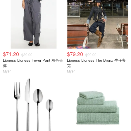
$71.20
$79.20
$89.00
$99.00
Lioness Lioness Fever Pant 灰色长
Lioness Lioness The Bronx 牛仔夹
裤
克
Myer
Myer