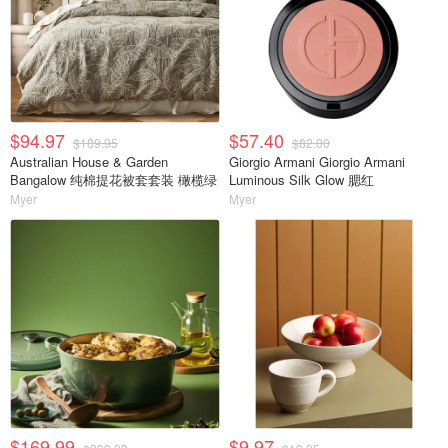
$94.97
$57.40
$189.95
$82.00
Australian House & Garden
Giorgio Armani Giorgio Armani
Bangalow 纯棉提花被套套装 橄榄绿
Luminous Silk Glow 腮红
Myer
Myer
$169.99
$9.97