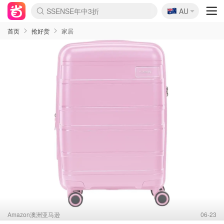
🇦🇺
SSENSE年中3折
AU
lululemon折扣上新
Sasa美妆护肤3.5折
FreshBeauty好价汇总
Cettire降价+叠9折
Farfetch折上8折
WWS Coles超市实拍
viagogo二手票捡漏
Myer清仓1折起
The Outnet奢牌1折起
David Jones 3折起
Flannels大牌1折
Perfumes Club护肤1折
AMIRO返校季6.2折
Oweek抽奖送Airpods
Amazon折扣汇总
eToro入金$200送$50
Amazon数码好物
ICONIC本周7.5折
ThedoubleF高奢地板价
Moose Knuckles 6折
丝芙兰5折起
EUFY官网3.7折起
Selenichast首饰2折
Trip机票酒店促销
YSL送5件彩妆礼
Amazon家居好物
BIGBANG巡演开票
David Jones时尚3折
Amazon美妆护肤
雅漾大喷$8
过敏原检测盒$33
伊索独家赠50ml沐浴露
科颜氏清仓3折
SEALIFE海洋馆门票6折
丝塔芙大白罐$16
订阅Newsletter送香薰
Cult Beauty 6.8折
Harrods圣诞日历2.3折
LN-CC奢牌私促3折
d'Alba空姐喷雾$16
EVE LOM套装逆天2折
Bernardelli独家4折
Adore Beauty 6折起
CT圣诞日历
Mytheresa奢品2.7折
Luxury Escapes 9折
Currentbody美容仪9折
MOON Garden Live
ALLSAINTS美衣3折
Roborock扫地机3.7折
Tingo Life水杯$24
Valentino官网5折
CR洗发护发6.3折
首页
抢好货
家居
Amazon澳洲亚马逊
06-23