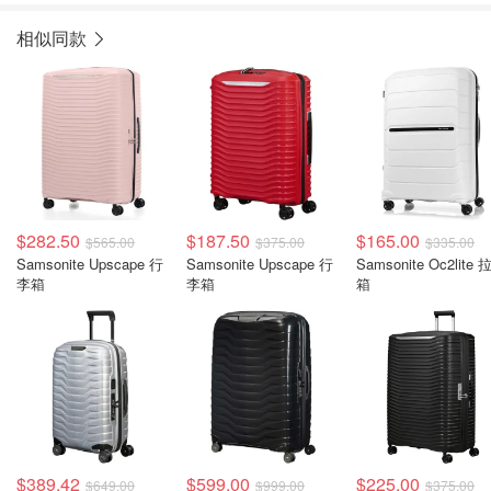
相似同款
$282.50
$187.50
$165.00
$565.00
$375.00
$335.00
Samsonite Upscape 行
Samsonite Upscape 行
Samsonite Oc2lite
李箱
李箱
箱
$389.42
$599.00
$225.00
$649.00
$999.00
$375.00