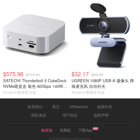
$575.98
$32.17
$719.99
$99.99
SATECHI Thunderbolt 5 CubeDock
UGREEN 1080P USB-A 摄像头 降
NVMe硬盘盒 银色 80Gbps 140W扩
噪麦克风 自动补光
展坞
Amazon澳洲亚马逊
Amazon澳洲亚马逊
联系我们
黑五
InRewards
饭团外卖
隐私条款
用户协议
版权声明
触屏版
电脑版
下载App
2019©dealmoon.com.au