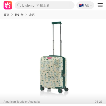
🇦🇺
lululemon折扣上新
AU
Sasa美妆护肤3.5折
SSENSE年中2.5折
FreshBeauty好价汇总
Cettire降价+叠9折
WWS Coles超市实拍
viagogo二手票捡漏
Myer超级周末
The Outnet奢牌1折起
David Jones 3折起
Flannels大牌1折
Perfumes Club护肤1折
AMIRO面罩$251
Amazon折扣汇总
eToro入金$200送$50
Amazon数码好物
ICONIC本周7.5折
ThedoubleF高奢地板价
Moose Knuckles 6折
丝芙兰5折起
EUFY摄像头$98
Selenichast首饰2折
Trip机票酒店促销
YSL送5件彩妆礼
Amazon家居好物
Amazon美妆护肤
雅漾大喷$8
过敏原检测盒$33
伊索独家赠50ml沐浴露
科颜氏高保湿面霜$29
SEALIFE海洋馆门票6折
丝塔芙大白罐$16
订阅Newsletter送香薰
Cult Beauty 6.8折
Harrods圣诞日历$525
LN-CC奢牌私促3折
d'Alba空姐喷雾$16
EVE LOM套装£56
Bernardelli独家4折
Adore Beauty 6折起
CT圣诞日历
Mytheresa奢品2.7折
Luxury Escapes 9折
Currentbody美容仪$881
MOON Garden Live
Roborock扫地机$649
Tingo Life水杯$24
Valentino官网5折
CR洗护套装$23
修丽可4件套$159
Myer彩妆2件7折
GANNI官网4.5折
Stylevana韩妆4折
Tessabit高奢8.5折
OGX洗发水$11
Amazon阿德莱德次日达
卡诗8.5折+赠礼
Philips Hue灯具8折
首页
抢好货
家居
American Tourister Australia
06-23