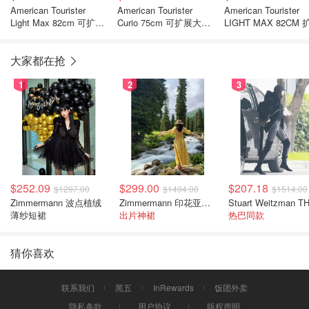
American Tourister
American Tourister
American Tourister
Light Max 82cm 可扩展
Curio 75cm 可扩展大号
LIGHT MAX 82CM 
超大行李箱 米白色
行李箱 蓝色
行李箱 摩卡色
大家都在抢
1
2
3
$252.09
$299.00
$207.18
$1297.00
$1494.00
$1514.00
Zimmermann 波点植绒
Zimmermann 印花亚麻露背中长连衣裙
薄纱短裙
出片神裙
热巴同款
猜你喜欢
联系我们
黑五
InRewards
饭团外卖
隐私条款
用户协议
版权声明