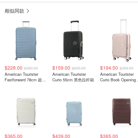
相似同款
$228.00
$159.00
$194.50
$380.00
$265.00
$389.00
American Tourister
American Tourister
American Tourister
Fastforward 78cm 超大
Curio 55cm 黑色拉杆箱
Curio Book Opening
行李箱 钢蓝色
杆箱 68cm 粉色
$365.00
$439.00
$365.00