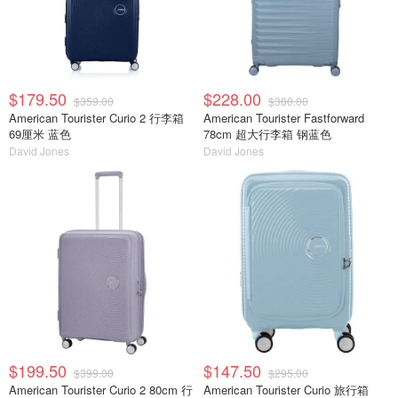
$179.50
$228.00
$359.00
$380.00
American Tourister Curio 2 行李箱
American Tourister Fastforward
69厘米 蓝色
78cm 超大行李箱 钢蓝色
David Jones
David Jones
$199.50
$147.50
$399.00
$295.00
American Tourister Curio 2 80cm 行
American Tourister Curio 旅行箱