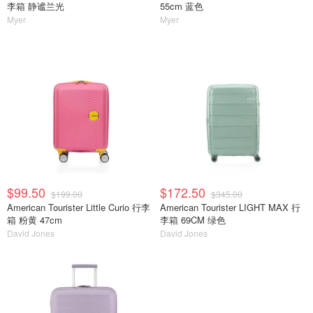
李箱 静谧兰光
55cm 蓝色
Myer
Myer
$99.50
$172.50
$199.00
$345.00
American Tourister Little Curio 行李
American Tourister LIGHT MAX 行
箱 粉黄 47cm
李箱 69CM 绿色
David Jones
David Jones