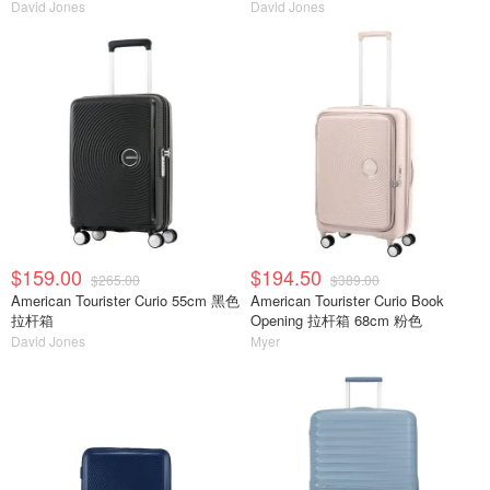
David Jones
David Jones
$159.00
$194.50
$265.00
$389.00
American Tourister Curio 55cm 黑色
American Tourister Curio Book
拉杆箱
Opening 拉杆箱 68cm 粉色
David Jones
Myer