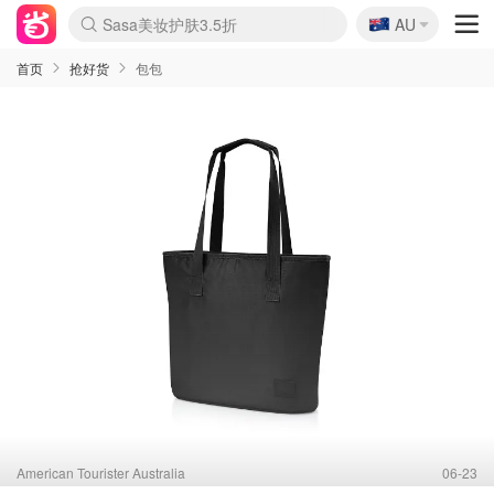
🇦🇺
Sasa美妆护肤3.5折
AU
lululemon折扣上新
SSENSE年中3折
FreshBeauty好价汇总
Cettire降价+叠9折
Farfetch折上8折
WWS Coles超市实拍
viagogo二手票捡漏
Myer清仓1折起
The Outnet奢牌1折起
David Jones 3折起
Flannels大牌1折
Perfumes Club护肤1折
AMIRO返校季6.2折
Oweek抽奖送Airpods
Amazon折扣汇总
eToro入金$200送$50
Amazon数码好物
ICONIC本周7.5折
ThedoubleF高奢地板价
Moose Knuckles 6折
丝芙兰5折起
EUFY官网3.7折起
Selenichast首饰2折
Trip机票酒店促销
YSL送5件彩妆礼
Amazon家居好物
BIGBANG巡演开票
David Jones时尚3折
Amazon美妆护肤
雅漾大喷$8
过敏原检测盒$33
伊索独家赠50ml沐浴露
科颜氏清仓3折
SEALIFE海洋馆门票6折
丝塔芙大白罐$16
订阅Newsletter送香薰
Cult Beauty 6.8折
Harrods圣诞日历2.3折
LN-CC奢牌私促3折
d'Alba空姐喷雾$16
EVE LOM套装逆天2折
Bernardelli独家4折
Adore Beauty 6折起
CT圣诞日历
Mytheresa奢品2.7折
Luxury Escapes 9折
Currentbody美容仪9折
卡诗9折+赠4件礼
MOON Garden Live
ALLSAINTS美衣3折
Roborock扫地机3.7折
Tingo Life水杯$24
Valentino官网5折
CR洗发护发6.3折
首页
抢好货
包包
American Tourister Australia
06-23