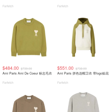
Farfetch
Farfetch
$484.00
$551.00
$739.00
$738.00
Ami Paris Ami De Coeur 标志毛衣
Ami Paris 拼色连帽卫衣 带logo贴花
Farfetch
Farfetch