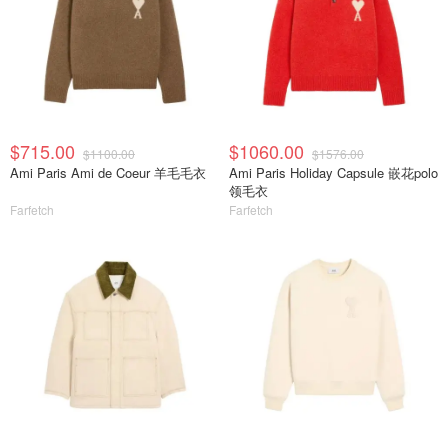
$715.00
$1060.00
$1100.00
$1576.00
Ami Paris Ami de Coeur 羊毛毛衣
Ami Paris Holiday Capsule 嵌花polo
领毛衣
Farfetch
Farfetch