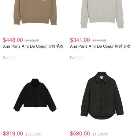
$448.00
$341.00
$558.00
$546.00
Ami Paris Ami De Coeur 圆领毛衣
Ami Paris Ami De Coeur 标贴卫衣
Farfetch
Farfetch
$819.00
$580.00
$2276.00
$1650.00