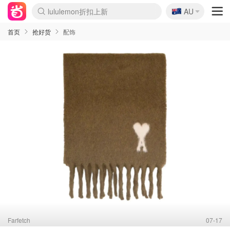
🇦🇺
Sasa美妆护肤3.5折
AU
lululemon折扣上新
SSENSE年中2.5折
FreshBeauty好价汇总
Cettire降价+叠9折
WWS Coles超市实拍
viagogo二手票捡漏
Myer折扣汇总
The Outnet奢牌1折起
David Jones 3折起
Flannels大牌1折
Perfumes Club护肤1折
AMIRO面罩$251
Amazon折扣汇总
eToro入金$200送$50
Amazon数码好物
ICONIC本周7.5折
ThedoubleF高奢地板价
Moose Knuckles 6折
EUFY摄像头$98
Selenichast首饰2折
Trip机票酒店促销
YSL送5件彩妆礼
Amazon家居好物
Amazon美妆护肤
雅漾大喷$8
过敏原检测盒$33
科颜氏高保湿面霜$29
SEALIFE海洋馆门票6折
丝塔芙大白罐$16
订阅Newsletter送香薰
Cult Beauty 6.8折
Harrods圣诞日历$525
LN-CC奢牌私促3折
d'Alba空姐喷雾$16
EVE LOM套装£56
Bernardelli独家4折
Adore Beauty 6折起
CT圣诞日历
Mytheresa奢品2.7折
Luxury Escapes 9折
Currentbody美容仪$881
MOON Garden Live
Roborock扫地机$649
Tingo Life水杯$24
Valentino官网5折
CR洗护套装$23
修丽可4件套$159
GANNI官网4.5折
Stylevana韩妆4折
Tessabit高奢8.5折
OGX洗发水$11
Amazon阿德莱德次日达
卡诗8.5折+赠礼
Philips Hue灯具8折
La Mer送8件礼值$529
首页
抢好货
配饰
Farfetch
07-17