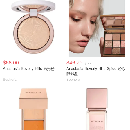
$68.00
$46.75
$55.00
Anastasia Beverly Hills 高光粉
Anastasia Beverly Hills Spice 迷你
眼影盘
Sephora
Sephora