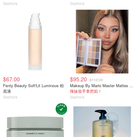
Sephora
Sephora
$67.00
$95.20
$112.00
Fenty Beauty Soft'Lit Luminous 粉
Makeup By Mario Master Mattes 中性眼影盘
底液
辣妹妆手拿把掐！
Sephora
Sephora