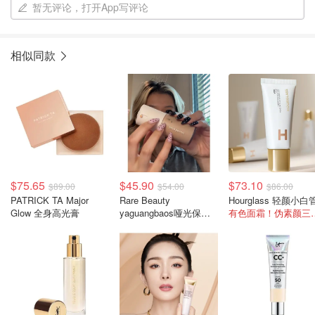
暂无评论，打开App写评论
相似同款
$75.65
$45.90
$73.10
$89.00
$54.00
$86.00
PATRICK TA Major
Rare Beauty
Hourglass 轻颜小白
Glow 全身高光膏
yaguangbaos哑光保湿
有色面霜！
粉底液