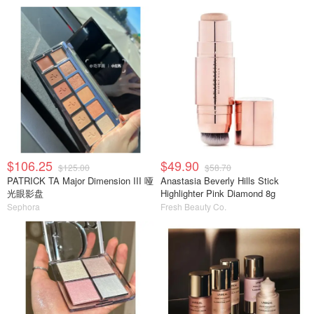
$106.25
$49.90
$125.00
$58.70
PATRICK TA Major Dimension III 哑
Anastasia Beverly Hills Stick
光眼影盘
Highlighter Pink Diamond 8g
Sephora
Fresh Beauty Co.