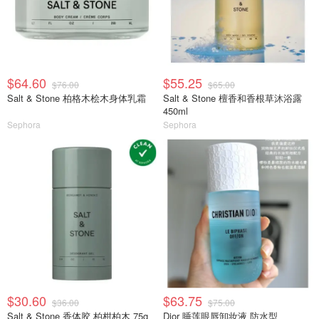
$64.60
$55.25
$76.00
$65.00
Salt & Stone 柏格木桧木身体乳霜
Salt & Stone 檀香和香根草沐浴露
450ml
Sephora
Sephora
$30.60
$63.75
$36.00
$75.00
Salt & Stone 香体胶 柏柑柏木 75g
Dior 睡莲眼唇卸妆液 防水型