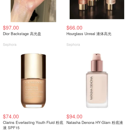
$97.00
$66.00
Dior Backstage 高光盘
Hourglass Unreal 液体高光
Sephora
Sephora
$74.00
$94.00
Clarins Everlasting Youth Fluid 粉底
Natasha Denona HY-Glam 粉底液
液 SPF15