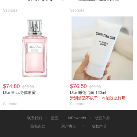
Sephora
Sephora
$74.80
$76.50
$88.00
$90.00
Dior Miss身体喷雾
Dior 睡莲洁面 120ml
滑润舒适不拔干！咋能这么好用
Sephora
Sephora
联系我们
黑五
InRewards
饭团外卖
隐私条款
用户协议
版权声明