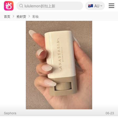
🇦🇺
lululemon折扣上新
Sasa美妆护肤3.5折
AU
SSENSE年中3折
FreshBeauty好价汇总
Cettire降价+叠9折
Farfetch折上8折
WWS Coles超市实拍
viagogo二手票捡漏
Myer清仓1折起
The Outnet奢牌1折起
David Jones 3折起
Flannels大牌1折
Perfumes Club护肤1折
AMIRO返校季6.2折
Oweek抽奖送Airpods
Amazon折扣汇总
eToro入金$200送$50
Amazon数码好物
ICONIC本周7.5折
ThedoubleF高奢地板价
Moose Knuckles 6折
丝芙兰5折起
EUFY官网3.7折起
Selenichast首饰2折
Trip机票酒店促销
YSL送5件彩妆礼
Amazon家居好物
BIGBANG巡演开票
David Jones时尚3折
Amazon美妆护肤
雅漾大喷$8
过敏原检测盒$33
伊索独家赠50ml沐浴露
科颜氏清仓3折
SEALIFE海洋馆门票6折
丝塔芙大白罐$16
订阅Newsletter送香薰
Cult Beauty 6.8折
Harrods圣诞日历2.3折
LN-CC奢牌私促3折
d'Alba空姐喷雾$16
EVE LOM套装逆天2折
Bernardelli独家4折
Adore Beauty 6折起
CT圣诞日历
Mytheresa奢品2.7折
Luxury Escapes 9折
Currentbody美容仪9折
卡诗9折+赠4件礼
MOON Garden Live
ALLSAINTS美衣3折
Roborock扫地机3.7折
Tingo Life水杯$24
Valentino官网5折
CR洗发护发6.3折
首页
抢好货
彩妆
Sephora
06-23