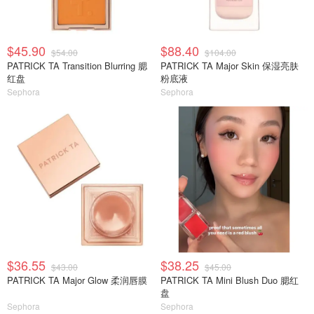
$45.90
$88.40
$54.00
$104.00
PATRICK TA Transition Blurring 腮
PATRICK TA Major Skin 保湿亮肤
红盘
粉底液
Sephora
Sephora
$36.55
$38.25
$43.00
$45.00
PATRICK TA Major Glow 柔润唇膜
PATRICK TA Mini Blush Duo 腮红
盘
Sephora
Sephora