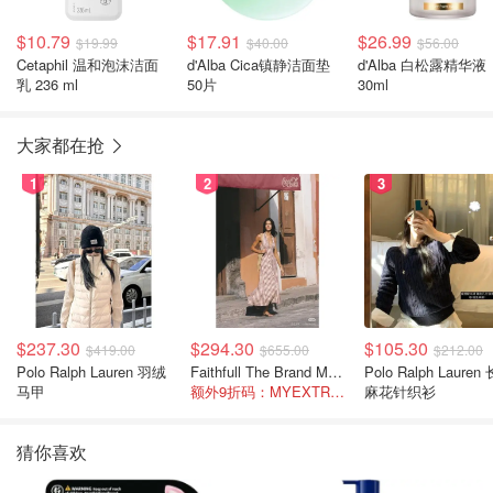
$10.79
$17.91
$26.99
$19.99
$40.00
$56.00
Cetaphil 温和泡沫洁面
d'Alba Cica镇静洁面垫
d'Alba 白松露精华液
乳 236 ml
50片
30ml
大家都在抢
1
2
3
$237.30
$294.30
$105.30
$419.00
$655.00
$212.00
Polo Ralph Lauren 羽绒
Faithfull The Brand Marais 格纹亚麻吊带中长连衣裙
Polo Ralph Lauren 长袖
马甲
额外9折码：MYEXTRA10
麻花针织衫
猜你喜欢