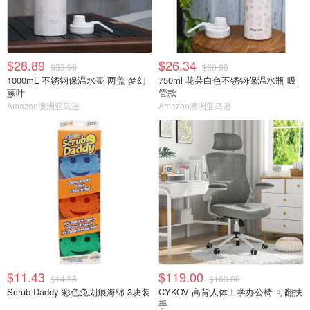
$28.89
$26.34
$33.99
$30.99
1000mL 不锈钢保温水壶 两盖 梦幻
750ml 花朵白色不锈钢保温水瓶 吸
蕨叶
管款
Amazon澳洲亚马逊
Amazon澳洲亚马逊
$11.43
$119.00
$14.95
$169.00
Scrub Daddy 彩色免划痕海绵 3块装
CYKOV 高背人体工学办公椅 可翻扶
手