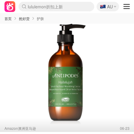
🇦🇺
Sasa美妆护肤3.5折
AU
lululemon折扣上新
SSENSE年中2.5折
FreshBeauty好价汇总
Cettire降价+叠9折
WWS Coles超市实拍
viagogo二手票捡漏
Myer超级周末
The Outnet奢牌1折起
David Jones 3折起
Flannels大牌1折
Perfumes Club护肤1折
AMIRO面罩$251
Amazon折扣汇总
eToro入金$200送$50
Amazon数码好物
ICONIC本周7.5折
ThedoubleF高奢地板价
Moose Knuckles 6折
丝芙兰5折起
EUFY摄像头$98
Selenichast首饰2折
Trip机票酒店促销
YSL送5件彩妆礼
Amazon家居好物
Amazon美妆护肤
雅漾大喷$8
过敏原检测盒$33
伊索独家赠50ml沐浴露
科颜氏高保湿面霜$29
SEALIFE海洋馆门票6折
丝塔芙大白罐$16
订阅Newsletter送香薰
Cult Beauty 6.8折
Harrods圣诞日历$525
LN-CC奢牌私促3折
d'Alba空姐喷雾$16
EVE LOM套装£56
Bernardelli独家4折
Adore Beauty 6折起
CT圣诞日历
Mytheresa奢品2.7折
Luxury Escapes 9折
Currentbody美容仪$881
MOON Garden Live
Roborock扫地机$649
Tingo Life水杯$24
Valentino官网5折
CR洗护套装$23
修丽可4件套$159
Myer彩妆2件7折
GANNI官网4.5折
Stylevana韩妆4折
Tessabit高奢8.5折
OGX洗发水$11
Amazon阿德莱德次日达
卡诗8.5折+赠礼
Philips Hue灯具8折
首页
抢好货
护肤
Amazon澳洲亚马逊
06-23