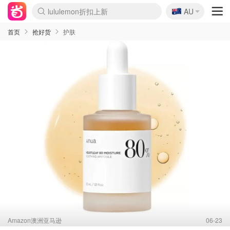
🇦🇺
Sasa美妆护肤3.5折
AU
SSENSE年中2.5折
FreshBeauty好价汇总
Cettire降价+叠9折
WWS Coles超市实拍
viagogo二手票捡漏
Myer超级周末
The Outnet奢牌1折起
David Jones 3折起
Flannels大牌1折
Perfumes Club护肤1折
AMIRO面罩$251
Amazon折扣汇总
eToro入金$200送$50
Amazon数码好物
ICONIC本周7.5折
ThedoubleF高奢地板价
Moose Knuckles 6折
丝芙兰5折起
EUFY摄像头$98
Selenichast首饰2折
Trip机票酒店促销
YSL送5件彩妆礼
Amazon家居好物
Amazon美妆护肤
雅漾大喷$8
过敏原检测盒$33
伊索独家赠50ml沐浴露
科颜氏高保湿面霜$29
SEALIFE海洋馆门票6折
丝塔芙大白罐$16
订阅Newsletter送香薰
Cult Beauty 6.8折
Harrods圣诞日历$525
LN-CC奢牌私促3折
d'Alba空姐喷雾$16
EVE LOM套装£56
Bernardelli独家4折
Adore Beauty 6折起
CT圣诞日历
Mytheresa奢品2.7折
Luxury Escapes 9折
Currentbody美容仪$881
MOON Garden Live
Roborock扫地机$649
Tingo Life水杯$24
Valentino官网5折
CR洗护套装$23
修丽可4件套$159
Myer彩妆2件7折
GANNI官网4.5折
Stylevana韩妆4折
Tessabit高奢8.5折
OGX洗发水$11
Amazon阿德莱德次日达
卡诗8.5折+赠礼
Philips Hue灯具8折
首页
抢好货
护肤
Amazon澳洲亚马逊
06-23