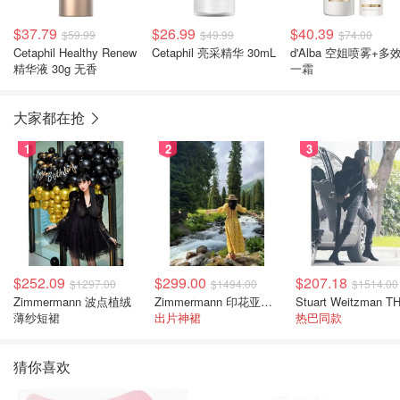
$37.79
$26.99
$40.39
$59.99
$49.99
$74.00
Cetaphil Healthy Renew
Cetaphil 亮采精华 30mL
d'Alba 空姐喷雾+多
精华液 30g 无香
一霜
大家都在抢
1
2
3
$252.09
$299.00
$207.18
$1297.00
$1494.00
$1514.00
Zimmermann 波点植绒
Zimmermann 印花亚麻露背中长连衣裙
薄纱短裙
出片神裙
热巴同款
猜你喜欢