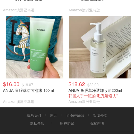
Amazon澳洲亚马逊
Amazon澳洲亚马逊
$16.00
$18.62
$19.07
$33.00
ANUA 鱼腥草洁面泡沫 150ml
ANUA 鱼腥草净透卸妆油200ml
韩国人手一瓶的“毛孔清道夫”
Amazon澳洲亚马逊
Amazon澳洲亚马逊
联系我们
黑五
InRewards
饭团外卖
隐私条款
用户协议
版权声明