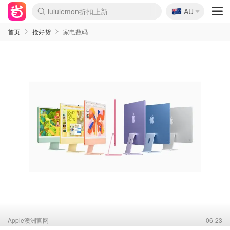
🇦🇺
Sasa美妆护肤3.5折
AU
lululemon折扣上新
SSENSE年中3折
FreshBeauty好价汇总
Cettire降价+叠9折
Farfetch折上8折
WWS Coles超市实拍
viagogo二手票捡漏
Myer超级周末1折
The Outnet奢牌1折起
David Jones 3折起
Flannels大牌1折
Perfumes Club护肤1折
AMIRO返校季6.2折
Oweek抽奖送Airpods
Amazon折扣汇总
eToro入金$200送$50
Amazon数码好物
ICONIC本周7.5折
ThedoubleF高奢地板价
Moose Knuckles 6折
丝芙兰5折起
EUFY官网3.7折起
Selenichast首饰2折
Trip机票酒店促销
YSL送5件彩妆礼
Amazon家居好物
BIGBANG巡演开票
David Jones时尚3折
Amazon美妆护肤
雅漾大喷$8
过敏原检测盒$33
伊索独家赠50ml沐浴露
科颜氏清仓3折
SEALIFE海洋馆门票6折
丝塔芙大白罐$16
订阅Newsletter送香薰
Cult Beauty 6.8折
Harrods圣诞日历2.3折
LN-CC奢牌私促3折
d'Alba空姐喷雾$16
EVE LOM套装逆天2折
Bernardelli独家4折
Adore Beauty 6折起
CT圣诞日历
Mytheresa奢品2.7折
Luxury Escapes 9折
Currentbody美容仪9折
MOON Garden Live
ALLSAINTS美衣3折
Roborock扫地机3.7折
Tingo Life水杯$24
Valentino官网5折
CR洗发护发6.3折
修丽可套装7.4折
Myer彩妆2件7折
GANNI官网4.5折
Stylevana韩妆4折
Tessabit高奢8.5折
OGX洗护4折
Amazon阿德莱德次日达
卡诗8.5折+赠礼
Philips Hue灯具8折
首页
抢好货
家电数码
Apple澳洲官网
06-23