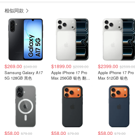
相似同款
$269.00
$1899.00
$2399.00
$349.00
$2099.00
$2599.0
Samsung Galaxy A17
Apple iPhone 17 Pro
Apple iPhone 17 Pro
5G 128GB 黑色
Max 256GB 银色 翻新
Max 512GB 银色
机
$58.00
$58.00
$58.00
$79.00
$79.00
$79.00