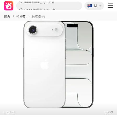
🇦🇺
Sasa美妆护肤3.5折
AU
lululemon折扣上新
SSENSE年中3折
FreshBeauty好价汇总
Cettire降价+叠9折
Farfetch折上8折
WWS Coles超市实拍
viagogo二手票捡漏
Myer清仓1折起
The Outnet奢牌1折起
David Jones 3折起
Flannels大牌1折
Perfumes Club护肤1折
AMIRO返校季6.2折
Oweek抽奖送Airpods
Amazon折扣汇总
eToro入金$200送$50
Amazon数码好物
ICONIC本周7.5折
ThedoubleF高奢地板价
Moose Knuckles 6折
丝芙兰5折起
EUFY官网3.7折起
Selenichast首饰2折
Trip机票酒店促销
YSL送5件彩妆礼
Amazon家居好物
BIGBANG巡演开票
David Jones时尚3折
Amazon美妆护肤
雅漾大喷$8
过敏原检测盒$33
伊索独家赠50ml沐浴露
科颜氏清仓3折
SEALIFE海洋馆门票6折
丝塔芙大白罐$16
订阅Newsletter送香薰
Cult Beauty 6.8折
Harrods圣诞日历2.3折
LN-CC奢牌私促3折
d'Alba空姐喷雾$16
EVE LOM套装逆天2折
Bernardelli独家4折
Adore Beauty 6折起
CT圣诞日历
Mytheresa奢品2.7折
Luxury Escapes 9折
Currentbody美容仪9折
卡诗9折+赠4件礼
MOON Garden Live
ALLSAINTS美衣3折
Roborock扫地机3.7折
Tingo Life水杯$24
Valentino官网5折
CR洗发护发6.3折
首页
抢好货
家电数码
JB Hi-Fi
06-23