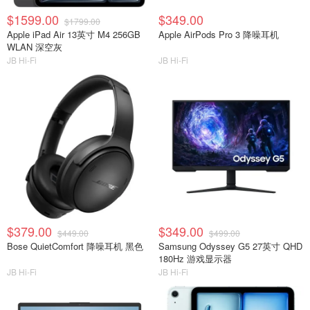
$1599.00
$349.00
$1799.00
Apple iPad Air 13英寸 M4 256GB
Apple AirPods Pro 3 降噪耳机
WLAN 深空灰
JB Hi-Fi
JB Hi-Fi
$379.00
$349.00
$449.00
$499.00
Bose QuietComfort 降噪耳机 黑色
Samsung Odyssey G5 27英寸 QHD
180Hz 游戏显示器
JB Hi-Fi
JB Hi-Fi