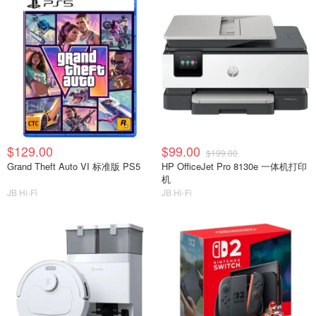
$129.00
$99.00
$199.00
Grand Theft Auto VI 标准版 PS5
HP OfficeJet Pro 8130e 一体机打印
机
JB Hi-Fi
JB Hi-Fi