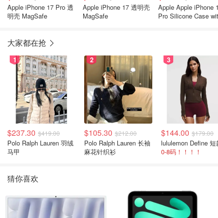
Apple iPhone 17 Pro 透
Apple iPhone 17 透明壳
Apple Apple iPhone 
明壳 MagSafe
MagSafe
Pro Silicone Case wi
MagSafe — Black ​​​​​​​
大家都在抢
1
2
3
$237.30
$105.30
$144.00
$419.00
$212.00
$179.00
Polo Ralph Lauren 羽绒
Polo Ralph Lauren 长袖
马甲
麻花针织衫
0-8码！！！！
猜你喜欢