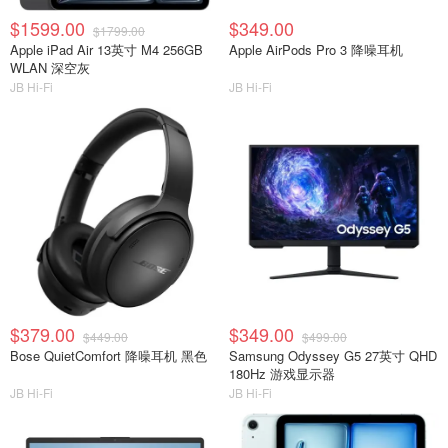
$1599.00
$349.00
$1799.00
Apple iPad Air 13英寸 M4 256GB
Apple AirPods Pro 3 降噪耳机
WLAN 深空灰
JB Hi-Fi
JB Hi-Fi
$379.00
$349.00
$449.00
$499.00
Bose QuietComfort 降噪耳机 黑色
Samsung Odyssey G5 27英寸 QHD
180Hz 游戏显示器
JB Hi-Fi
JB Hi-Fi