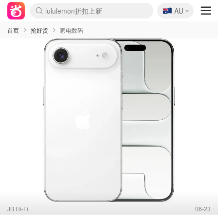
🇦🇺
Sasa美妆护肤3.5折
AU
lululemon折扣上新
SSENSE年中2.5折
FreshBeauty好价汇总
Cettire降价+叠9折
WWS Coles超市实拍
viagogo二手票捡漏
Myer超级周末
The Outnet奢牌1折起
David Jones 3折起
Flannels大牌1折
Perfumes Club护肤1折
AMIRO面罩$251
Amazon折扣汇总
eToro入金$200送$50
Amazon数码好物
ICONIC本周7.5折
ThedoubleF高奢地板价
Moose Knuckles 6折
丝芙兰5折起
EUFY摄像头$98
Selenichast首饰2折
Trip机票酒店促销
YSL送5件彩妆礼
Amazon家居好物
Amazon美妆护肤
雅漾大喷$8
过敏原检测盒$33
伊索独家赠50ml沐浴露
科颜氏高保湿面霜$29
SEALIFE海洋馆门票6折
丝塔芙大白罐$16
订阅Newsletter送香薰
Cult Beauty 6.8折
Harrods圣诞日历$525
LN-CC奢牌私促3折
d'Alba空姐喷雾$16
EVE LOM套装£56
Bernardelli独家4折
Adore Beauty 6折起
CT圣诞日历
Mytheresa奢品2.7折
Luxury Escapes 9折
Currentbody美容仪$881
MOON Garden Live
Roborock扫地机$649
Tingo Life水杯$24
Valentino官网5折
CR洗护套装$23
修丽可4件套$159
Myer彩妆2件7折
GANNI官网4.5折
Stylevana韩妆4折
Tessabit高奢8.5折
OGX洗发水$11
Amazon阿德莱德次日达
卡诗8.5折+赠礼
Philips Hue灯具8折
首页
抢好货
家电数码
JB Hi-Fi
06-23