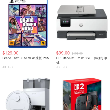
$129.00
$99.00
$199.00
Grand Theft Auto VI 标准版 PS5
HP OfficeJet Pro 8130e 一体机打印
机
JB Hi-Fi
JB Hi-Fi