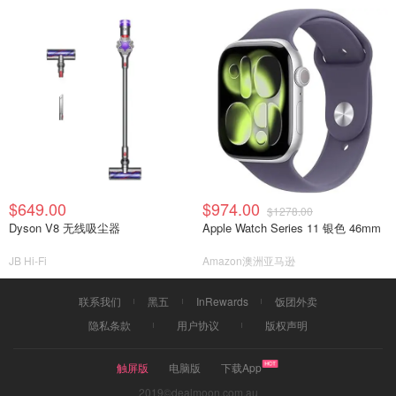
$649.00
$974.00
$1278.00
Dyson V8 无线吸尘器
Apple Watch Series 11 银色 46mm
JB Hi-Fi
Amazon澳洲亚马逊
联系我们
黑五
InRewards
饭团外卖
隐私条款
用户协议
版权声明
触屏版
电脑版
下载App
2019©dealmoon.com.au