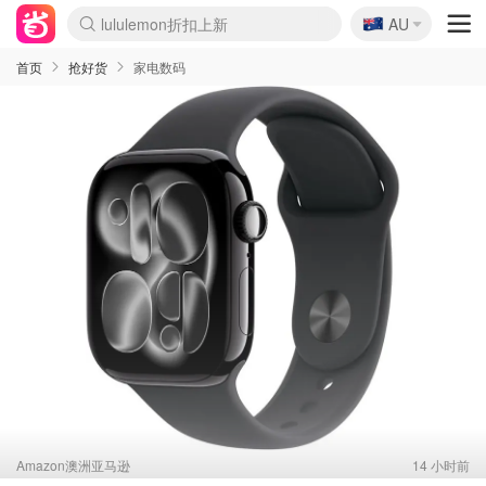
🇦🇺
Sasa美妆护肤3.5折
AU
lululemon折扣上新
SSENSE年中2.5折
FreshBeauty好价汇总
Cettire降价+叠9折
WWS Coles超市实拍
viagogo二手票捡漏
Myer超级周末
The Outnet奢牌1折起
David Jones 3折起
Flannels大牌1折
Perfumes Club护肤1折
AMIRO面罩$251
Amazon折扣汇总
eToro入金$200送$50
Amazon数码好物
ICONIC本周7.5折
ThedoubleF高奢地板价
Moose Knuckles 6折
丝芙兰5折起
EUFY摄像头$98
Selenichast首饰2折
Trip机票酒店促销
YSL送5件彩妆礼
Amazon家居好物
Amazon美妆护肤
雅漾大喷$8
过敏原检测盒$33
伊索独家赠50ml沐浴露
科颜氏高保湿面霜$29
SEALIFE海洋馆门票6折
丝塔芙大白罐$16
订阅Newsletter送香薰
Cult Beauty 6.8折
Harrods圣诞日历$525
LN-CC奢牌私促3折
d'Alba空姐喷雾$16
EVE LOM套装£56
Bernardelli独家4折
Adore Beauty 6折起
CT圣诞日历
Mytheresa奢品2.7折
Luxury Escapes 9折
Currentbody美容仪$881
MOON Garden Live
Roborock扫地机$649
Tingo Life水杯$24
Valentino官网5折
CR洗护套装$23
修丽可4件套$159
Myer彩妆2件7折
GANNI官网4.5折
Stylevana韩妆4折
Tessabit高奢8.5折
OGX洗发水$11
Amazon阿德莱德次日达
卡诗8.5折+赠礼
Philips Hue灯具8折
首页
抢好货
家电数码
Amazon澳洲亚马逊
14 小时前