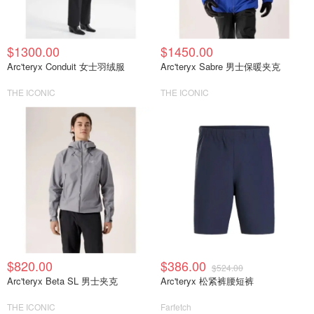
$1300.00
$1450.00
Arc'teryx Conduit 女士羽绒服
Arc'teryx Sabre 男士保暖夹克
THE ICONIC
THE ICONIC
$820.00
$386.00
$524.00
Arc'teryx Beta SL 男士夹克
Arc'teryx 松紧裤腰短裤
THE ICONIC
Farfetch