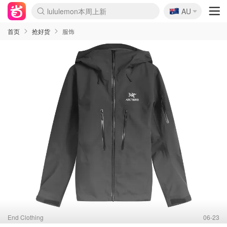
🇦🇺
Sasa美妆护肤3.5折
AU
lululemon本周上新
SSENSE年中3折
FreshBeauty好价汇总
Cettire降价+叠9折
Farfetch折上8折
WWS Coles超市实拍
viagogo二手票捡漏
Myer清仓1折起
The Outnet奢牌1折起
David Jones 3折起
Flannels大牌1折
Perfumes Club护肤1折
AMIRO返校季6.2折
Oweek抽奖送Airpods
Amazon折扣汇总
eToro入金$200送$50
Amazon数码好物
ICONIC本周7.5折
ThedoubleF高奢地板价
Moose Knuckles 6折
丝芙兰5折起
EUFY官网3.7折起
Selenichast首饰2折
Trip机票酒店促销
YSL送5件彩妆礼
Amazon家居好物
BIGBANG巡演开票
David Jones时尚3折
Amazon美妆护肤
雅漾大喷$8
过敏原检测盒$33
伊索独家赠50ml沐浴露
科颜氏送高保湿面霜
SEALIFE海洋馆门票6折
丝塔芙大白罐$16
订阅Newsletter送香薰
Cult Beauty 6.8折
Harrods圣诞日历2.3折
LN-CC奢牌私促3折
d'Alba空姐喷雾$16
EVE LOM套装逆天2折
Bernardelli独家4折
Adore Beauty 6折起
CT圣诞日历
Mytheresa奢品2.7折
首页
抢好货
服饰
End Clothing
06-23