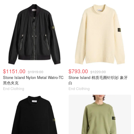
$1151.00
$793.00
$1919.00
$1220.00
Stone Island Nylon Metal Watro-TC
Stone Island 棉质毛圈针织衫 象牙
黑色夹克
白
End Clothing
End Clothing