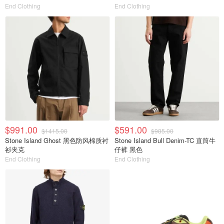
End Clothing
End Clothing
$991.00
$591.00
$1415.00
$985.00
Stone Island Ghost 黑色防风棉质衬
Stone Island Bull Denim-TC 直筒牛
衫夹克
仔裤 黑色
End Clothing
End Clothing