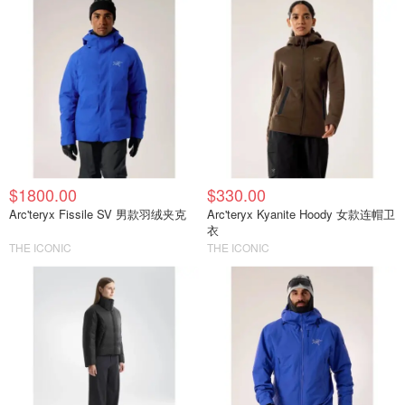
$1800.00
$330.00
Arc'teryx Fissile SV 男款羽绒夹克
Arc'teryx Kyanite Hoody 女款连帽卫
衣
THE ICONIC
THE ICONIC