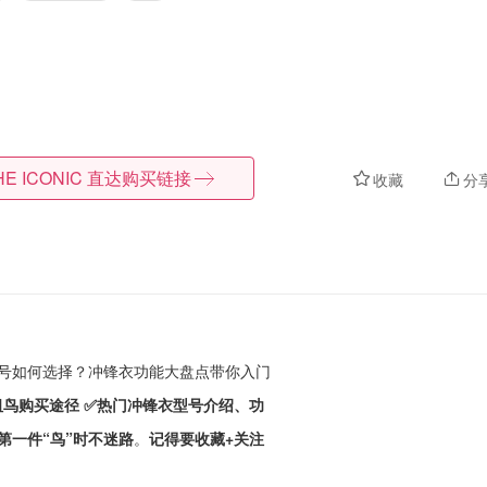
HE ICONIC
直达购买链接
收藏
分
衣型号如何选择？冲锋衣功能大盘点带你入门
x 始祖鸟购买途径 ✅热门冲锋衣型号介绍、功
选第一件“鸟”时不迷路
。
记得要收藏+关注