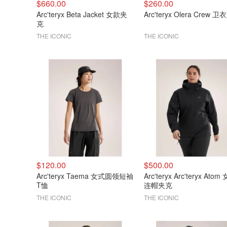
$660.00
$260.00
Arc'teryx Beta Jacket 女款夹
Arc'teryx Olera Crew 卫衣
克
THE ICONIC
THE ICONIC
$120.00
$500.00
Arc'teryx Taema 女式圆领短袖
Arc'teryx Arc'teryx Atom
T恤
连帽夹克
THE ICONIC
THE ICONIC