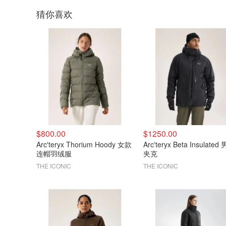
猜你喜欢
$800.00
$1250.00
Arc'teryx Thorium Hoody 女款
Arc'teryx Beta Insulated
连帽羽绒服
夹克
THE ICONIC
THE ICONIC