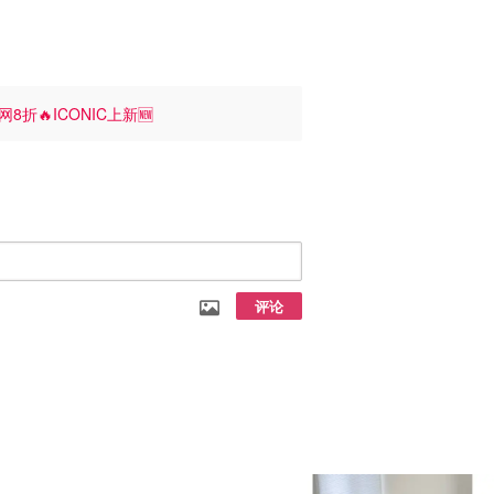
网8折🔥ICONIC上新🆕
评论