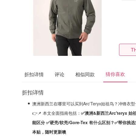
T
猜你喜欢
折扣详情
评论
相似同款
折扣详情
澳洲新西兰在哪里可以买到Arc'Teryx始祖鸟？冲锋
👉📌 本文全面指南包括：
✅澳洲&新西兰Arc'tery
能区分 ✅硬壳/软壳/Gore-Tex 有什么区别？✅帮你挑
本贴，随时更新噢