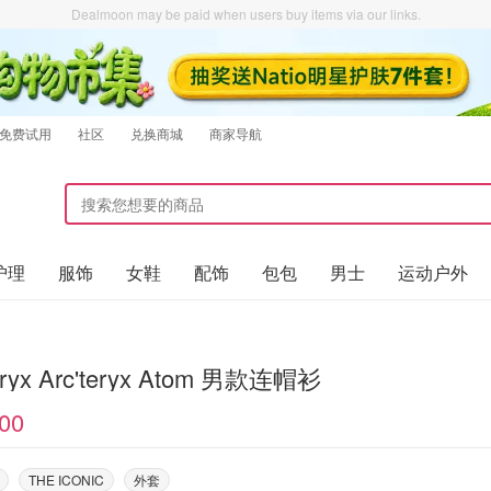
Dealmoon may be paid when users buy items via our links.
免费试用
社区
兑换商城
商家导航
护理
服饰
女鞋
配饰
包包
男士
运动户外
teryx Arc'teryx Atom 男款连帽衫
00
THE ICONIC
外套