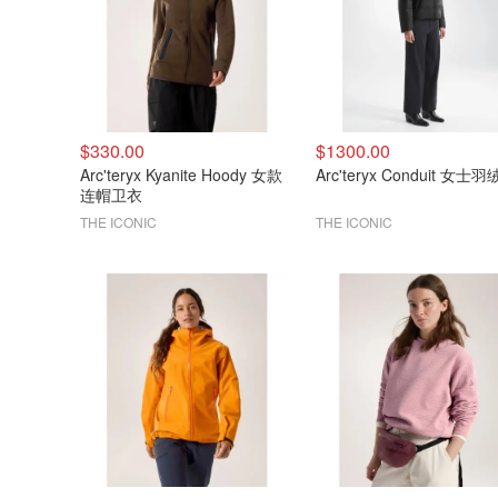
$330.00
$1300.00
Arc'teryx Kyanite Hoody 女款
Arc'teryx Conduit 女士
连帽卫衣
THE ICONIC
THE ICONIC