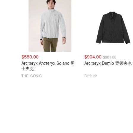
$580.00
$904.00
$981.00
Arc'teryx Arc'teryx Solano 男
Arc'teryx Demlo 宽领夹
士夹克
THE ICONIC
Farfetch