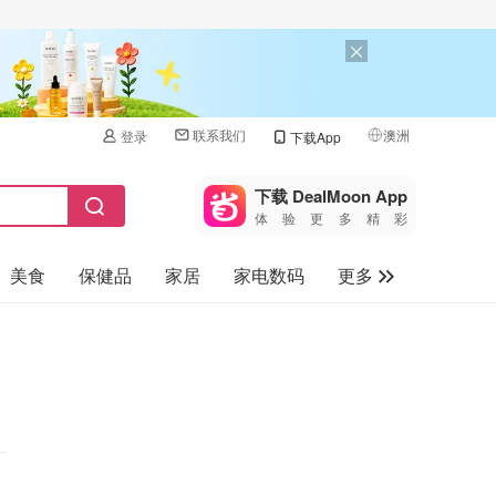
联系我们
澳洲
登录
下载App
🇺🇸
美国
下载 DealMoon App
体验更多精彩
🇨🇳
中国
美食
保健品
家居
家电数码
更多
🇨🇦
加拿大
🇬🇧
汽车
英国
旅游
🇩🇪
德国
母婴儿童
🇫🇷
法国
🇮🇹
意大利