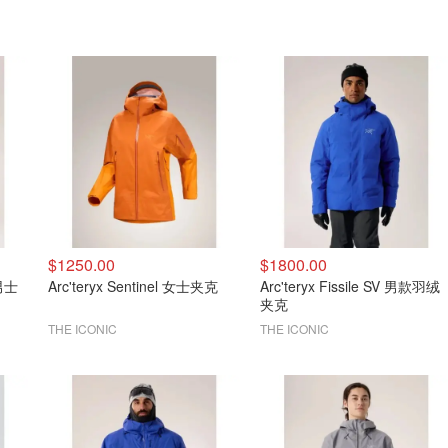
$1250.00
$1800.00
 男士
Arc'teryx Sentinel 女士夹克
Arc'teryx Fissile SV 男款羽绒
夹克
THE ICONIC
THE ICONIC