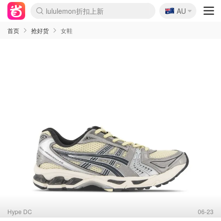
🇦🇺
lululemon折扣上新
AU
Sasa美妆护肤3.5折
SSENSE年中2.5折
FreshBeauty好价汇总
Cettire降价+叠9折
WWS Coles超市实拍
viagogo二手票捡漏
Myer超级周末
The Outnet奢牌1折起
David Jones 3折起
Flannels大牌1折
Perfumes Club护肤1折
AMIRO面罩$251
Amazon折扣汇总
eToro入金$200送$50
Amazon数码好物
ICONIC本周7.5折
ThedoubleF高奢地板价
Moose Knuckles 6折
丝芙兰5折起
EUFY摄像头$98
Selenichast首饰2折
Trip机票酒店促销
YSL送5件彩妆礼
Amazon家居好物
Amazon美妆护肤
雅漾大喷$8
过敏原检测盒$33
伊索独家赠50ml沐浴露
科颜氏高保湿面霜$29
SEALIFE海洋馆门票6折
丝塔芙大白罐$16
订阅Newsletter送香薰
Cult Beauty 6.8折
Harrods圣诞日历$525
LN-CC奢牌私促3折
d'Alba空姐喷雾$16
EVE LOM套装£56
Bernardelli独家4折
Adore Beauty 6折起
CT圣诞日历
Mytheresa奢品2.7折
Luxury Escapes 9折
Currentbody美容仪$881
MOON Garden Live
Roborock扫地机$649
Tingo Life水杯$24
Valentino官网5折
CR洗护套装$23
修丽可4件套$159
Myer彩妆2件7折
GANNI官网4.5折
Stylevana韩妆4折
Tessabit高奢8.5折
OGX洗发水$11
Amazon阿德莱德次日达
卡诗8.5折+赠礼
Philips Hue灯具8折
首页
抢好货
女鞋
Hype DC
06-23