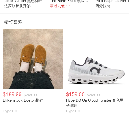
Louis Vuitton 黑色荷叶
The North Face 黑武士冲锋衣
Polo Ralph Lauren 卫衣
边罗纹棉质开衫
震撼史低！冲！
四分拉链
猜你喜欢
$189.99
$159.00
$269.99
$269.99
Birkenstock Boston拖鞋
Hype DC On Cloudmonster 白色男
子跑鞋
Hype DC
Hype DC