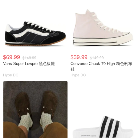
$69.99
$39.99
$149.99
$149.99
Vans Super Lowpro 黑色板鞋
Converse Chuck 70 High 粉色帆布
鞋
Hype DC
Hype DC