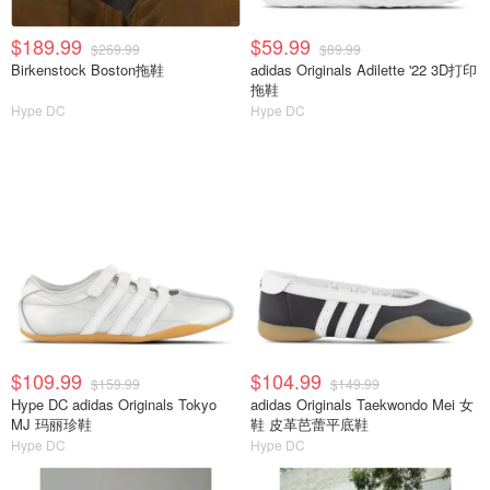
$189.99
$59.99
$269.99
$89.99
Birkenstock Boston拖鞋
adidas Originals Adilette '22 3D打印
拖鞋
Hype DC
Hype DC
$109.99
$104.99
$159.99
$149.99
Hype DC adidas Originals Tokyo
adidas Originals Taekwondo Mei 女
MJ 玛丽珍鞋
鞋 皮革芭蕾平底鞋
Hype DC
Hype DC