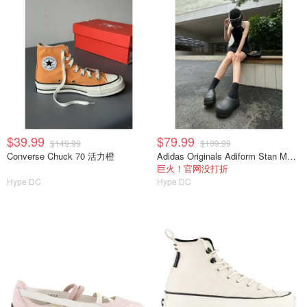
$39.99
$79.99
$149.99
$109.99
Converse Chuck 70 活力橙
Adidas Originals Adiform Stan Mule 厨师鞋
巨火！官网没打折
Hype DC
Hype DC