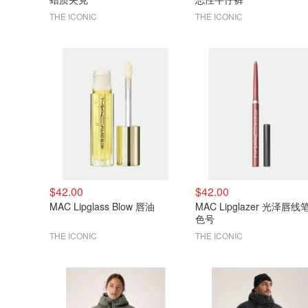
THE ICONIC
THE ICONIC
$42.00
$42.00
MAC Lipglass Blow 唇油
MAC Lipglazer 光泽唇线
色号
THE ICONIC
THE ICONIC