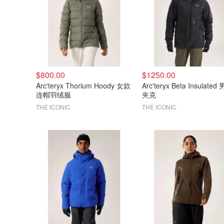
$800.00
$1250.00
Arc'teryx Thorium Hoody 女款
Arc'teryx Beta Insulated
连帽羽绒服
夹克
THE ICONIC
THE ICONIC