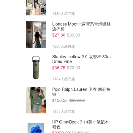
1889人感兴趣
Lioness Moonlit露背系带蝴蝶结
连衣裙
$27.30
$89.00
1226人感兴趣
Stanley Iceflow 2.0 吸管杯 30oz
Dried Pine
$36.75
$70.00
1184人感兴趣
Polo Ralph Lauren 卫衣 四分拉
链
$58.20
$82.15
$159.00
$260.00
$150.50
$269.00
COS 吊带花苞裙
COS 长款连衣裙
1159人感兴趣
THE ICONIC
THE ICONIC
HP OmniBook 7 14英寸笔记本
粉色
$3499.00
$4999.00