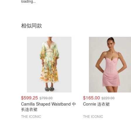
loading...
相似同款
$599.25
$165.00
$799.00
$220.00
Camilla Shaped Waistband 中
Connie 连衣裙
长连衣裙
THE ICONIC
THE ICONIC