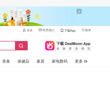
联系我们
澳洲
登录
下载App
🇺🇸
美国
下载 DealMoon App
体验更多精彩
🇨🇳
中国
美食
保健品
家居
家电数码
更多
🇨🇦
加拿大
🇬🇧
汽车
英国
旅游
🇩🇪
德国
母婴儿童
🇫🇷
法国
🇮🇹
意大利