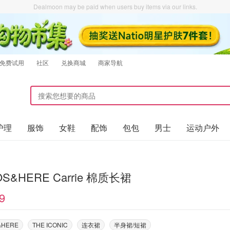
Dealmoon may be paid when users buy items via our links.
免费试用
社区
兑换商城
商家导航
护理
服饰
女鞋
配饰
包包
男士
运动户外
OS&HERE Carrie 棉质长裙
9
&HERE
THE ICONIC
连衣裙
半身裙/短裙