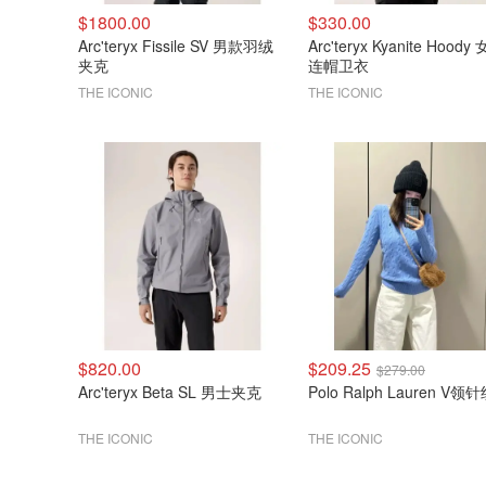
$1800.00
$330.00
Arc'teryx Fissile SV 男款羽绒
Arc'teryx Kyanite Hoody
夹克
连帽卫衣
THE ICONIC
THE ICONIC
$820.00
$209.25
$279.00
Arc'teryx Beta SL 男士夹克
Polo Ralph Lauren V领
THE ICONIC
THE ICONIC