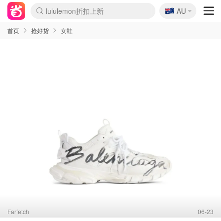
🇦🇺
Sasa美妆护肤3.5折
AU
lululemon折扣上新
SSENSE年中2.5折
FreshBeauty好价汇总
Cettire降价+叠9折
WWS Coles超市实拍
viagogo二手票捡漏
Myer超级周末
The Outnet奢牌1折起
David Jones 3折起
Flannels大牌1折
Perfumes Club护肤1折
AMIRO面罩$251
Amazon折扣汇总
eToro入金$200送$50
Amazon数码好物
ICONIC本周7.5折
ThedoubleF高奢地板价
Moose Knuckles 6折
丝芙兰5折起
EUFY摄像头$98
Selenichast首饰2折
Trip机票酒店促销
YSL送5件彩妆礼
Amazon家居好物
Amazon美妆护肤
雅漾大喷$8
过敏原检测盒$33
伊索独家赠50ml沐浴露
科颜氏高保湿面霜$29
SEALIFE海洋馆门票6折
丝塔芙大白罐$16
订阅Newsletter送香薰
Cult Beauty 6.8折
Harrods圣诞日历$525
LN-CC奢牌私促3折
d'Alba空姐喷雾$16
EVE LOM套装£56
Bernardelli独家4折
Adore Beauty 6折起
CT圣诞日历
Mytheresa奢品2.7折
Luxury Escapes 9折
Currentbody美容仪$881
MOON Garden Live
Roborock扫地机$649
Tingo Life水杯$24
Valentino官网5折
CR洗护套装$23
修丽可4件套$159
Myer彩妆2件7折
GANNI官网4.5折
Stylevana韩妆4折
Tessabit高奢8.5折
OGX洗发水$11
Amazon阿德莱德次日达
卡诗8.5折+赠礼
Philips Hue灯具8折
首页
抢好货
女鞋
Farfetch
06-23