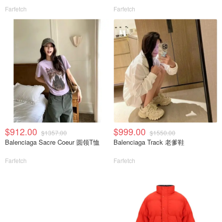
Farfetch
Farfetch
$912.00
$999.00
$1357.00
$1550.00
Balenciaga Sacre Coeur 圆领T恤
Balenciaga Track 老爹鞋
Farfetch
Farfetch