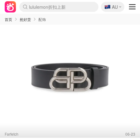
🇦🇺
Sasa美妆护肤3.5折
AU
SSENSE年中3折
FreshBeauty好价汇总
Cettire降价+叠9折
WWS Coles超市实拍
viagogo二手票捡漏
Myer超级周末1折
The Outnet奢牌1折起
David Jones 3折起
Flannels大牌1折
Perfumes Club护肤1折
AMIRO返校季6.2折
Amazon折扣汇总
eToro入金$200送$50
Amazon数码好物
ICONIC本周7.5折
ThedoubleF高奢地板价
Moose Knuckles 6折
丝芙兰5折起
EUFY官网3.7折起
Selenichast首饰2折
Trip机票酒店促销
YSL送5件彩妆礼
Amazon家居好物
Amazon美妆护肤
雅漾大喷$8
过敏原检测盒$33
伊索独家赠50ml沐浴露
科颜氏清仓3折
SEALIFE海洋馆门票6折
丝塔芙大白罐$16
订阅Newsletter送香薰
Cult Beauty 6.8折
Harrods圣诞日历2.3折
LN-CC奢牌私促3折
d'Alba空姐喷雾$16
EVE LOM套装逆天2折
Bernardelli独家4折
Adore Beauty 6折起
CT圣诞日历
Mytheresa奢品2.7折
Luxury Escapes 9折
Currentbody美容仪9折
MOON Garden Live
ALLSAINTS美衣3折
Roborock扫地机3.7折
Tingo Life水杯$24
Valentino官网5折
CR洗发护发6.3折
修丽可套装7.4折
Myer彩妆2件7折
GANNI官网4.5折
Stylevana韩妆4折
Tessabit高奢8.5折
OGX洗护4折
Amazon阿德莱德次日达
卡诗8.5折+赠礼
Philips Hue灯具8折
首页
抢好货
配饰
Farfetch
06-23