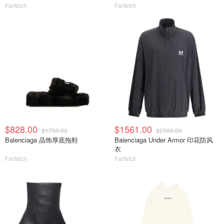
Farfetch
Farfetch
$828.00
$1561.00
$1750.00
$2590.00
Balenciaga 晶饰厚底拖鞋
Balenciaga Under Armor 印花防风
衣
Farfetch
Farfetch