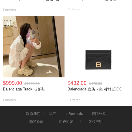
Farfetch
Farfetch
$999.00
$432.00
$1550.00
$475.00
Balenciaga Track 老爹鞋
Balenciaga 皮质卡夹 标牌LOGO
Farfetch
Farfetch
联系我们
黑五
InRewards
饭团外卖
隐私条款
用户协议
版权声明