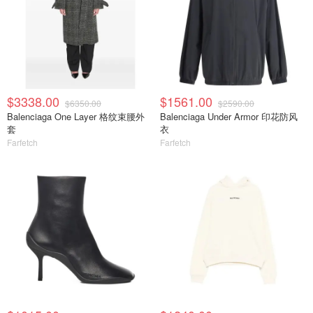
$3338.00
$1561.00
$6350.00
$2590.00
Balenciaga One Layer 格纹束腰外
Balenciaga Under Armor 印花防风
套
衣
Farfetch
Farfetch