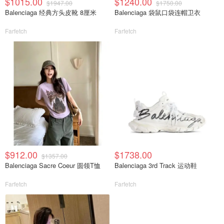
$1015.00
$1240.00
$1947.00
$1750.00
Balenciaga 经典方头皮靴 8厘米
Balenciaga 袋鼠口袋连帽卫衣
Farfetch
Farfetch
$912.00
$1738.00
$1357.00
Balenciaga Sacre Coeur 圆领T恤
Balenciaga 3rd Track 运动鞋
Farfetch
Farfetch