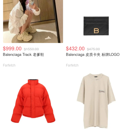
$999.00
$432.00
$1550.00
$475.00
Balenciaga Track 老爹鞋
Balenciaga 皮质卡夹 标牌LOGO
Farfetch
Farfetch