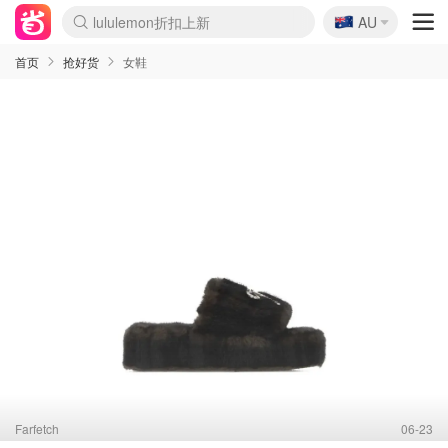
🇦🇺
Sasa美妆护肤3.5折
AU
lululemon折扣上新
SSENSE年中2.5折
FreshBeauty好价汇总
Cettire降价+叠9折
WWS Coles超市实拍
viagogo二手票捡漏
Myer超级周末
The Outnet奢牌1折起
David Jones 3折起
Flannels大牌1折
Perfumes Club护肤1折
AMIRO面罩$251
Amazon折扣汇总
eToro入金$200送$50
Amazon数码好物
ICONIC本周7.5折
ThedoubleF高奢地板价
Moose Knuckles 6折
丝芙兰5折起
EUFY摄像头$98
Selenichast首饰2折
Trip机票酒店促销
YSL送5件彩妆礼
Amazon家居好物
Amazon美妆护肤
雅漾大喷$8
过敏原检测盒$33
伊索独家赠50ml沐浴露
科颜氏高保湿面霜$29
SEALIFE海洋馆门票6折
丝塔芙大白罐$16
订阅Newsletter送香薰
Cult Beauty 6.8折
Harrods圣诞日历$525
LN-CC奢牌私促3折
d'Alba空姐喷雾$16
EVE LOM套装£56
Bernardelli独家4折
Adore Beauty 6折起
CT圣诞日历
Mytheresa奢品2.7折
Luxury Escapes 9折
Currentbody美容仪$881
MOON Garden Live
Roborock扫地机$649
Tingo Life水杯$24
Valentino官网5折
CR洗护套装$23
修丽可4件套$159
Myer彩妆2件7折
GANNI官网4.5折
Stylevana韩妆4折
Tessabit高奢8.5折
OGX洗发水$11
Amazon阿德莱德次日达
卡诗8.5折+赠礼
Philips Hue灯具8折
首页
抢好货
女鞋
Farfetch
06-23