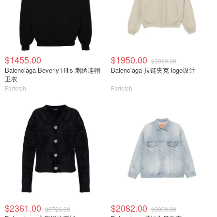
$1455.00
$1950.00
$3090.00
Balenciaga Beverly Hills 刺绣连帽
Balenciaga 拉链夹克 logo设计
卫衣
Farfetch
Farfetch
$2361.00
$2082.00
$3726.00
$3090.00