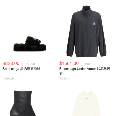
$828.00
$1561.00
$1750.00
$2590.00
Balenciaga 晶饰厚底拖鞋
Balenciaga Under Armor 印花防风
衣
Farfetch
Farfetch