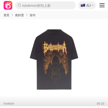
lululemon折扣上新
🇦🇺
AU
Sasa美妆护肤3.5折
SSENSE年中2.5折
FreshBeauty好价汇总
Cettire降价+叠9折
WWS Coles超市实拍
viagogo二手票捡漏
Myer超级周末
The Outnet奢牌1折起
David Jones 3折起
Flannels大牌1折
Perfumes Club护肤1折
AMIRO面罩$251
Amazon折扣汇总
eToro入金$200送$50
Amazon数码好物
ICONIC本周7.5折
ThedoubleF高奢地板价
Moose Knuckles 6折
丝芙兰5折起
EUFY摄像头$98
Selenichast首饰2折
Trip机票酒店促销
YSL送5件彩妆礼
Amazon家居好物
Amazon美妆护肤
雅漾大喷$8
过敏原检测盒$33
伊索独家赠50ml沐浴露
科颜氏高保湿面霜$29
SEALIFE海洋馆门票6折
丝塔芙大白罐$16
订阅Newsletter送香薰
Cult Beauty 6.8折
Harrods圣诞日历$525
LN-CC奢牌私促3折
d'Alba空姐喷雾$16
EVE LOM套装£56
Bernardelli独家4折
Adore Beauty 6折起
CT圣诞日历
Mytheresa奢品2.7折
Luxury Escapes 9折
Currentbody美容仪$881
MOON Garden Live
Roborock扫地机$649
Tingo Life水杯$24
Valentino官网5折
CR洗护套装$23
修丽可4件套$159
Myer彩妆2件7折
GANNI官网4.5折
Stylevana韩妆4折
Tessabit高奢8.5折
OGX洗发水$11
Amazon阿德莱德次日达
卡诗8.5折+赠礼
Philips Hue灯具8折
首页
抢好货
服饰
Farfetch
06-23