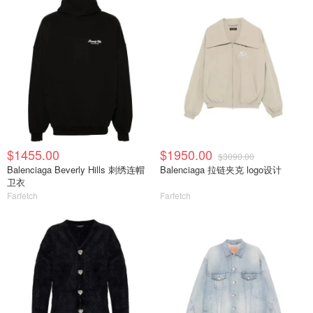
$1455.00
$1950.00
$3090.00
Balenciaga Beverly Hills 刺绣连帽
Balenciaga 拉链夹克 logo设计
卫衣
Farfetch
Farfetch