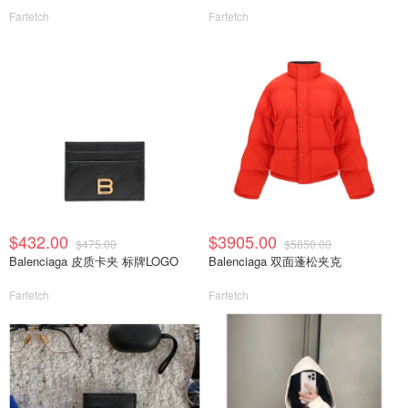
Farfetch
Farfetch
$432.00
$3905.00
$475.00
$5850.00
Balenciaga 皮质卡夹 标牌LOGO
Balenciaga 双面蓬松夹克
Farfetch
Farfetch