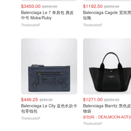
$3450.00
$1192.50
$4550.00
$2650.00
Balenciaga Le 7 单肩包 麂皮
Balenciaga Cagole 宽筒黑色
中号 Moka/Ruby
短靴
ThedoubleF
ThedoubleF
$446.25
$1271.00
$590.00
$2050.00
Balenciaga Le City 蓝色长款卡
Balenciaga Biarritz 黑
包零钱包
物袋
折扣码：DEALMOON-AOT2
ThedoubleF
ThedoubleF