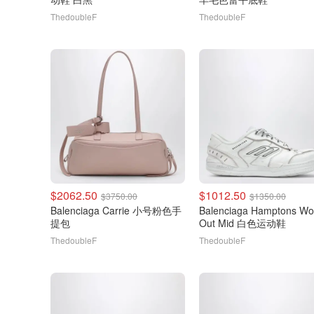
ThedoubleF
ThedoubleF
$2062.50
$1012.50
$3750.00
$1350.00
Balenciaga Carrie 小号粉色手
Balenciaga Hamptons Wo
提包
Out Mid 白色运动鞋
ThedoubleF
ThedoubleF