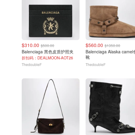
$310.00
$560.00
$500.00
$1350.00
Balenciaga 黑色皮质护照夹
Balenciaga Alaska came
靴
折扣码：DEALMOON-AOT26
ThedoubleF
ThedoubleF