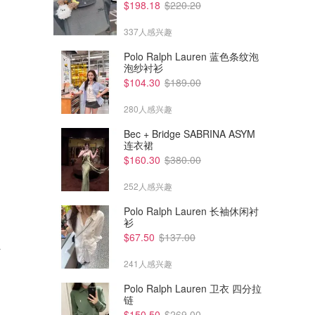
$198.18
$220.20
337人感兴趣
Polo Ralph Lauren 蓝色条纹泡
泡纱衬衫
$104.30
$189.00
280人感兴趣
Bec + Bridge SABRINA ASYM
连衣裙
$160.30
$380.00
252人感兴趣
Polo Ralph Lauren 长袖休闲衬
衫
$1561.00
$2082.00
$2590.00
$3090.00
$67.50
$137.00
计
Balenciaga Under Armor 印花
Balenciaga 搭扣牛仔夹克
防风衣
241人感兴趣
Farfetch
Farfetch
Polo Ralph Lauren 卫衣 四分拉
链
$150.50
$269.00