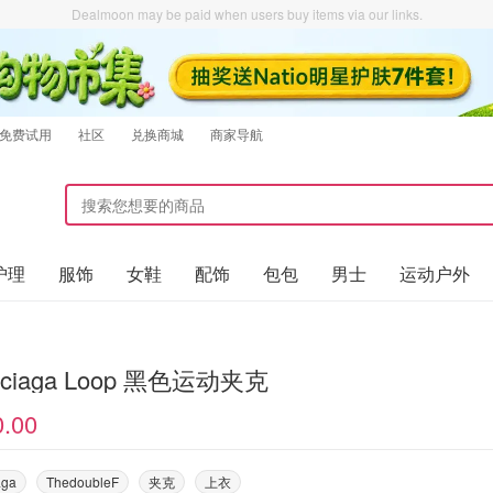
Dealmoon may be paid when users buy items via our links.
免费试用
社区
兑换商城
商家导航
护理
服饰
女鞋
配饰
包包
男士
运动户外
Balenciaga Loop 黑色运动夹克
0.00
aga
ThedoubleF
夹克
上衣