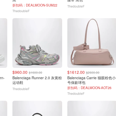
折扣码：DEALMOON-SUM22
ThedoubleF
ThedoubleF
$960.00
$1612.00
$1600.00
$2600.00
rn-
Balenciaga Runner 2.0 灰黄粉
Balenciaga Carrie 猫眼粉色小
运动鞋
号保龄球包
折扣码：DEALMOON-AOT26
ThedoubleF
ThedoubleF