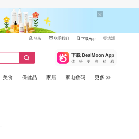
联系我们
澳洲
登录
下载App
🇺🇸
美国
下载 DealMoon App
体验更多精彩
🇨🇳
中国
美食
保健品
家居
家电数码
更多
🇨🇦
加拿大
🇬🇧
汽车
英国
旅游
🇩🇪
德国
母婴儿童
🇫🇷
法国
🇮🇹
意大利