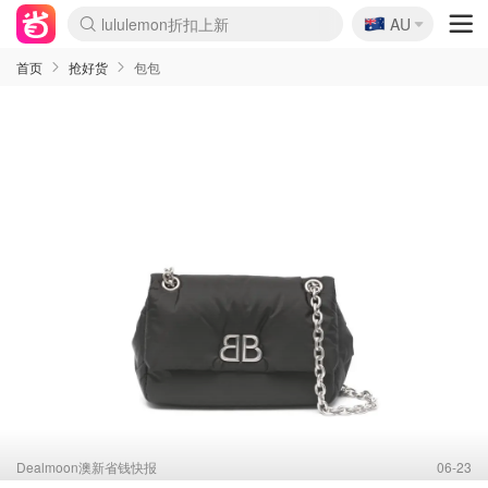
🇦🇺
Sasa美妆护肤3.5折
AU
lululemon折扣上新
SSENSE年中2.5折
FreshBeauty好价汇总
Cettire降价+叠9折
WWS Coles超市实拍
viagogo二手票捡漏
Myer超级周末
The Outnet奢牌1折起
David Jones 3折起
Flannels大牌1折
Perfumes Club护肤1折
AMIRO面罩$251
Amazon折扣汇总
eToro入金$200送$50
Amazon数码好物
ICONIC本周7.5折
ThedoubleF高奢地板价
Moose Knuckles 6折
丝芙兰5折起
EUFY摄像头$98
Selenichast首饰2折
Trip机票酒店促销
YSL送5件彩妆礼
Amazon家居好物
Amazon美妆护肤
雅漾大喷$8
过敏原检测盒$33
伊索独家赠50ml沐浴露
科颜氏高保湿面霜$29
SEALIFE海洋馆门票6折
丝塔芙大白罐$16
订阅Newsletter送香薰
Cult Beauty 6.8折
Harrods圣诞日历$525
LN-CC奢牌私促3折
d'Alba空姐喷雾$16
EVE LOM套装£56
Bernardelli独家4折
Adore Beauty 6折起
CT圣诞日历
Mytheresa奢品2.7折
Luxury Escapes 9折
Currentbody美容仪$881
MOON Garden Live
Roborock扫地机$649
Tingo Life水杯$24
Valentino官网5折
CR洗护套装$23
修丽可4件套$159
Myer彩妆2件7折
GANNI官网4.5折
Stylevana韩妆4折
Tessabit高奢8.5折
OGX洗发水$11
Amazon阿德莱德次日达
卡诗8.5折+赠礼
Philips Hue灯具8折
首页
抢好货
包包
Dealmoon澳新省钱快报
06-23