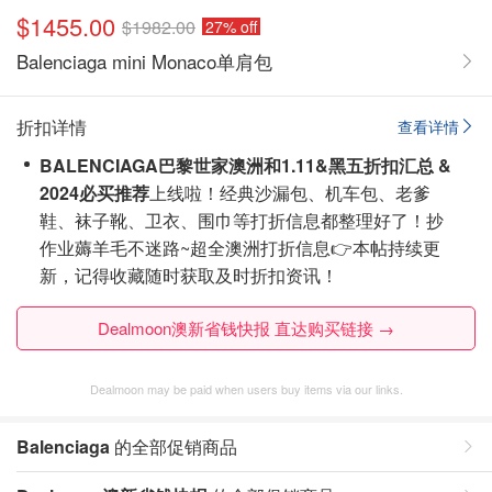
$1455.00
$1982.00
27% off
Balenciaga mini Monaco单肩包
折扣详情
查看详情
BALENCIAGA巴黎世家澳洲和1.11&黑五折扣汇总 &
2024必买推荐
上线啦！经典沙漏包、机车包、老爹
鞋、袜子靴、卫衣、围巾等打折信息都整理好了！抄
作业薅羊毛不迷路~超全澳洲打折信息👉
本帖持续更
新，记得收藏随时获取及时折扣资讯！
Dealmoon澳新省钱快报 直达购买链接 →
Dealmoon may be paid when users buy items via our links.
Balenciaga
的全部促销商品