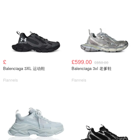
£
£599.00
£850.00
Balenciaga 3XL 运动鞋
Balenciaga 3xl 老爹鞋
Flannels
Flannels