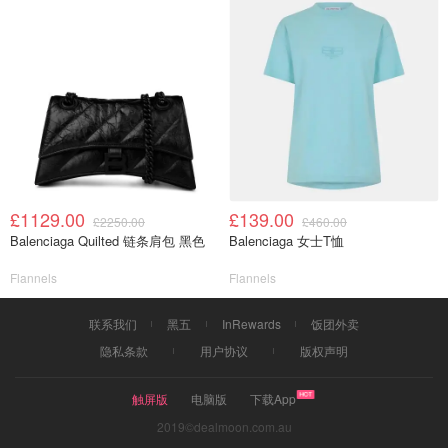
£1129.00
£139.00
£2250.00
£460.00
Balenciaga Quilted 链条肩包 黑色
Balenciaga 女士T恤
Flannels
Flannels
联系我们
黑五
InRewards
饭团外卖
隐私条款
用户协议
版权声明
触屏版
电脑版
下载App
2019©dealmoon.com.au