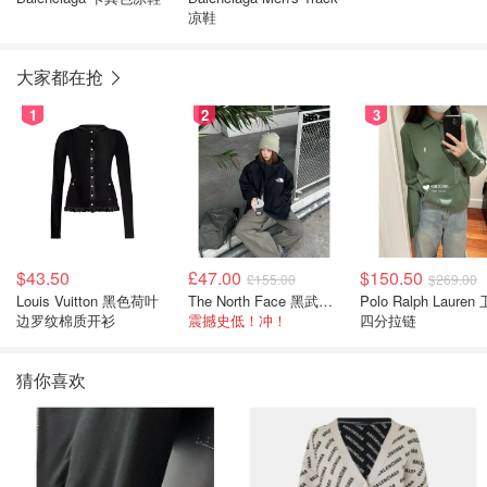
凉鞋
大家都在抢
1
2
3
$43.50
£47.00
$150.50
£155.00
$269.00
Louis Vuitton 黑色荷叶
The North Face 黑武士冲锋衣
Polo Ralph Lauren 卫衣
边罗纹棉质开衫
震撼史低！冲！
四分拉链
猜你喜欢