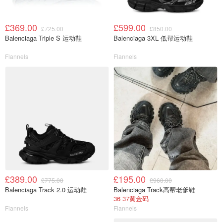
£369.00
£599.00
£725.00
£850.00
Balenciaga Triple S 运动鞋
Balenciaga 3XL 低帮运动鞋
Flannels
Flannels
£389.00
£195.00
£775.00
£960.00
Balenciaga Track 2.0 运动鞋
Balenciaga Track高帮老爹鞋
36 37黄金码
Flannels
Flannels