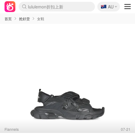
🇦🇺
lululemon折扣上新
AU
Sasa美妆护肤3.5折
SSENSE年中2.5折
FreshBeauty好价汇总
Cettire降价+叠9折
WWS Coles超市实拍
viagogo二手票捡漏
Myer超级周末
The Outnet奢牌1折起
David Jones 3折起
Flannels大牌1折
Perfumes Club护肤1折
AMIRO面罩$251
Amazon折扣汇总
eToro入金$200送$50
Amazon数码好物
ICONIC本周7.5折
ThedoubleF高奢地板价
Moose Knuckles 6折
丝芙兰5折起
EUFY摄像头$98
Selenichast首饰2折
Trip机票酒店促销
YSL送5件彩妆礼
Amazon家居好物
Amazon美妆护肤
雅漾大喷$8
过敏原检测盒$33
伊索独家赠50ml沐浴露
科颜氏高保湿面霜$29
SEALIFE海洋馆门票6折
丝塔芙大白罐$16
订阅Newsletter送香薰
Cult Beauty 6.8折
Harrods圣诞日历$525
LN-CC奢牌私促3折
d'Alba空姐喷雾$16
EVE LOM套装£56
Bernardelli独家4折
Adore Beauty 6折起
CT圣诞日历
Mytheresa奢品2.7折
Luxury Escapes 9折
Currentbody美容仪$881
MOON Garden Live
Roborock扫地机$649
Tingo Life水杯$24
Valentino官网5折
CR洗护套装$23
修丽可4件套$159
Myer彩妆2件7折
GANNI官网4.5折
Stylevana韩妆4折
Tessabit高奢8.5折
OGX洗发水$11
Amazon阿德莱德次日达
卡诗8.5折+赠礼
Philips Hue灯具8折
首页
抢好货
女鞋
Flannels
07-21