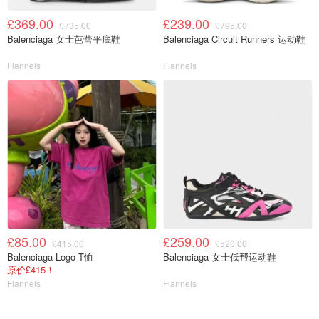
£369.00
£239.00
£735.00
£795.00
Balenciaga 女士芭蕾平底鞋
Balenciaga Circuit Runners 运动鞋
Flannels
Flannels
£85.00
£259.00
£415.00
£520.00
Balenciaga Logo T恤
Balenciaga 女士低帮运动鞋
原价£415！
Flannels
Flannels