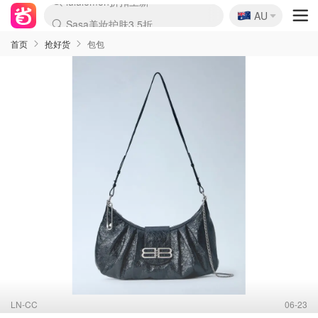
🇦🇺
Sasa美妆护肤3.5折
AU
lululemon折扣上新
SSENSE年中2.5折
FreshBeauty好价汇总
Cettire降价+叠9折
WWS Coles超市实拍
viagogo二手票捡漏
Myer超级周末
The Outnet奢牌1折起
David Jones 3折起
Flannels大牌1折
Perfumes Club护肤1折
AMIRO面罩$251
Amazon折扣汇总
eToro入金$200送$50
Amazon数码好物
ICONIC本周7.5折
ThedoubleF高奢地板价
Moose Knuckles 6折
丝芙兰5折起
EUFY摄像头$98
Selenichast首饰2折
Trip机票酒店促销
YSL送5件彩妆礼
Amazon家居好物
Amazon美妆护肤
雅漾大喷$8
过敏原检测盒$33
伊索独家赠50ml沐浴露
科颜氏高保湿面霜$29
SEALIFE海洋馆门票6折
丝塔芙大白罐$16
订阅Newsletter送香薰
Cult Beauty 6.8折
Harrods圣诞日历$525
LN-CC奢牌私促3折
d'Alba空姐喷雾$16
EVE LOM套装£56
Bernardelli独家4折
Adore Beauty 6折起
CT圣诞日历
Mytheresa奢品2.7折
Luxury Escapes 9折
Currentbody美容仪$881
MOON Garden Live
Roborock扫地机$649
Tingo Life水杯$24
Valentino官网5折
CR洗护套装$23
修丽可4件套$159
Myer彩妆2件7折
GANNI官网4.5折
Stylevana韩妆4折
Tessabit高奢8.5折
OGX洗发水$11
Amazon阿德莱德次日达
卡诗8.5折+赠礼
Philips Hue灯具8折
首页
抢好货
包包
LN-CC
06-23