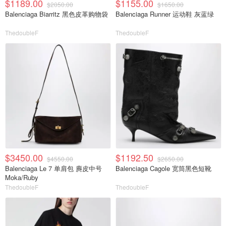
$1189.00
$1155.00
$2050.00
$1650.00
Balenciaga Biarritz 黑色皮革购物袋
Balenciaga Runner 运动鞋 灰蓝绿
ThedoubleF
ThedoubleF
$3450.00
$1192.50
$4550.00
$2650.00
Balenciaga Le 7 单肩包 麂皮中号
Balenciaga Cagole 宽筒黑色短靴
Moka/Ruby
ThedoubleF
ThedoubleF