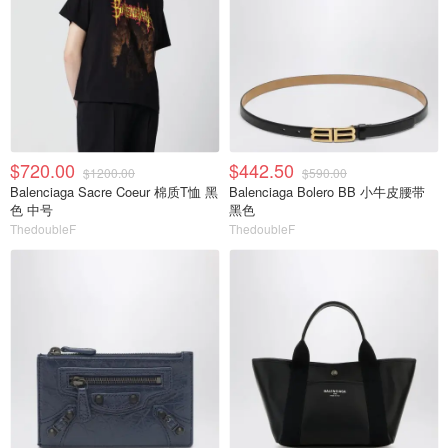
$720.00
$442.50
$1200.00
$590.00
Balenciaga Sacre Coeur 棉质T恤 黑
Balenciaga Bolero BB 小牛皮腰带
色 中号
黑色
ThedoubleF
ThedoubleF