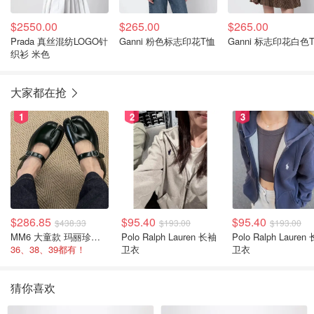
$2550.00
$265.00
$265.00
Prada 真丝混纺LOGO针
Ganni 粉色标志印花T恤
Ganni 标志印花白色
织衫 米色
大家都在抢
1
2
3
$286.85
$95.40
$95.40
$438.33
$193.00
$193.00
MM6 大童款 玛丽珍鞋 黑色
Polo Ralph Lauren 长袖
Polo Ralph Lauren 长袖
36、38、39都有！
卫衣
卫衣
猜你喜欢