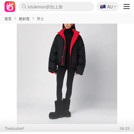
🇦🇺
Sasa美妆护肤3.5折
AU
lululemon折扣上新
SSENSE年中2.5折
FreshBeauty好价汇总
Cettire降价+叠9折
WWS Coles超市实拍
viagogo二手票捡漏
Myer折扣汇总
The Outnet奢牌1折起
David Jones 3折起
Flannels大牌1折
Perfumes Club护肤1折
AMIRO面罩$251
Amazon折扣汇总
Amazon数码好物
ThedoubleF高奢地板价
Moose Knuckles 6折
EUFY摄像头$98
Selenichast首饰2折
悉尼-墨尔本机票$29
Amazon家居好物
Amazon美妆护肤
雅漾大喷$8
过敏原检测盒$33
科颜氏高保湿面霜$29
SEALIFE海洋馆门票6折
丝塔芙大白罐$16
订阅Newsletter送香薰
Harrods圣诞日历$525
LN-CC奢牌私促
d'Alba空姐喷雾$16
EVE LOM套装£56
Bernardelli独家4折
Adore Beauty 6折起
Mytheresa奢品2.7折
Currentbody美容仪$881
MOON Garden Live
CR洗护套装$23
GANNI官网4.5折
Stylevana韩妆4折
Tessabit高奢8.5折
OGX洗发水$11
Amazon阿德莱德次日达
卡诗8.5折+赠礼
Philips Hue灯具8折
La Mer送8件礼值$529
始祖鸟 石头岛 8折
雅诗兰黛7.5折+赠礼
祖玛珑赠5件礼
惊❗️修丽可赠42ml精华
Loewe/BBR高奢8折
黑五价❗阿玛尼全场8折
Crocs洞洞鞋$36
A王情侣卫衣推荐
三星4K智能电视$664
倩碧7.5折+赠$110礼
Bobbi Brown 8折+赠礼
M.A.C 7.5折+赠彩妆套装
首页
抢好货
男士
ThedoubleF
06-23