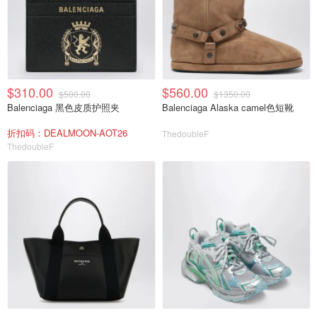
$310.00
$560.00
$500.00
$1350.00
Balenciaga 黑色皮质护照夹
Balenciaga Alaska camel色短靴
折扣码：DEALMOON-AOT26
ThedoubleF
ThedoubleF