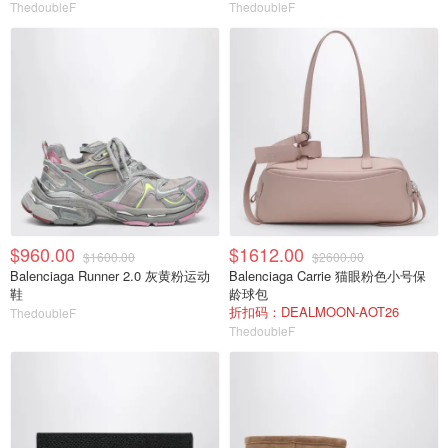
ThedoubleF
ThedoubleF
$960.00
$1612.00
$1600.00
$2600.00
Balenciaga Runner 2.0 灰黄粉运动
Balenciaga Carrie 猫眼粉色小号保
鞋
龄球包
折扣码：DEALMOON-AOT26
ThedoubleF
ThedoubleF