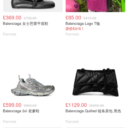
£369.00
£85.00
£735.00
£415.00
Balenciaga 女士芭蕾平底鞋
Balenciaga Logo T恤
原价£415！
Flannels
Flannels
£599.00
£1129.00
£850.00
£2250.00
Balenciaga 3xl 老爹鞋
Balenciaga Quilted 链条肩包 黑色
Flannels
Flannels