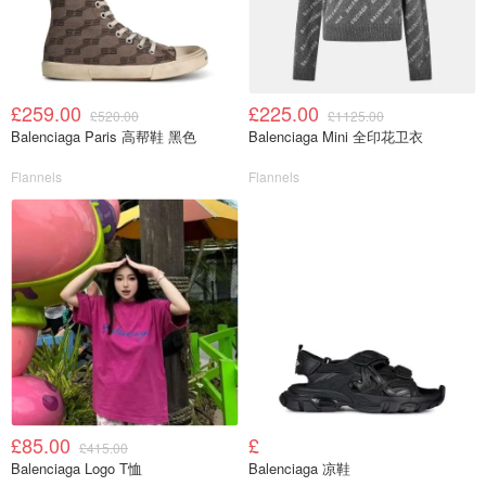
£259.00
£225.00
£520.00
£1125.00
Balenciaga Paris 高帮鞋 黑色
Balenciaga Mini 全印花卫衣
Flannels
Flannels
£85.00
£
£415.00
Balenciaga Logo T恤
Balenciaga 凉鞋