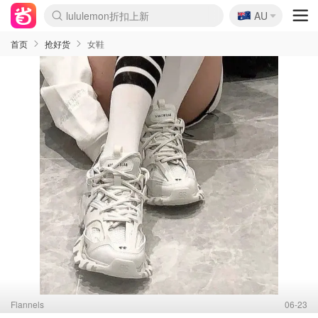
🇦🇺
Sasa美妆护肤3.5折
AU
lululemon折扣上新
SSENSE年中3折
FreshBeauty好价汇总
Cettire降价+叠9折
WWS Coles超市实拍
viagogo二手票捡漏
Myer超级周末1折
The Outnet奢牌1折起
David Jones 3折起
Flannels大牌1折
Perfumes Club护肤1折
AMIRO返校季6.2折
Amazon折扣汇总
eToro入金$200送$50
Amazon数码好物
ICONIC本周7.5折
ThedoubleF高奢地板价
Moose Knuckles 6折
丝芙兰5折起
EUFY官网3.7折起
Selenichast首饰2折
Trip机票酒店促销
YSL送5件彩妆礼
Amazon家居好物
Amazon美妆护肤
雅漾大喷$8
过敏原检测盒$33
伊索独家赠50ml沐浴露
科颜氏清仓3折
SEALIFE海洋馆门票6折
丝塔芙大白罐$16
订阅Newsletter送香薰
Cult Beauty 6.8折
Harrods圣诞日历2.3折
LN-CC奢牌私促3折
d'Alba空姐喷雾$16
EVE LOM套装逆天2折
Bernardelli独家4折
Adore Beauty 6折起
CT圣诞日历
Mytheresa奢品2.7折
Luxury Escapes 9折
Currentbody美容仪9折
MOON Garden Live
Roborock扫地机3.7折
Tingo Life水杯$24
Valentino官网5折
CR洗发护发6.3折
修丽可套装7.4折
Myer彩妆2件7折
GANNI官网4.5折
Stylevana韩妆4折
Tessabit高奢8.5折
OGX洗护4折
Amazon阿德莱德次日达
卡诗8.5折+赠礼
Philips Hue灯具8折
首页
抢好货
女鞋
Flannels
06-23