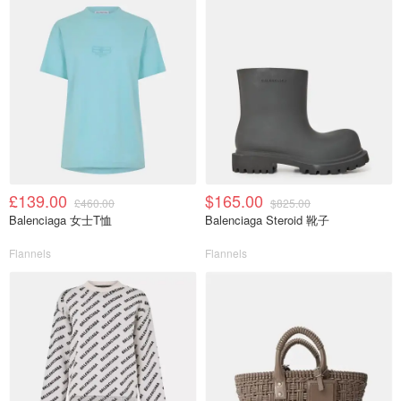
£139.00
$165.00
£460.00
$825.00
Balenciaga 女士T恤
Balenciaga Steroid 靴子
Flannels
Flannels