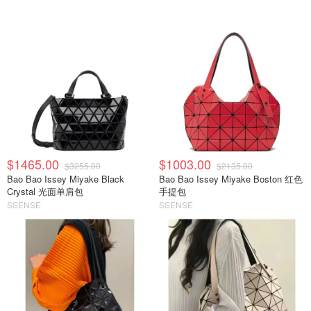
$1465.00
$1003.00
$3255.00
$2135.00
Bao Bao Issey Miyake Black
Bao Bao Issey Miyake Boston 红色
Crystal 光面单肩包
手提包
SSENSE
SSENSE