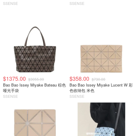
SSENSE
SSENSE
$1375.00
$358.00
$3055.00
$730.00
Bao Bao Issey Miyake Bateau 棕色
Bao Bao Issey Miyake Lucent W 彩
哑光手袋
色收纳包 米色
SSENSE
SSENSE