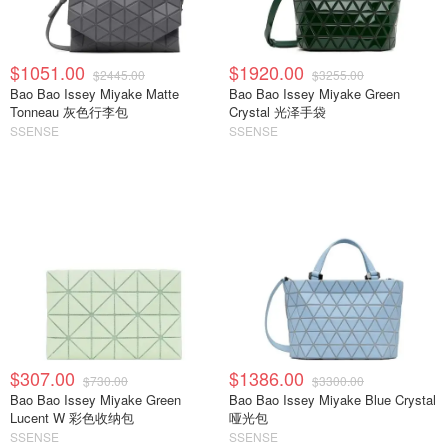
$1051.00
$1920.00
$2445.00
$3255.00
Bao Bao Issey Miyake Matte
Bao Bao Issey Miyake Green
Tonneau 灰色行李包
Crystal 光泽手袋
SSENSE
SSENSE
$307.00
$1386.00
$730.00
$3300.00
Bao Bao Issey Miyake Green
Bao Bao Issey Miyake Blue Crystal
Lucent W 彩色收纳包
哑光包
SSENSE
SSENSE