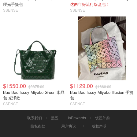
哑光手提包
这两年好流行饭盒包！
SSENSE
SSENSE
$1550.00
$1129.00
$3875.00
$1660.00
Bao Bao Issey Miyake Green 水晶
Bao Bao Issey Miyake Illusion 手提
包 光泽款
包
SSENSE
SSENSE
联系我们
黑五
InRewards
饭团外卖
隐私条款
用户协议
版权声明