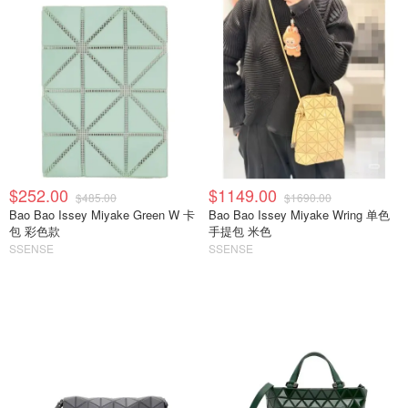
$252.00
$1149.00
$485.00
$1690.00
Bao Bao Issey Miyake Green W 卡
Bao Bao Issey Miyake Wring 单色
包 彩色款
手提包 米色
SSENSE
SSENSE