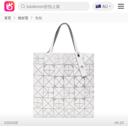
🇦🇺
lululemon折扣上新
Sasa美妆护肤3.5折
AU
SSENSE年中3折
FreshBeauty好价汇总
Cettire降价+叠9折
Farfetch折上8折
WWS Coles超市实拍
viagogo二手票捡漏
Myer清仓1折起
The Outnet奢牌1折起
David Jones 3折起
Flannels大牌1折
Perfumes Club护肤1折
AMIRO返校季6.2折
Oweek抽奖送Airpods
Amazon折扣汇总
eToro入金$200送$50
Amazon数码好物
ICONIC本周7.5折
ThedoubleF高奢地板价
Moose Knuckles 6折
丝芙兰5折起
EUFY官网3.7折起
Selenichast首饰2折
Trip机票酒店促销
YSL送5件彩妆礼
Amazon家居好物
BIGBANG巡演开票
David Jones时尚3折
Amazon美妆护肤
雅漾大喷$8
过敏原检测盒$33
伊索独家赠50ml沐浴露
科颜氏清仓3折
SEALIFE海洋馆门票6折
丝塔芙大白罐$16
订阅Newsletter送香薰
Cult Beauty 6.8折
Harrods圣诞日历2.3折
LN-CC奢牌私促3折
d'Alba空姐喷雾$16
EVE LOM套装逆天2折
Bernardelli独家4折
Adore Beauty 6折起
CT圣诞日历
Mytheresa奢品2.7折
Luxury Escapes 9折
Currentbody美容仪9折
卡诗9折+赠4件礼
MOON Garden Live
ALLSAINTS美衣3折
Roborock扫地机3.7折
Tingo Life水杯$24
Valentino官网5折
CR洗发护发6.3折
首页
抢好货
包包
SSENSE
06-23