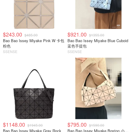
$243.00
$921.00
$485.00
$1355.00
Bao Bao Issey Miyake Pink W 卡包
Bao Bao Issey Miyake Blue Cuboid
粉色
蓝色手提包
SSENSE
SSENSE
$1148.00
$795.00
$1945.00
$1590.00
Bao Bao Issey Miyake Gray Rock
Bao Bao Issey Miyake Boston 小号手提包 米色