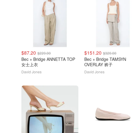
$87.20
$151.20
$220.00
$320.00
Bec + Bridge ANNETTA TOP
Bec + Bridge TAMSYN
女士上衣
OVERLAY 裤子
David Jones
David Jones