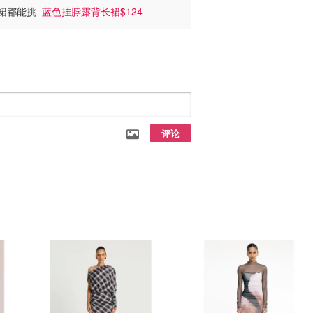
毕业裙都能挑
蓝色挂脖露背长裙$124
评论