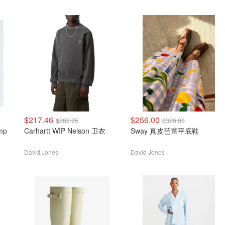
$217.46
$256.00
$289.95
$320.00
Carhartt WIP Nelson 卫衣
Sway 真皮芭蕾平底鞋
David Jones
David Jones