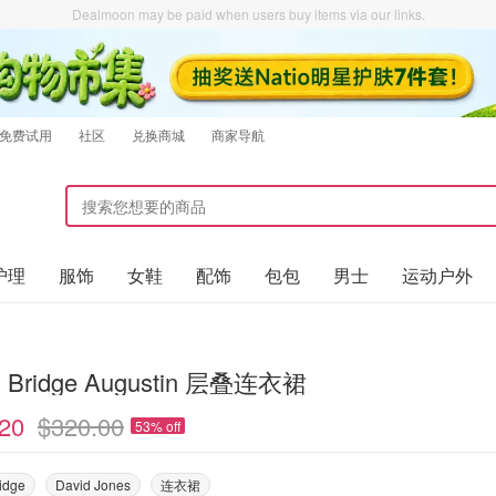
Dealmoon may be paid when users buy items via our links.
免费试用
社区
兑换商城
商家导航
护理
服饰
女鞋
配饰
包包
男士
运动户外
Bec + Bridge Augustin 层叠连衣裙
20
$320.00
53% off
idge
David Jones
连衣裙