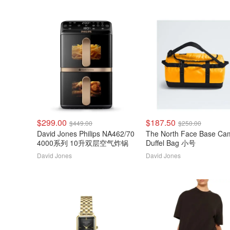
$299.00
$187.50
$449.00
$250.00
David Jones Philips NA462/70
The North Face Base Camp
4000系列 10升双层空气炸锅
Duffel Bag 小号
David Jones
David Jones