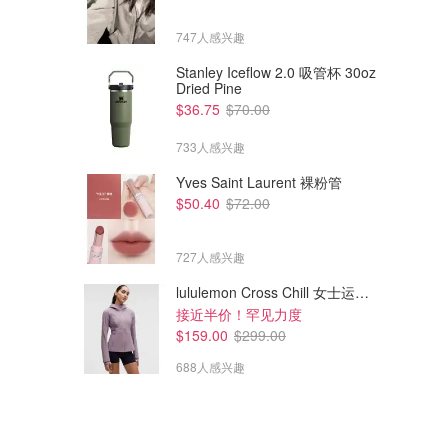
747人感兴趣
Stanley Iceflow 2.0 吸管杯 30oz
Dried Pine
$223.30
$74.70
$499.00
$360.00
$36.75
$70.00
AJE Cleo Mini 连衣裙
MISHA MISHA GABRIETTE
连衣裙
733人感兴趣
David Jones
David Jones
Yves Saint Laurent 裸粉管
$50.40
$72.00
727人感兴趣
lululemon Cross Chill 女士运动外套
接近半价！罕见力度
$159.00
$299.00
688人感兴趣