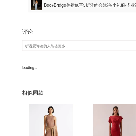
Bec+Bridge美裙低至3折👗约会战袍/小礼服/
评论
loading...
相似同款