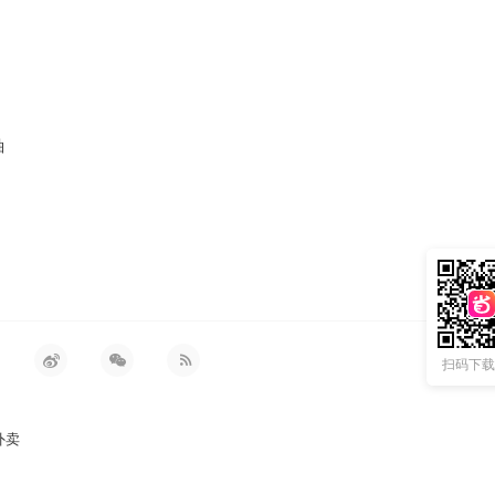
袖
扫码下载 
外卖