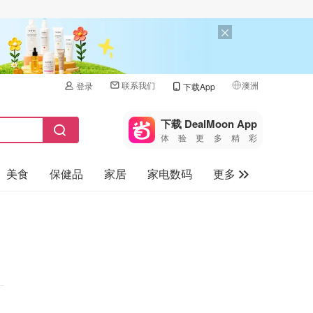
联系我们
澳洲
登录
下载App
🇺🇸
美国
下载 DealMoon App
体验更多精彩
🇨🇳
中国
美食
保健品
家居
家电数码
更多
🇨🇦
加拿大
🇬🇧
汽车
英国
旅游
🇩🇪
德国
母婴儿童
🇫🇷
法国
🇮🇹
意大利