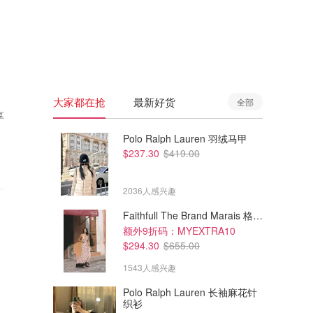
🇦🇺
澳洲
🇳🇿
新西兰
大家都在抢
最新好货
全部
享
Polo Ralph Lauren 羽绒马甲
$237.30
$419.00
2036人感兴趣
Faithfull The Brand Marais 格纹亚麻吊带中长连衣裙
额外9折码：MYEXTRA10
$294.30
$655.00
1543人感兴趣
Polo Ralph Lauren 长袖麻花针
织衫