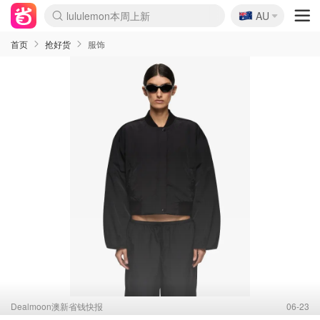
🇦🇺
Sasa美妆护肤3.5折
AU
lululemon本周上新
SSENSE年中3折
FreshBeauty好价汇总
Cettire降价+叠9折
Farfetch折上8折
WWS Coles超市实拍
viagogo二手票捡漏
Myer清仓1折起
The Outnet奢牌1折起
David Jones 3折起
Flannels大牌1折
Perfumes Club护肤1折
AMIRO返校季6.2折
Oweek抽奖送Airpods
Amazon折扣汇总
eToro入金$200送$50
Amazon数码好物
ICONIC本周7.5折
ThedoubleF高奢地板价
Moose Knuckles 6折
丝芙兰5折起
EUFY官网3.7折起
Selenichast首饰2折
Trip机票酒店促销
YSL送5件彩妆礼
Amazon家居好物
BIGBANG巡演开票
David Jones时尚3折
Amazon美妆护肤
雅漾大喷$8
过敏原检测盒$33
伊索独家赠50ml沐浴露
科颜氏送高保湿面霜
CW药房打折海报
SEALIFE海洋馆门票6折
丝塔芙大白罐$16
订阅Newsletter送香薰
Cult Beauty 6.8折
Harrods圣诞日历2.3折
LN-CC奢牌私促3折
d'Alba空姐喷雾$16
EVE LOM套装逆天2折
Bernardelli独家4折
Adore Beauty 6折起
CT圣诞日历
Mytheresa奢品2.7折
首页
抢好货
服饰
Dealmoon澳新省钱快报
06-23