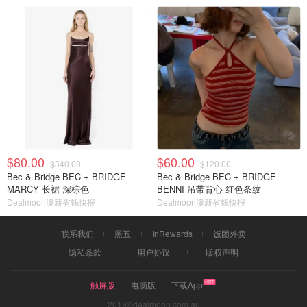
$80.00
$60.00
$340.00
$120.00
Bec & Bridge BEC + BRIDGE
Bec & Bridge BEC + BRIDGE
MARCY 长裙 深棕色
BENNI 吊带背心 红色条纹
Dealmoon澳新省钱快报
Dealmoon澳新省钱快报
联系我们
黑五
InRewards
饭团外卖
隐私条款
用户协议
版权声明
触屏版
电脑版
下载App
2019©dealmoon.com.au