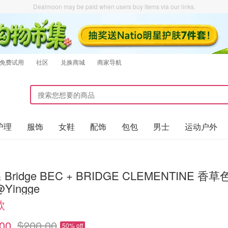
Dealmoon may be paid when users buy items via our links.
免费试用
社区
兑换商城
商家导航
护理
服饰
女鞋
配饰
包包
男士
运动户外
& Bridge BEC + BRIDGE CLEMENTINE 香草
Yingge
款
00
$200.00
50% off