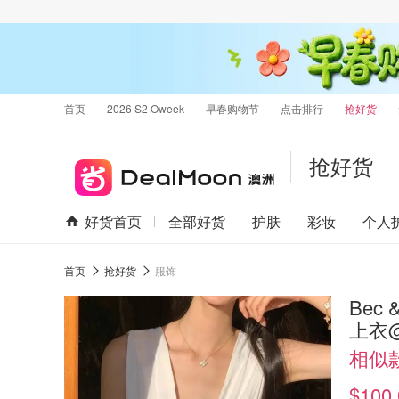
首页
2026 S2 Oweek
早春购物节
点击排行
抢好货
抢好货
好货首页
全部好货
护肤
彩妆
个人
首页
抢好货
服饰
Bec 
上衣@
相似
$100.