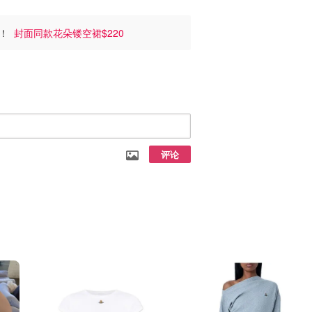
20！
封面同款花朵镂空裙$220
评论