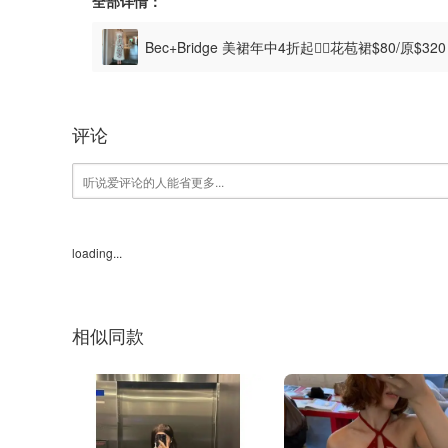
全部详情：
Bec+Bridge 美裙年中4折起❤️‍🔥花苞裙$80/原$3
评论
loading...
相似同款