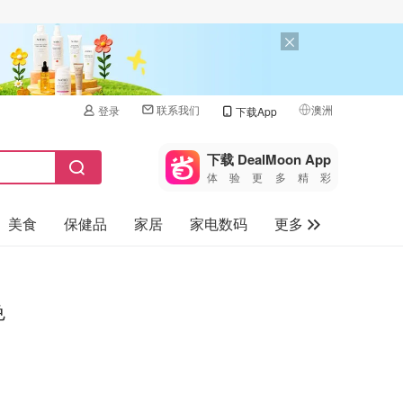
联系我们
澳洲
登录
下载App
🇺🇸
美国
下载 DealMoon App
体验更多精彩
🇨🇳
中国
美食
保健品
家居
家电数码
更多
🇨🇦
加拿大
🇬🇧
汽车
英国
旅游
🇩🇪
色
德国
母婴儿童
🇫🇷
法国
🇮🇹
意大利