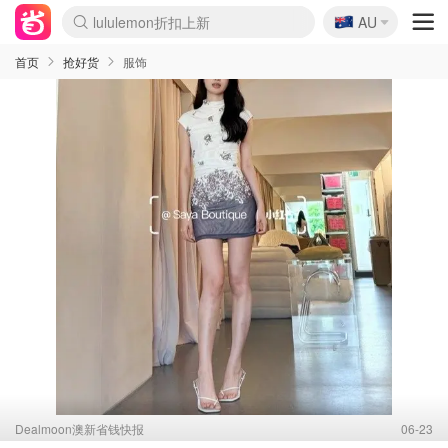
🇦🇺
Sasa美妆护肤3.5折
AU
SSENSE年中2.5折
FreshBeauty好价汇总
Cettire降价+叠9折
WWS Coles超市实拍
viagogo二手票捡漏
Myer超级周末
The Outnet奢牌1折起
David Jones 3折起
Flannels大牌1折
Perfumes Club护肤1折
AMIRO面罩$251
Amazon折扣汇总
eToro入金$200送$50
Amazon数码好物
ICONIC本周7.5折
ThedoubleF高奢地板价
Moose Knuckles 6折
丝芙兰5折起
EUFY摄像头$98
Selenichast首饰2折
Trip机票酒店促销
YSL送5件彩妆礼
Amazon家居好物
Amazon美妆护肤
雅漾大喷$8
过敏原检测盒$33
伊索独家赠50ml沐浴露
科颜氏高保湿面霜$29
SEALIFE海洋馆门票6折
丝塔芙大白罐$16
订阅Newsletter送香薰
Cult Beauty 6.8折
Harrods圣诞日历$525
LN-CC奢牌私促3折
d'Alba空姐喷雾$16
EVE LOM套装£56
Bernardelli独家4折
Adore Beauty 6折起
CT圣诞日历
Mytheresa奢品2.7折
Luxury Escapes 9折
Currentbody美容仪$881
MOON Garden Live
Roborock扫地机$649
Tingo Life水杯$24
Valentino官网5折
CR洗护套装$23
修丽可4件套$159
Myer彩妆2件7折
GANNI官网4.5折
Stylevana韩妆4折
Tessabit高奢8.5折
OGX洗发水$11
Amazon阿德莱德次日达
卡诗8.5折+赠礼
Philips Hue灯具8折
首页
抢好货
服饰
Dealmoon澳新省钱快报
06-23