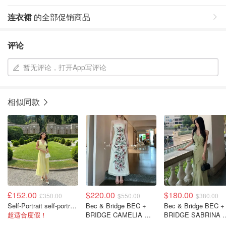
连衣裙
的全部促销商品
评论
暂无评论，打开App写评论
相似同款
£152.00
$220.00
$180.00
£350.00
$550.00
$380.00
Self-Portrait self-portrait 黄色雪纺中长裙
Bec & Bridge BEC +
Bec & Bridge BEC +
超适合度假！
BRIDGE CAMELIA 长
BRIDGE SABRINA 
裙 花卉印花@仙女
对称长裙 黄绿色@苏